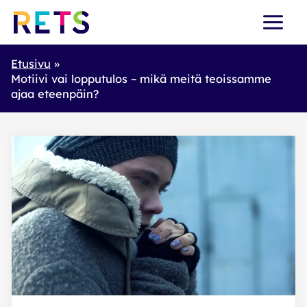
Skip
to
content
Etusivu
Motiivi vai lopputulos – mikä meitä teoissamme
ajaa eteenpäin?