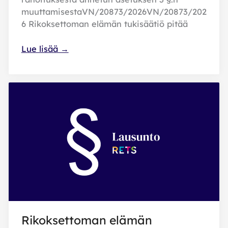
muuttamisestaVN/20873/2026VN/20873/202
6 Rikoksettoman elämän tukisäätiö pitää
Rikoksettoman
Lue lisää →
elämän
tukisäätiön
lausunto
sosiaali-
ja
terveysalan
yhdistysten
ja
säätiöiden
rahoituksesta
annetun
asetuksen
muuttamisesta
Rikoksettoman elämän