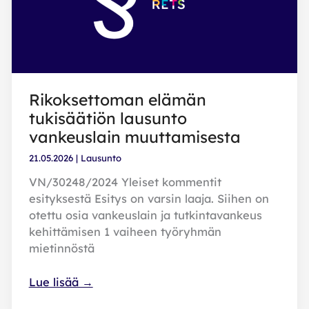
varoista
vapauden
menetyksen
johdosta
maksettavasta
Rikoksettoman elämän
korvauksesta
tukisäätiön lausunto
vankeuslain muuttamisesta
21.05.2026
|
Lausunto
VN/30248/2024 Yleiset kommentit
esityksestä Esitys on varsin laaja. Siihen on
otettu osia vankeuslain ja tutkintavankeus
kehittämisen 1 vaiheen työryhmän
mietinnöstä
Rikoksettoman
Lue lisää →
elämän