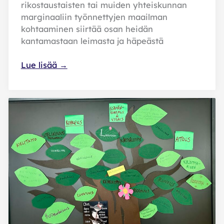
rikostaustaisten tai muiden yhteiskunnan
marginaaliin työnnettyjen maailman
kohtaaminen siirtää osan heidän
kantamastaan leimasta ja häpeästä
Taakkansa
Lue lisää →
on
tunnettava,
jotta
sen
alle
ei
näänny