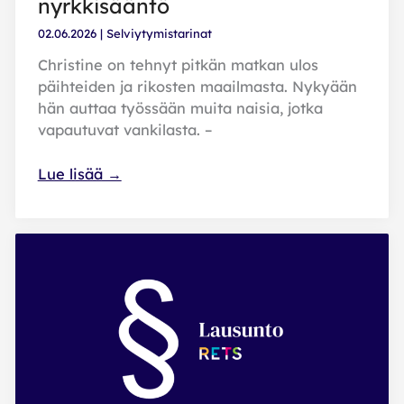
nyrkkisääntö
02.06.2026
|
Selviytymistarinat
Christine on tehnyt pitkän matkan ulos
päihteiden ja rikosten maailmasta. Nykyään
hän auttaa työssään muita naisia, jotka
vapautuvat vankilasta. –
Päivä
Lue lisää →
kerrallaan
on
hyvä
nyrkkisääntö