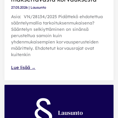
27.05.2026
|
Lausunto
Asia: VN/28134/2025 Pidättekö ehdotettua
sääntelymallia tarkoituksenmukaisena?
Sääntelyn selkiyttäminen on sinänsä
perusteltua samoin kuin
yhdenmukaisempien korvausperusteiden
määrittely. Ehdotetut korvausrajat ovat
kuitenkin
Rikoksettoman
Lue lisää →
elämän
tukisäätiön
lausunto
syyttömästi
vangitulle
tai
tuomitulle
valtion