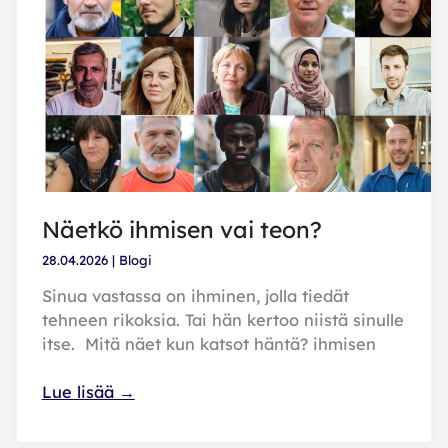
ja
konkreettisia
työkaluja
arkeen
Näetkö ihmisen vai teon?
28.04.2026
|
Blogi
Sinua vastassa on ihminen, jolla tiedät
tehneen rikoksia. Tai hän kertoo niistä sinulle
itse. Mitä näet kun katsot häntä? ihmisen
Näetkö
Lue lisää →
ihmisen
vai