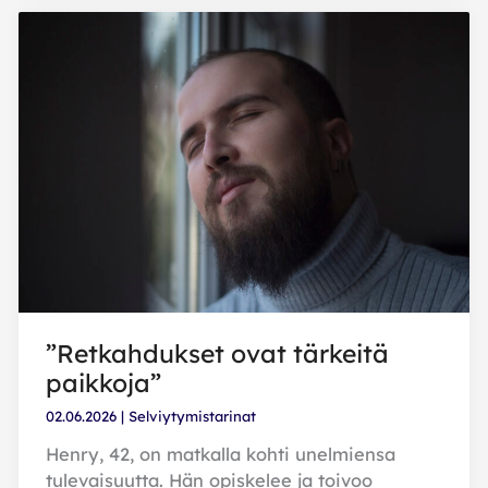
poika
”Retkahdukset ovat tärkeitä
paikkoja”
02.06.2026
|
Selviytymistarinat
Henry, 42, on matkalla kohti unelmiensa
tulevaisuutta. Hän opiskelee ja toivoo