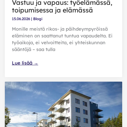
Vastuu ja vapaus: työelämässä,
toipumisessa ja elämässä
15.06.2026
|
Blogi
Monille meistä rikos- ja päihdeympyröissä
eläminen on saattanut tuntua vapaudelta. Ei
työaikoja, ei velvoitteita, ei yhteiskunnan
sääntöjä – saa tulla
Vastuu
Lue lisää →
ja
vapaus:
työelämässä,
toipumisessa
ja
elämässä