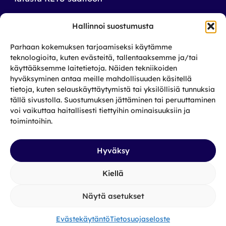
Tilaa uutiskirjeemme
Hallinnoi suostumusta
Saat tiedon tulevista tapahtumista sekä
Parhaan kokemuksen tarjoamiseksi käytämme
toiminnastamme rikos­taustaisten ja heidän
teknologioita, kuten evästeitä, tallentaaksemme ja/tai
läheistensä aseman parantamiseksi.
käyttääksemme laitetietoja. Näiden tekniikoiden
hyväksyminen antaa meille mahdollisuuden käsitellä
tietoja, kuten selauskäyttäytymistä tai yksilöllisiä tunnuksia
Tilaa
tällä sivustolla. Suostumuksen jättäminen tai peruuttaminen
Facebook
X
Instagram
LinkedIn
voi vaikuttaa haitallisesti tiettyihin ominaisuuksiin ja
toimintoihin.
Hyväksy
Kiellä
Näytä asetukset
Tietosuojaseloste
|
Saavutettavuus
|
Evästekäytäntö
Evästekäytäntö
Tietosuojaseloste
Sivuston toteutus:
Ampersand Design