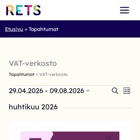
Skip
to
content
Etusivu
Tapahtumat
VAT-verkosto
Tapahtumat
VAT-verkosto
Tapahtumat
29.04.2026
 - 
09.08.2026
Tapahtumat
Tapa
Etsi
Lista
Etsi
View
Valitse
aja
Navi
päivä.
huhtikuu 2026
Näkymät
navigointi