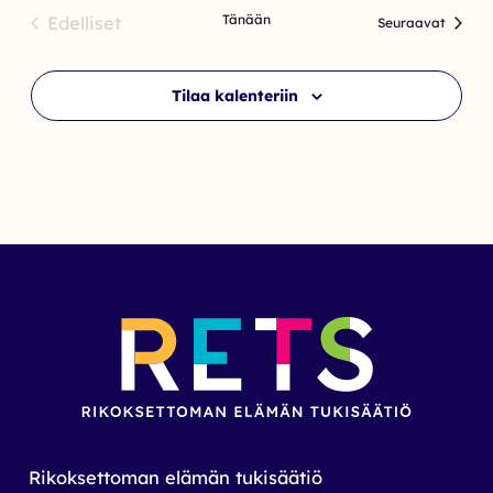
Tänään
Edelliset
Tapaht
Seuraavat
Tapahtumat
Tilaa kalenteriin
Rikoksettoman elämän tukisäätiö