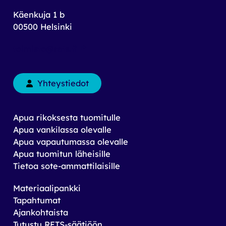
Käenkuja 1 b
00500 Helsinki
toimisto@rets.fi
Yhteystiedot
Apua rikoksesta tuomitulle
Apua vankilassa olevalle
Apua vapautumassa olevalle
Apua tuomitun läheisille
Tietoa sote-ammattilaisille
Materiaalipankki
Tapahtumat
Ajankohtaista
Tutustu RETS-säätiöön