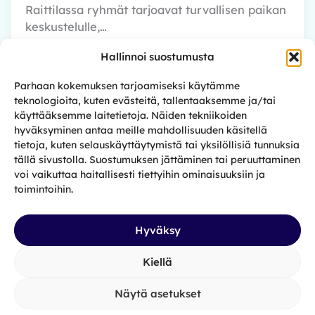
Raittilassa ryhmät tarjoavat turvallisen paikan
keskustelulle,…
Hallinnoi suostumusta
Parhaan kokemuksen tarjoamiseksi käytämme
teknologioita, kuten evästeitä, tallentaaksemme ja/tai
käyttääksemme laitetietoja. Näiden tekniikoiden
hyväksyminen antaa meille mahdollisuuden käsitellä
tietoja, kuten selauskäyttäytymistä tai yksilöllisiä tunnuksia
tällä sivustolla. Suostumuksen jättäminen tai peruuttaminen
Apua ja tukea rikoksia tehneille
voi vaikuttaa haitallisesti tiettyihin ominaisuuksiin ja
toimintoihin.
Löydä tietoa rikoksia tehneille suunnatuista
palveluista ja etuuksista sekä
muun muassa rangaistusten täytäntöönpanon
Hyväksy
prosessista.
Kiellä
Tuomio tulossa
Näytä asetukset
Rangaistuksen suorittaminen laitoksessa on