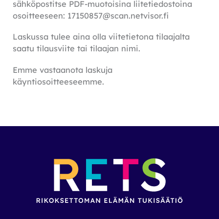
sähköpostitse PDF-muotoisina liitetiedostoina
osoitteeseen: 17150857@scan.netvisor.fi
Laskussa tulee aina olla viitetietona tilaajalta
saatu tilausviite tai tilaajan nimi.
Emme vastaanota laskuja
käyntiosoitteeseemme.