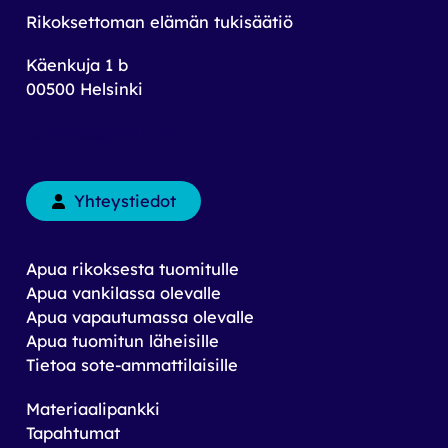
Rikoksettoman elämän tukisäätiö
Käenkuja 1 b
00500 Helsinki
toimisto@rets.fi
Yhteystiedot
Apua rikoksesta tuomitulle
Apua vankilassa olevalle
Apua vapautumassa olevalle
Apua tuomitun läheisille
Tietoa sote-ammattilaisille
Materiaalipankki
Tapahtumat