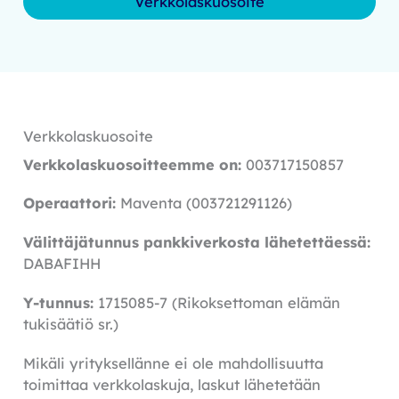
Verkkolaskuosoite
Verkkolaskuosoite
Verkkolaskuosoitteemme on:
003717150857
Operaattori:
Maventa (003721291126)
Välittäjätunnus pankkiverkosta lähetettäessä:
DABAFIHH
Y-tunnus:
1715085-7 (Rikoksettoman elämän
tukisäätiö sr.)
Mikäli yrityksellänne ei ole mahdollisuutta
toimittaa verkkolaskuja, laskut lähetetään