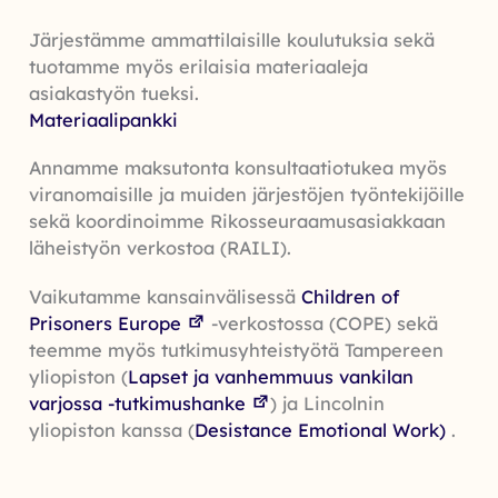
Järjestämme ammattilaisille koulutuksia sekä
tuotamme myös erilaisia materiaaleja
asiakastyön tueksi.
Materiaalipankki
Annamme maksutonta konsultaatiotukea myös
viranomaisille ja muiden järjestöjen työntekijöille
sekä koordinoimme Rikosseuraamusasiakkaan
läheistyön verkostoa (RAILI).
Vaikutamme kansainvälisessä
Children of
Prisoners Europe
-verkostossa (COPE) sekä
teemme myös tutkimusyhteistyötä Tampereen
yliopiston (
Lapset ja vanhemmuus vankilan
varjossa -tutkimushanke
) ja Lincolnin
yliopiston kanssa (
Desistance Emotional Work)
.