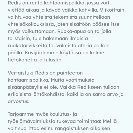
Redis on rento kohtaamispaikka, jossa voit
viettää aikaa ja käydä vaikka kahvilla. Viikoittain
vaihtuvaa yhteistä tekemistä suunnitellaan
yhteisökokouksissa, joten sisältöön pääsee itse
myös vaikuttamaan. Ruoka-apua on tarjolla
torstaisin, tule hakemaan ilmaisia
ruokatarvikkeita tai valmista ateria paikan
päällä. Kävijöidemme käytössä on kolme
tietokonetta ja tulostin.
Vertaistuki Redis on päihteetön
kohtaamispaikka. Muita vaatimuksia
sisäänpääsylle ei ole. Vaikka Redikseen tullaan
erilaisista lähtökohdista, kaikilla on sama arvo ja
arvostus.
Tarjoamme myös koulutus- ja
työelämävalmiuksia tukevaa toimintaa: Meillä
voit suorittaa esim. rangaistuksen aikaisen