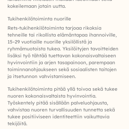
kokeilemaan jotain uutta.
Tukihenkilötoiminta nuorille
Rets-tukihenkilötoiminta tarjoaa rikoksia
tehneille tai rikollista elämäntapaa ihannoiville,
15–29 vuotiaille nuorille yksilöllistä ja
ryhmämuotoista tukea. Yksilöityjen tavoitteiden
lisäksi työ tähtää tuettavan kokonaisvaltaiseen
hyvinvointiin ja arjen tasapainoon, parempaan
toiminnanohjaukseen sekä sosiaalisten taitojen
ja itsetunnon vahvistamiseen.
Tukihenkilötoiminta pitää yllä toivoa sekä tukee
nuoren kokonaisvaltaista hyvinvointia.
Työskentely pitää sisällään palveluohjausta,
vahvistaa nuoren turvallisuuden tunnetta sekä
tukee positiiviseen identiteettiin vaikuttavia
tekijöitä.