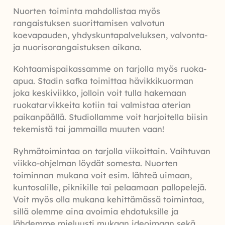
Nuorten toiminta mahdollistaa myös
rangaistuksen suorittamisen valvotun
koevapauden, yhdyskuntapalveluksen, valvonta-
ja nuorisorangaistuksen aikana.
Kohtaamispaikassamme on tarjolla myös ruoka-
apua. Stadin safka toimittaa hävikkikuorman
joka keskiviikko, jolloin voit tulla hakemaan
ruokatarvikkeita kotiin tai valmistaa aterian
paikanpäällä. Studiollamme voit harjoitella biisin
tekemistä tai jammailla muuten vaan!
Ryhmätoimintaa on tarjolla viikoittain. Vaihtuvan
viikko-ohjelman löydät somesta. Nuorten
toiminnan mukana voit esim. lähteä uimaan,
kuntosalille, piknikille tai pelaamaan pallopelejä.
Voit myös olla mukana kehittämässä toimintaa,
sillä olemme aina avoimia ehdotuksille ja
lähdemme mieluusti mukaan ideoimaan sekä