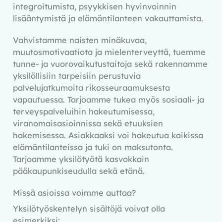
integroitumista, psyykkisen hyvinvoinnin
lisääntymistä ja elämäntilanteen vakauttamista.
Vahvistamme naisten minäkuvaa,
muutosmotivaatiota ja mielenterveyttä, tuemme
tunne- ja vuorovaikutustaitoja sekä rakennamme
yksilöllisiin tarpeisiin perustuvia
palvelujatkumoita rikosseuraamuksesta
vapautuessa. Tarjoamme tukea myös sosiaali- ja
terveyspalveluihin hakeutumisessa,
viranomaisasioinnissa sekä etuuksien
hakemisessa. Asiakkaaksi voi hakeutua kaikissa
elämäntilanteissa ja tuki on maksutonta.
Tarjoamme yksilötyötä kasvokkain
pääkaupunkiseudulla sekä etänä.
Missä asioissa voimme auttaa?
Yksilötyöskentelyn sisältöjä voivat olla
esimerkiksi: