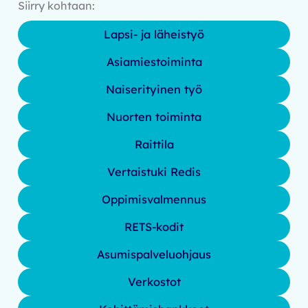
Siirry kohtaan:
Lapsi- ja läheistyö
Asiamiestoiminta
Naiserityinen työ
Nuorten toiminta
Raittila
Vertaistuki Redis
Oppimisvalmennus
RETS-kodit
Asumispalveluohjaus
Verkostot