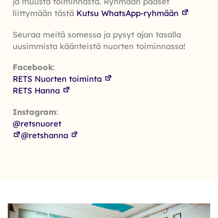
ja muusta toiminnasta. Ryhmään pääset
liittymään tästä
Kutsu WhatsApp-ryhmään
Seuraa meitä somessa ja pysyt ajan tasalla
uusimmista käänteistä nuorten toiminnassa!
Facebook
:
RETS Nuorten toiminta
RETS Hanna
Instagram
:
@retsnuoret
@retshanna