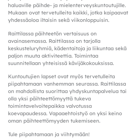
haluaville päihde- ja mielenterveyskuntoutujille.
Mukaan ovat tervetulleita kaikki, jotka kaipaavat
yhdessäoloa iltaisin sekä viikonloppuisin.
Raittilassa päihteetön vertaisuus on
avainasemassa. Raittilassa on tarjolla
keskusteluryhmiä, kädentaitoja ja liikuntaa sekä
paljon muuta aktiviteettia. Toimintaa
suunnitellaan yhteisissä kävijäkokouksissa.
Kuntoutujien lapset ovat myös tervetulleita
piipahtamaan vanhemman seurassa. Raittilassa
on mahdollista suorittaa yhdyskuntapalvelua tai
olla yksi päihteettömyyttä tukeva
toimintavelvoitepaikka valvotussa
koevapaudessa. Vapaaehtoistyö on yksi keino
oman päihteettömyyden tukemiseen.
Tule piipahtamaan ja viihtymään!