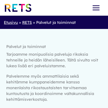
Skip
to
content
Etusivu
RETS
Palvelut ja toiminnat
Palvelut ja toiminnat
Tarjoamme monipuolisia palveluja rikoksia
tehneille ja heidän läheisilleen. Tältä sivulta voit
lukea lisää eri palveluistamme.
Palvelemme myös ammattilaisia sekä
kehitämme kumppaneidemme kanssa
monenlaista rikostaustaisten tarvitsemaa
kuntoutusta ja koordinoimme valtakunnallisia
kehittämisverkostoja.