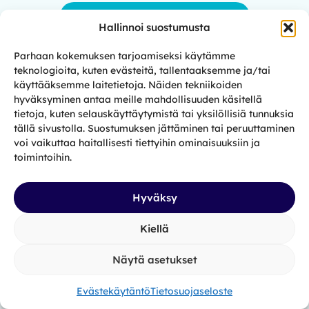
Henkilökunnan yhteystiedot
Hallinnoi suostumusta
Parhaan kokemuksen tarjoamiseksi käytämme
teknologioita, kuten evästeitä, tallentaaksemme ja/tai
käyttääksemme laitetietoja. Näiden tekniikoiden
hyväksyminen antaa meille mahdollisuuden käsitellä
tietoja, kuten selauskäyttäytymistä tai yksilöllisiä tunnuksia
tällä sivustolla. Suostumuksen jättäminen tai peruuttaminen
voi vaikuttaa haitallisesti tiettyihin ominaisuuksiin ja
toimintoihin.
Vertaistuki Rediksessä on aina otettu
hyvin vastaan. Se autto paljon
Hyväksy
alkuvaikeuksissa vapautumisen
jälkeen. Vertaistuki Rediksessä voi
Kiellä
purkaa kokemuksiaan ja huomaa, ettei
oo niiden kanssa yksin.
Näytä asetukset
-Rediksestä Facebookissa
Evästekäytäntö
Tietosuojaseloste