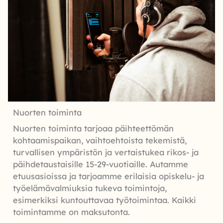
Nuorten toiminta
Nuorten toiminta tarjoaa päihteettömän
kohtaamispaikan, vaihtoehtoista tekemistä,
turvallisen ympäristön ja vertaistukea rikos- ja
päihdetaustaisille 15-29-vuotiaille. Autamme
etuusasioissa ja tarjoamme erilaisia opiskelu- ja
työelämävalmiuksia tukeva toimintoja,
esimerkiksi kuntouttavaa työtoimintaa. Kaikki
toimintamme on maksutonta.