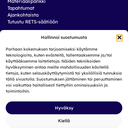
Materiaalipankki
Tapahtumat
Ajankohtaista
Tutustu RETS-säätiöön
Tilaa uutiskirjeemme
Hallinnoi suostumusta
Saat tiedon tulevista tapahtumista sekä
Parhaan kokemuksen tarjoamiseksi käytämme
toiminnastamme rikos­taustaisten ja heidän
teknologioita, kuten evästeitä, tallentaaksemme ja/tai
läheistensä aseman parantamiseksi.
käyttääksemme laitetietoja. Näiden tekniikoiden
hyväksyminen antaa meille mahdollisuuden käsitellä
tietoja, kuten selauskäyttäytymistä tai yksilöllisiä tunnuksia
Tilaa
tällä sivustolla. Suostumuksen jättäminen tai peruuttaminen
Facebook
X
Instagram
LinkedIn
voi vaikuttaa haitallisesti tiettyihin ominaisuuksiin ja
toimintoihin.
Hyväksy
Kiellä