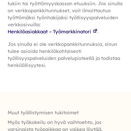
tukiin tai työttömyyskassan etuuksiin. Jos sinulla
on verkkopankkitunnukset, voit ilmoittautua
työttömäksi työnhakijaksi työllisyyspalveluiden
verkkosivuilla:
Henkilöasiakkaat – Työmarkkinatori
.
Jos sinulla ei ole verkkopankkitunnuksia, sinun
tulee asioida henkilökohtaisesti
työllisyyspalveluiden palvelupisteellä ja todistaa
henkilöllisyytesi.
Muut työllistymisen tukitoimet
Myös työkokeilu on hyvä vaihtoehto, jos
varsinaista työpaikkaa on vaikea löytää.