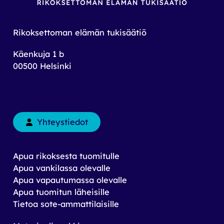
Rikoksettoman elämän tukisäätiö
Käenkuja 1 b
00500 Helsinki
toimisto@rets.fi
Yhteystiedot
Apua rikoksesta tuomitulle
Apua vankilassa olevalle
Apua vapautumassa olevalle
Apua tuomitun läheisille
Tietoa sote-ammattilaisille