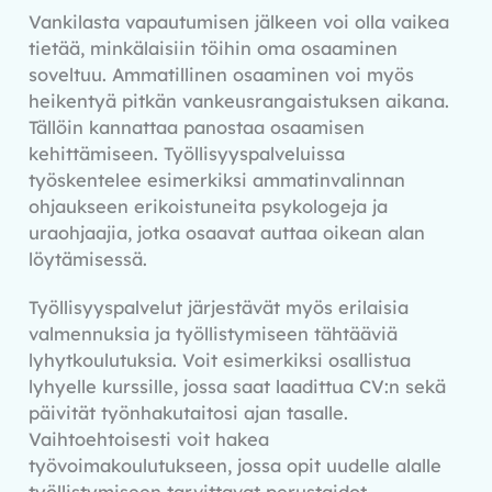
Vankilasta vapautumisen jälkeen voi olla vaikea
tietää, minkälaisiin töihin oma osaaminen
soveltuu. Ammatillinen osaaminen voi myös
heikentyä pitkän vankeusrangaistuksen aikana.
Tällöin kannattaa panostaa osaamisen
kehittämiseen. Työllisyyspalveluissa
työskentelee esimerkiksi ammatinvalinnan
ohjaukseen erikoistuneita psykologeja ja
uraohjaajia, jotka osaavat auttaa oikean alan
löytämisessä.
Työllisyyspalvelut järjestävät myös erilaisia
valmennuksia ja työllistymiseen tähtääviä
lyhytkoulutuksia. Voit esimerkiksi osallistua
lyhyelle kurssille, jossa saat laadittua CV:n sekä
päivität työnhakutaitosi ajan tasalle.
Vaihtoehtoisesti voit hakea
työvoimakoulutukseen, jossa opit uudelle alalle