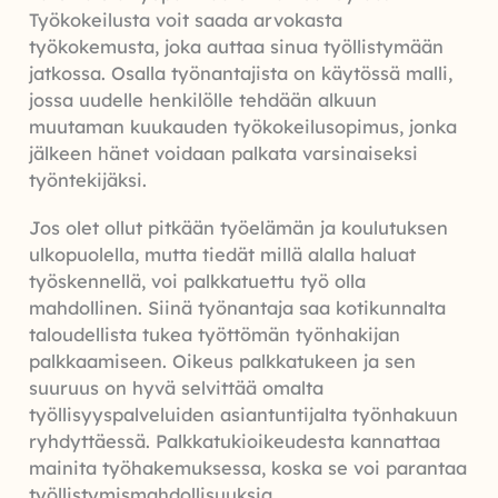
Työkokeilusta voit saada arvokasta
työkokemusta, joka auttaa sinua työllistymään
jatkossa. Osalla työnantajista on käytössä malli,
jossa uudelle henkilölle tehdään alkuun
muutaman kuukauden työkokeilusopimus, jonka
jälkeen hänet voidaan palkata varsinaiseksi
työntekijäksi.
Jos olet ollut pitkään työelämän ja koulutuksen
ulkopuolella, mutta tiedät millä alalla haluat
työskennellä, voi palkkatuettu työ olla
mahdollinen. Siinä työnantaja saa kotikunnalta
taloudellista tukea työttömän työnhakijan
palkkaamiseen. Oikeus palkkatukeen ja sen
suuruus on hyvä selvittää omalta
työllisyyspalveluiden asiantuntijalta työnhakuun
ryhdyttäessä. Palkkatukioikeudesta kannattaa
mainita työhakemuksessa, koska se voi parantaa
työllistymismahdollisuuksia.