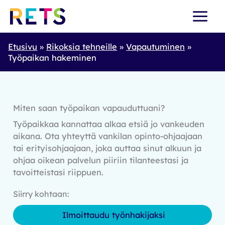
Skip
to
content
Etusivu
Rikoksia tehneille
Vapautuminen
Työpaikan hakeminen
Miten saan työpaikan vapauduttuani?
Työpaikkaa kannattaa alkaa etsiä jo vankeuden
aikana. Ota yhteyttä vankilan opinto-ohjaajaan
tai erityisohjaajaan, joka auttaa sinut alkuun ja
ohjaa oikean palvelun piiriin tilanteestasi ja
tavoitteistasi riippuen.
Siirry kohtaan:
Ilmoittaudu työnhakijaksi