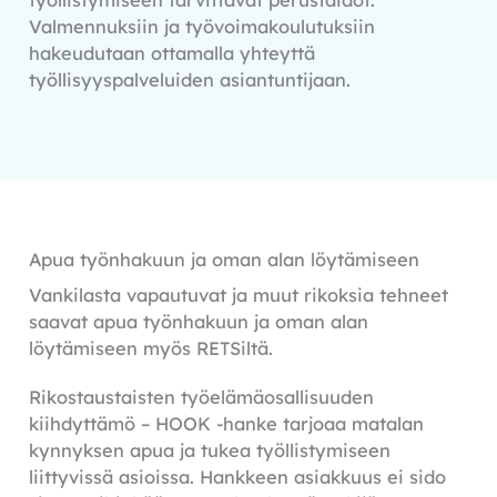
työllistymiseen tarvittavat perustaidot.
Valmennuksiin ja työvoimakoulutuksiin
hakeudutaan ottamalla yhteyttä
työllisyyspalveluiden asiantuntijaan.
Apua työnhakuun ja oman alan löytämiseen
Vankilasta vapautuvat ja muut rikoksia tehneet
saavat apua työnhakuun ja oman alan
löytämiseen myös RETSiltä.
Rikostaustaisten työelämäosallisuuden
kiihdyttämö – HOOK -hanke tarjoaa matalan
kynnyksen apua ja tukea työllistymiseen
liittyvissä asioissa. Hankkeen asiakkuus ei sido