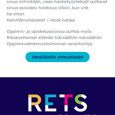
sinua mihinkään, vaan hanketyöntekijät auttavat
sinua asioidesi hoidossa silloin, kun sitä
tarvitset.
Kehittämishankeet > Hook-hanke
Oppimis- ja opiskeluasioissa auttaa myös
Rikoksettoman elämän tukisäätiön tukisäätiön
Oppimisvalmennustoiminnan asiantuntija.
Henkilöstön yhteystiedot