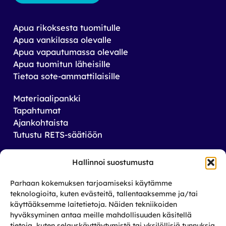
Apua rikoksesta tuomitulle
Apua vankilassa olevalle
Apua vapautumassa olevalle
Apua tuomitun läheisille
Tietoa sote-ammattilaisille
Materiaalipankki
Tapahtumat
Ajankohtaista
Tutustu RETS-säätiöön
Tilaa uutiskirjeemme
Hallinnoi suostumusta
Saat tiedon tulevista tapahtumista sekä
Parhaan kokemuksen tarjoamiseksi käytämme
toiminnastamme rikos­taustaisten ja heidän
teknologioita, kuten evästeitä, tallentaaksemme ja/tai
läheistensä aseman parantamiseksi.
käyttääksemme laitetietoja. Näiden tekniikoiden
hyväksyminen antaa meille mahdollisuuden käsitellä
tietoja, kuten selauskäyttäytymistä tai yksilöllisiä tunnuksia