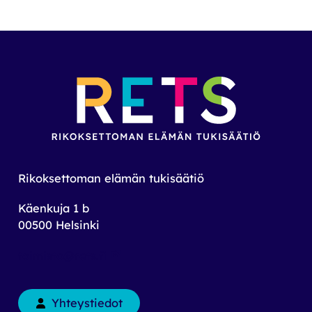
Rikoksettoman elämän tukisäätiö
Käenkuja 1 b
00500 Helsinki
toimisto@rets.fi
Yhteystiedot