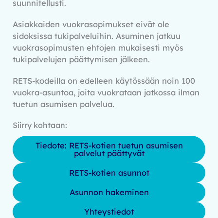
suunnitellusti.
Asiakkaiden vuokrasopimukset eivät ole
sidoksissa tukipalveluihin. Asuminen jatkuu
vuokrasopimusten ehtojen mukaisesti myös
tukipalvelujen päättymisen jälkeen.
RETS-kodeilla on edelleen käytössään noin 100
vuokra-asuntoa, joita vuokrataan jatkossa ilman
tuetun asumisen palvelua.
Siirry kohtaan:
Tiedote: RETS-kotien tuetun asumisen
palvelut päättyvät
RETS-kotien asunnot
Asunnon hakeminen
Yhteystiedot