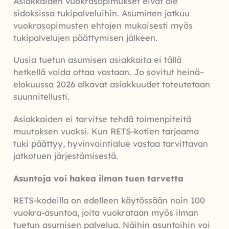
Asiakkaiden vuokrasopimukset eivät ole
sidoksissa tukipalveluihin. Asuminen jatkuu
vuokrasopimusten ehtojen mukaisesti myös
tukipalvelujen päättymisen jälkeen.
Uusia tuetun asumisen asiakkaita ei tällä
hetkellä voida ottaa vastaan. Jo sovitut heinä–
elokuussa 2026 alkavat asiakkuudet toteutetaan
suunnitellusti.
Asiakkaiden ei tarvitse tehdä toimenpiteitä
muutoksen vuoksi. Kun RETS-kotien tarjoama
tuki päättyy, hyvinvointialue vastaa tarvittavan
jatkotuen järjestämisestä.
Asuntoja voi hakea ilman tuen tarvetta
RETS-kodeilla on edelleen käytössään noin 100
vuokra-asuntoa, joita vuokrataan myös ilman
tuetun asumisen palvelua. Näihin asuntoihin voi