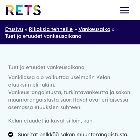
Skip
to
content
Etusivu
Rikoksia tehneille
Vankeusaika
Tuet ja etuudet vankeusaikana
Tuet ja etuudet vankeusaikana
Vankilassa olo vaikuttaa useimpiin Kelan
etuuksiin eli tukiin.
Vankeusrangaistusta, tutkintavankeutta ja sakon
muuntorangaistusta suorittavat ovat erilaisessa
asemassa etuuksien suhteen.
Kelan etuudet jatkuvat silloin, kun:
Suoritat pelkkää sakon muuntorangaistusta.