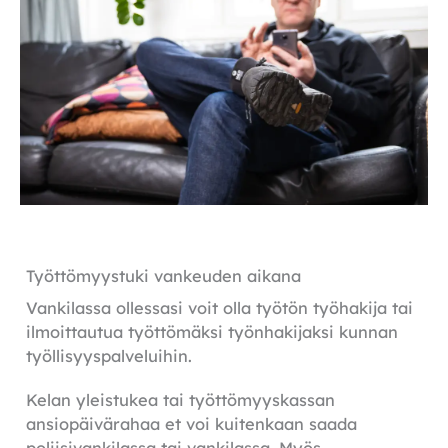
Työttömyystuki vankeuden aikana
Vankilassa ollessasi voit olla työtön työhakija tai
ilmoittautua työttömäksi työnhakijaksi kunnan
työllisyyspalveluihin.
Kelan yleistukea tai työttömyyskassan
ansiopäivärahaa et voi kuitenkaan saada
poliisivankilassa tai vankilassa. Myös