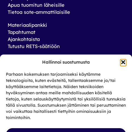
Apua tuomitun läheisille
Tietoa sote-ammattilaisille
Materiaalipankki
Tapahtumat
Ajankohtaista
Tutustu RETS-säätiöön
Tilaa uutiskirjeemme
Hallinnoi suostumusta
Saat tiedon tulevista tapahtumista sekä
Parhaan kokemuksen tarjoamiseksi käytämme
toiminnastamme rikos­taustaisten ja heidän
teknologioita, kuten evästeitä, tallentaaksemme ja/tai
läheistensä aseman parantamiseksi.
käyttääksemme laitetietoja. Näiden tekniikoiden
hyväksyminen antaa meille mahdollisuuden käsitellä
tietoja, kuten selauskäyttäytymistä tai yksilöllisiä tunnuksia
Tilaa
tällä sivustolla. Suostumuksen jättäminen tai peruuttaminen
Facebook
X
Instagram
LinkedIn
voi vaikuttaa haitallisesti tiettyihin ominaisuuksiin ja
toimintoihin.