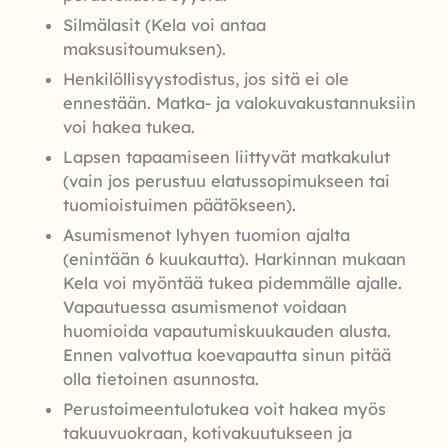
Silmälasit (Kela voi antaa
maksusitoumuksen).
Henkilöllisyystodistus, jos sitä ei ole
ennestään. Matka- ja valokuvakustannuksiin
voi hakea tukea.
Lapsen tapaamiseen liittyvät matkakulut
(vain jos perustuu elatussopimukseen tai
tuomioistuimen päätökseen).
Asumismenot lyhyen tuomion ajalta
(enintään 6 kuukautta). Harkinnan mukaan
Kela voi myöntää tukea pidemmälle ajalle.
Vapautuessa asumismenot voidaan
huomioida vapautumiskuukauden alusta.
Ennen valvottua koevapautta sinun pitää
olla tietoinen asunnosta.
Perustoimeentulotukea voit hakea myös
takuuvuokraan, kotivakuutukseen ja