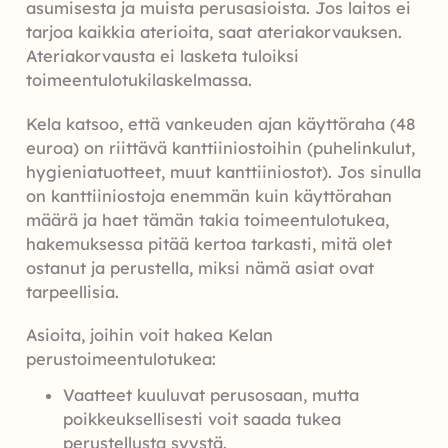
asumisesta ja muista perusasioista. Jos laitos ei
tarjoa kaikkia aterioita, saat ateriakorvauksen.
Ateriakorvausta ei lasketa tuloiksi
toimeentulotukilaskelmassa.
Kela katsoo, että vankeuden ajan käyttöraha (48
euroa) on riittävä kanttiiniostoihin (puhelinkulut,
hygieniatuotteet, muut kanttiiniostot). Jos sinulla
on kanttiiniostoja enemmän kuin käyttörahan
määrä ja haet tämän takia toimeentulotukea,
hakemuksessa pitää kertoa tarkasti, mitä olet
ostanut ja perustella, miksi nämä asiat ovat
tarpeellisia.
Asioita, joihin voit hakea Kelan
perustoimeentulotukea:
Vaatteet kuuluvat perusosaan, mutta
poikkeuksellisesti voit saada tukea
perustellusta syystä.