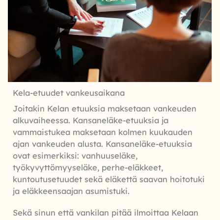
Kela-etuudet vankeusaikana
Joitakin Kelan etuuksia maksetaan vankeuden
alkuvaiheessa. Kansaneläke-etuuksia ja
vammaistukea maksetaan kolmen kuukauden
ajan vankeuden alusta. Kansaneläke-etuuksia
ovat esimerkiksi: vanhuuseläke,
työkyvyttömyyseläke, perhe-eläkkeet,
kuntoutusetuudet sekä eläkettä saavan hoitotuki
ja eläkkeensaajan asumistuki.
Sekä sinun että vankilan pitää ilmoittaa Kelaan