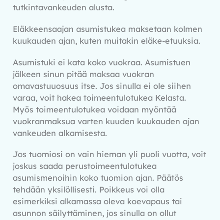
tutkintavankeuden alusta.
Eläkkeensaajan asumistukea maksetaan kolmen
kuukauden ajan, kuten muitakin eläke-etuuksia.
Asumistuki ei kata koko vuokraa. Asumistuen
jälkeen sinun pitää maksaa vuokran
omavastuuosuus itse. Jos sinulla ei ole siihen
varaa, voit hakea toimeentulotukea Kelasta.
Myös toimeentulotukea voidaan myöntää
vuokranmaksua varten kuuden kuukauden ajan
vankeuden alkamisesta.
Jos tuomiosi on vain hieman yli puoli vuotta, voit
joskus saada perustoimeentulotukea
asumismenoihin koko tuomion ajan. Päätös
tehdään yksilöllisesti. Poikkeus voi olla
esimerkiksi alkamassa oleva koevapaus tai
asunnon säilyttäminen, jos sinulla on ollut