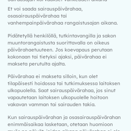
Et voi saada sairauspäivärahaa,
osasairauspäivärahaa tai
vanhempainpäivärahaa rangaistusajan aikana.
Pidätetyllä henkilöllä, tutkintavangilla ja sakon
muuntorangaistusta suorittavalla on oikeus
päivärahaetuuteen. Jos koevapaus perutaan
kokonaan tai tietyksi ajaksi, päivärahaa ei
makseta perutulta ajalta.
Päivärahaa ei makseta silloin, kun olet
tilapäisesti hoidossa tai tutkimuksessa laitoksen
ulkopuolella. Saat sairauspäivärahaa, jos sinut
vapautetaan laitoksen ulkopuolelle hoitoon
vakavan vamman tai sairauden takia.
Kun sairauspäivärahan ja osasairauspäivärahan
enimmäisaikaa lasketaan, otetaan huomioon