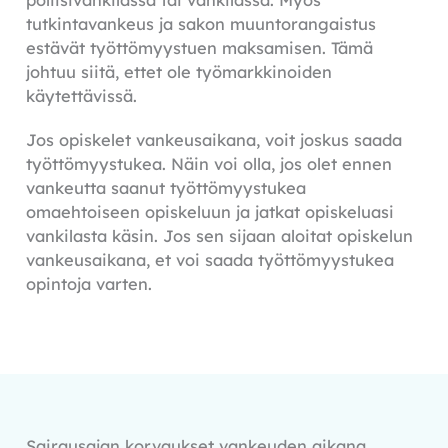
tutkintavankeus ja sakon muuntorangaistus
estävät työttömyystuen maksamisen. Tämä
johtuu siitä, ettet ole työmarkkinoiden
käytettävissä.
Jos opiskelet vankeusaikana, voit joskus saada
työttömyystukea. Näin voi olla, jos olet ennen
vankeutta saanut työttömyystukea
omaehtoiseen opiskeluun ja jatkat opiskeluasi
vankilasta käsin. Jos sen sijaan aloitat opiskelun
vankeusaikana, et voi saada työttömyystukea
opintoja varten.
Sairausajan korvaukset vankeuden aikana