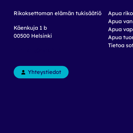
Rikoksettoman elämän tukisäätiö
Apua riko
Apua vank
Käenkuja 1 b
Apua vap
00500 Helsinki
Apua tuom
Tietoa so
toimisto@rets.fi
Yhteystiedot