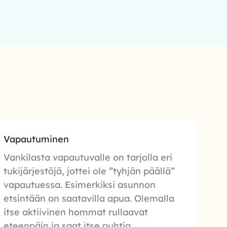
Vapautuminen
Vankilasta vapautuvalle on tarjolla eri
tukijärjestöjä, jottei ole ”tyhjän päällä”
vapautuessa. Esimerkiksi asunnon
etsintään on saatavilla apua. Olemalla
itse aktiivinen hommat rullaavat
eteenpäin ja saat itse puhtia