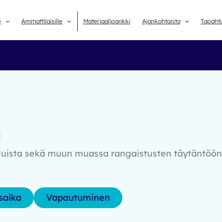
e
Ammattilaisille
Materiaalipankki
Ajankohtaista
Tapaht
e
veluista sekä muun muassa rangaistusten täytäntöö
saika
Vapautuminen