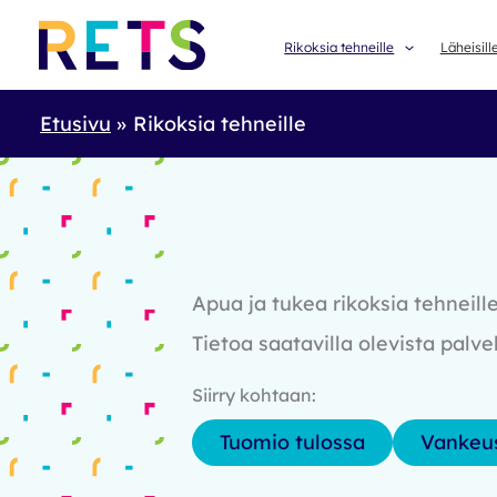
Skip
to
Rikoksia tehneille
Läheisill
content
Etusivu
Rikoksia tehneille
Apua ja tukea rikoksia tehneill
Tietoa saatavilla olevista pal
Siirry kohtaan:
Tuomio tulossa
Vankeu