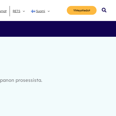
Hae
Yhteys­tiedot
umat
RETS
Suomi
npanon prosessista.