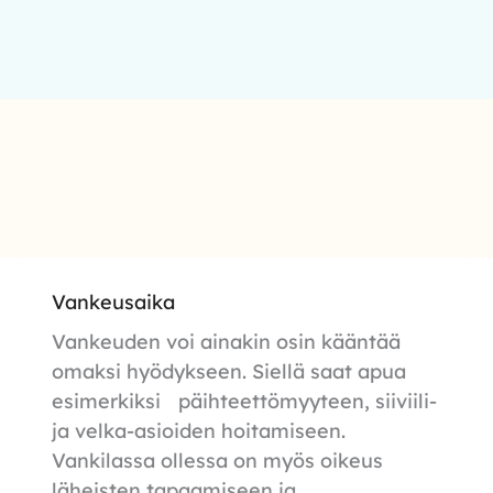
Vankeusaika
Vankeuden voi ainakin osin kääntää
omaksi hyödykseen. Siellä saat apua
esimerkiksi päihteettömyyteen, siiviili-
ja velka-asioiden hoitamiseen.
Vankilassa ollessa on myös oikeus
läheisten tapaamiseen ja