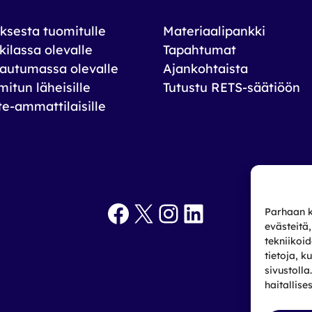
ksesta tuomitulle
Materiaalipankki
ilassa olevalle
Tapahtumat
autumassa olevalle
Ajankohtaista
itun läheisille
Tutustu RETS-säätiöön
te-ammattilaisille
Facebook
X
Instagram
LinkedIn
Parhaan k
evästeitä
tekniikoi
tietoja, k
sivustoll
haitallise