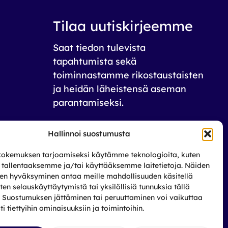
Tilaa uutiskirjeemme
Saat tiedon tulevista
tapahtumista sekä
toiminnastamme rikos­taustaisten
ja heidän läheistensä aseman
parantamiseksi.
Tilaa
Hallinnoi suostumusta
okemuksen tarjoamiseksi käytämme teknologioita, kuten
, tallentaaksemme ja/tai käyttääksemme laitetietoja. Näiden
den hyväksyminen antaa meille mahdollisuuden käsitellä
uten selauskäyttäytymistä tai yksilöllisiä tunnuksia tällä
a. Suostumuksen jättäminen tai peruuttaminen voi vaikuttaa
sti tiettyihin ominaisuuksiin ja toimintoihin.