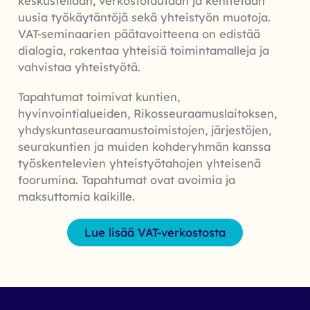
keskustellaan, verkostoidutaan ja kehitetään
uusia työkäytäntöjä sekä yhteistyön muotoja.
VAT-seminaarien päätavoitteena on edistää
dialogia, rakentaa yhteisiä toimintamalleja ja
vahvistaa yhteistyötä.
Tapahtumat toimivat kuntien,
hyvinvointialueiden, Rikosseuraamuslaitoksen,
yhdyskuntaseuraamustoimistojen, järjestöjen,
seurakuntien ja muiden kohderyhmän kanssa
työskentelevien yhteistyötahojen yhteisenä
foorumina. Tapahtumat ovat avoimia ja
maksuttomia kaikille.
Lue lisää VAT-verkostosta