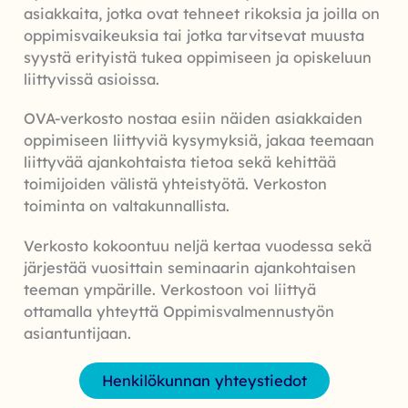
asiakkaita, jotka ovat tehneet rikoksia ja joilla on
oppimisvaikeuksia tai jotka tarvitsevat muusta
syystä erityistä tukea oppimiseen ja opiskeluun
liittyvissä asioissa.
OVA-verkosto nostaa esiin näiden asiakkaiden
oppimiseen liittyviä kysymyksiä, jakaa teemaan
liittyvää ajankohtaista tietoa sekä kehittää
toimijoiden välistä yhteistyötä. Verkoston
toiminta on valtakunnallista.
Verkosto kokoontuu neljä kertaa vuodessa sekä
järjestää vuosittain seminaarin ajankohtaisen
teeman ympärille. Verkostoon voi liittyä
ottamalla yhteyttä Oppimisvalmennustyön
asiantuntijaan.
Henkilökunnan yhteystiedot