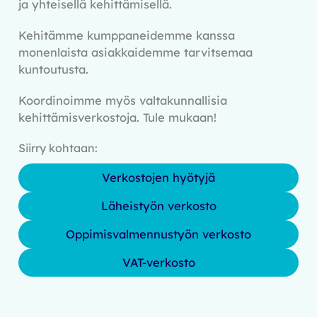
ja yhteisellä kehittämisellä.
Kehitämme kumppaneidemme kanssa
monenlaista asiakkaidemme tarvitsemaa
kuntoutusta.
Koordinoimme myös valtakunnallisia
kehittämisverkostoja. Tule mukaan!
Siirry kohtaan:
Verkostojen hyötyjä
Läheistyön verkosto
Oppimisvalmennustyön verkosto
VAT-verkosto