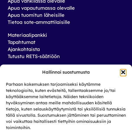
Apua vankilassa olevalle
Apua vapautumassa olevalle
Apua tuomitun läheisille
Tietoa sote-ammattilaisille
Materiaalipankki
Tapahtumat
Ajankohtaista
Tutustu RETS-säätiöön
Tilaa uutiskirjeemme
Hallinnoi suostumusta
Saat tiedon tulevista tapahtumista sekä
Parhaan kokemuksen tarjoamiseksi käytämme
toiminnastamme rikos­taustaisten ja heidän
teknologioita, kuten evästeitä, tallentaaksemme ja/tai
läheistensä aseman parantamiseksi.
käyttääksemme laitetietoja. Näiden tekniikoiden
hyväksyminen antaa meille mahdollisuuden käsitellä
tietoja, kuten selauskäyttäytymistä tai yksilöllisiä tunnuksia
Tilaa
tällä sivustolla. Suostumuksen jättäminen tai peruuttaminen
Facebook
X
Instagram
LinkedIn
voi vaikuttaa haitallisesti tiettyihin ominaisuuksiin ja
toimintoihin.