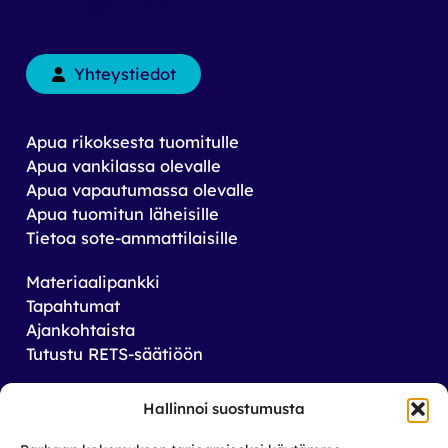
toimisto@rets.fi
Yhteystiedot
Apua rikoksesta tuomitulle
Apua vankilassa olevalle
Apua vapautumassa olevalle
Apua tuomitun läheisille
Tietoa sote-ammattilaisille
Materiaalipankki
Tapahtumat
Ajankohtaista
Tutustu RETS-säätiöön
Tilaa uutiskirjeemme
Hallinnoi suostumusta
Saat tiedon tulevista tapahtumista sekä