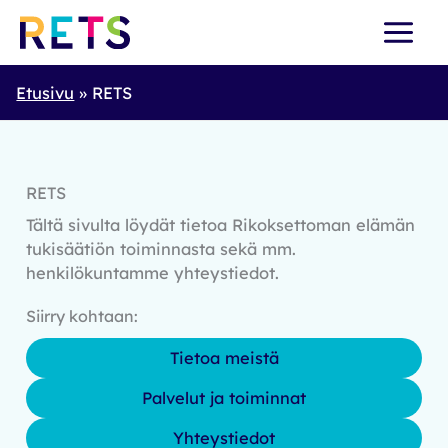
Skip
to
content
Etusivu
RETS
RETS
Tältä sivulta löydät tietoa Rikoksettoman elämän
tukisäätiön toiminnasta sekä mm.
henkilökuntamme yhteystiedot.
Siirry kohtaan:
Tietoa meistä
Palvelut ja toiminnat
Yhteystiedot