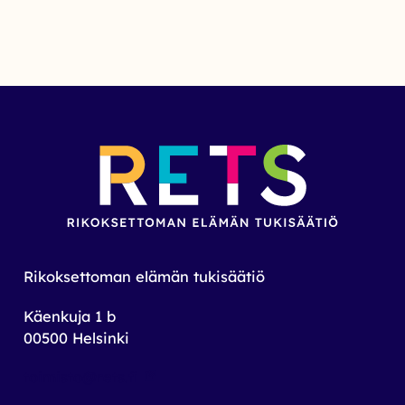
Rikoksettoman elämän tukisäätiö
Käenkuja 1 b
00500 Helsinki
toimisto@rets.fi