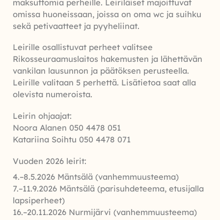
maksuttomia perheille. Leiriläiset majoittuvat
omissa huoneissaan, joissa on oma wc ja suihku
sekä petivaatteet ja pyyheliinat.
Leirille osallistuvat perheet valitsee
Rikosseuraamuslaitos hakemusten ja lähettävän
vankilan lausunnon ja päätöksen perusteella.
Leirille valitaan 5 perhettä. Lisätietoa saat alla
olevista numeroista.
Leirin ohjaajat:
Noora Alanen 050 4478 051
Katariina Soihtu 050 4478 071
Vuoden 2026 leirit:
4.–8.5.2026 Mäntsälä (vanhemmuusteema)
7.–11.9.2026 Mäntsälä (parisuhdeteema, etusijalla
lapsiperheet)
16.–20.11.2026 Nurmijärvi (vanhemmuusteema)