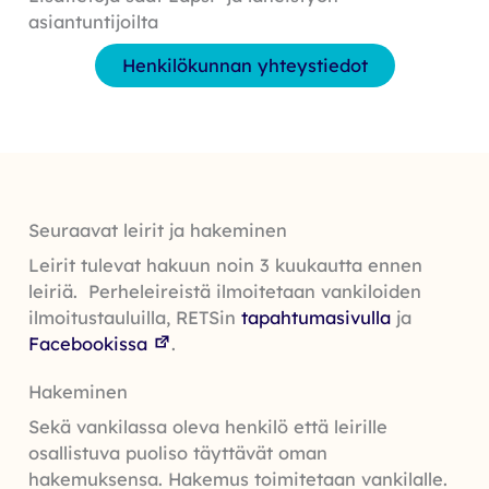
asiantuntijoilta
Henkilökunnan yhteystiedot
Seuraavat leirit ja hakeminen
Leirit tulevat hakuun noin 3 kuukautta ennen
leiriä. Perheleireistä ilmoitetaan vankiloiden
ilmoitustauluilla, RETSin
tapahtumasivulla
ja
Facebookissa
.
Hakeminen
Sekä vankilassa oleva henkilö että leirille
osallistuva puoliso täyttävät oman
hakemuksensa. Hakemus toimitetaan vankilalle.