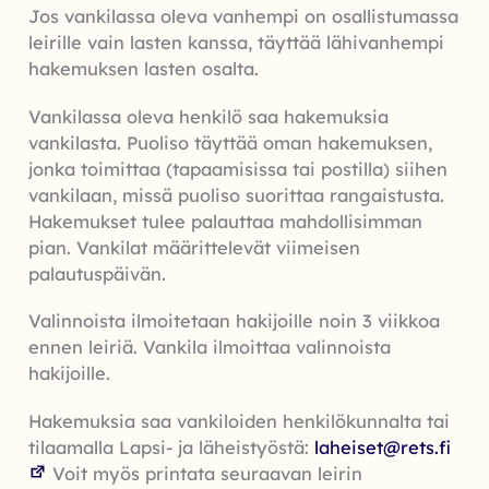
Jos vankilassa oleva vanhempi on osallistumassa
leirille vain lasten kanssa, täyttää lähivanhempi
hakemuksen lasten osalta.
Vankilassa oleva henkilö saa hakemuksia
vankilasta. Puoliso täyttää oman hakemuksen,
jonka toimittaa (tapaamisissa tai postilla) siihen
vankilaan, missä puoliso suorittaa rangaistusta.
Hakemukset tulee palauttaa mahdollisimman
pian. Vankilat määrittelevät viimeisen
palautuspäivän.
Valinnoista ilmoitetaan hakijoille noin 3 viikkoa
ennen leiriä. Vankila ilmoittaa valinnoista
hakijoille.
Hakemuksia saa vankiloiden henkilökunnalta tai
tilaamalla Lapsi- ja läheistyöstä:
laheiset@rets.fi
Voit myös printata seuraavan leirin