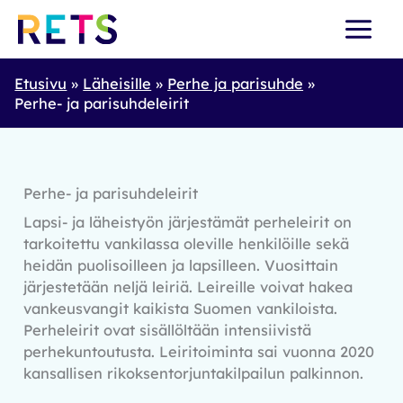
Skip
to
content
Etusivu
Läheisille
Perhe ja parisuhde
Perhe- ja parisuhdeleirit
Perhe- ja parisuhdeleirit
Lapsi- ja läheistyön järjestämät perheleirit on
tarkoitettu vankilassa oleville henkilöille sekä
heidän puolisoilleen ja lapsilleen. Vuosittain
järjestetään neljä leiriä. Leireille voivat hakea
vankeusvangit kaikista Suomen vankiloista.
Perheleirit ovat sisällöltään intensiivistä
perhekuntoutusta. Leiritoiminta sai vuonna 2020
kansallisen rikoksentorjuntakilpailun palkinnon.