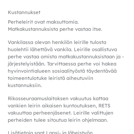
Kustannukset
Perheleirit ovat maksuttomia.
Matkakustannuksista perhe vastaa itse.
Vankilassa olevan henkilön leirille tulosta
huolehtii lähettävä vankila. Leirille osallistuva
perhe vastaa omista matkakustannuksistaan ja -
järjestelyistään. Tarvittaessa perhe voi hakea
hyvinvointialueen sosiaalityöstä täydentävää
toimeentulotuke leiristä aiheutuviin
kustannuksiin.
Rikosseuraamuslaitoksen vakuutus kattaa
vankien leirin aikaisen kuntoutuksen, RETS
vakuuttaa perheenjäsenet. Leirille valittujen
perheiden tulee sitoutua leirin ohjelmaan.
Lisätietoja saat Lapsi- ja läheistyön