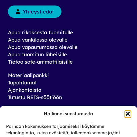
Yhteystiedot
Apua rikoksesta tuomitulle
Apua vankilassa olevalle
Apua vapautumassa olevalle
Apua tuomitun läheisille
Tietoa sote-ammattilaisille
Materiaalipankki
Tapahtumat
Ajankohtaista
Tutustu RETS-säätiöön
Tilaa uutiskirjeemme
Hallinnoi suostumusta
Saat tiedon tulevista tapahtumista sekä
Parhaan kokemuksen tarjoamiseksi käytämme
toiminnastamme rikos­taustaisten ja heidän
teknologioita, kuten evästeitä, tallentaaksemme ja/tai