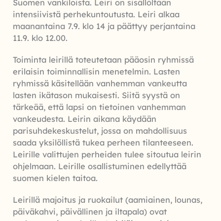
Suomen vankiloista. Leiri on sisällöltään
intensiivistä perhekuntoutusta. Leiri alkaa
maanantaina 7.9. klo 14 ja päättyy perjantaina
11.9. klo 12.00.
Toiminta leirillä toteutetaan pääosin ryhmissä
erilaisin toiminnallisin menetelmin. Lasten
ryhmissä käsitellään vanhemman vankeutta
lasten ikätason mukaisesti. Siitä syystä on
tärkeää, että lapsi on tietoinen vanhemman
vankeudesta. Leirin aikana käydään
parisuhdekeskustelut, jossa on mahdollisuus
saada yksilöllistä tukea perheen tilanteeseen.
Leirille valittujen perheiden tulee sitoutua leirin
ohjelmaan. Leirille osallistuminen edellyttää
suomen kielen taitoa.
Leirillä majoitus ja ruokailut (aamiainen, lounas,
päiväkahvi, päivällinen ja iltapala) ovat