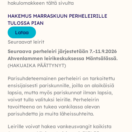
hakulomakkeen tältä sivulta
HAKEMUS MARRASKUUN PERHELEIRILLE
TULOSSA PIAN
Lataa
Seuraavat leirit
Seuraava perheleiri järjestetään 7.-11.9.2026
Ahvenlammen leirikeskuksessa Mäntsälässä.
(HAKUAIKA PÄÄTTYNYT)
Parisuhdeteemainen perheleiri on tarkoitettu
ensisijaisesti pariskunnille, joilla on alaikäisiä
lapsia, mutta myös pariskunnat ilman lapsia,
voivat tulla valituksi leirille. Perheleirin
tavoitteena on tukea vankilassa olevan
parisuhdetta ja muita läheissuhteita.
Leirille voivat hakea vankeusvangit kaikista