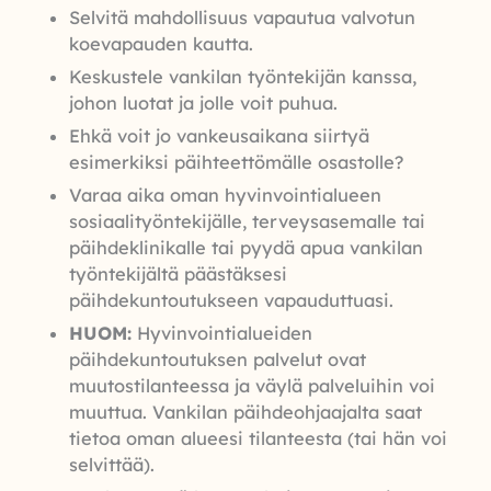
Selvitä mahdollisuus vapautua valvotun
koevapauden kautta.
Keskustele vankilan työntekijän kanssa,
johon luotat ja jolle voit puhua.
Ehkä voit jo vankeusaikana siirtyä
esimerkiksi päihteettömälle osastolle?
Varaa aika oman hyvinvointialueen
sosiaalityöntekijälle, terveysasemalle tai
päihdeklinikalle tai pyydä apua vankilan
työntekijältä päästäksesi
päihdekuntoutukseen vapauduttuasi.
HUOM:
Hyvinvointialueiden
päihdekuntoutuksen palvelut ovat
muutostilanteessa ja väylä palveluihin voi
muuttua. Vankilan päihdeohjaajalta saat
tietoa oman alueesi tilanteesta (tai hän voi
selvittää).