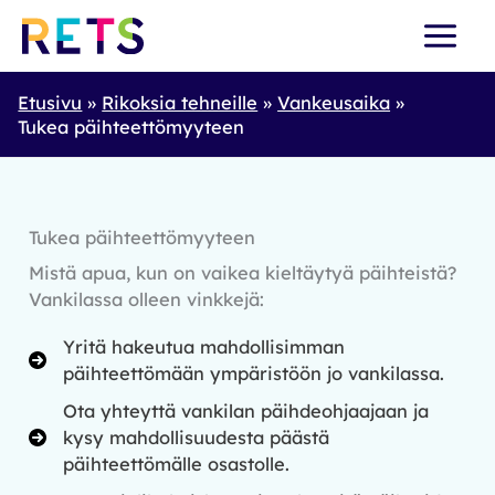
Skip
to
content
Etusivu
Rikoksia tehneille
Vankeusaika
Tukea päihteettömyyteen
Tukea päihteettömyyteen
Mistä apua, kun on vaikea kieltäytyä päihteistä?
Vankilassa olleen vinkkejä:
Yritä hakeutua mahdollisimman
päihteettömään ympäristöön jo vankilassa.
Ota yhteyttä vankilan päihdeohjaajaan ja
kysy mahdollisuudesta päästä
päihteettömälle osastolle.