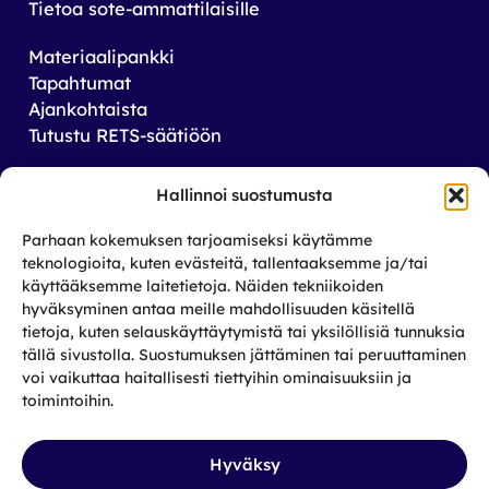
Tietoa sote-ammattilaisille
Materiaalipankki
Tapahtumat
Ajankohtaista
Tutustu RETS-säätiöön
Tilaa uutiskirjeemme
Hallinnoi suostumusta
Saat tiedon tulevista tapahtumista sekä
Parhaan kokemuksen tarjoamiseksi käytämme
toiminnastamme rikos­taustaisten ja heidän
teknologioita, kuten evästeitä, tallentaaksemme ja/tai
läheistensä aseman parantamiseksi.
käyttääksemme laitetietoja. Näiden tekniikoiden
hyväksyminen antaa meille mahdollisuuden käsitellä
tietoja, kuten selauskäyttäytymistä tai yksilöllisiä tunnuksia
Tilaa
tällä sivustolla. Suostumuksen jättäminen tai peruuttaminen
Facebook
X
Instagram
LinkedIn
voi vaikuttaa haitallisesti tiettyihin ominaisuuksiin ja
toimintoihin.
Hyväksy