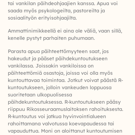
tai vankilan päihdeohjaajien kanssa. Apua voi
saada myös psykologeilta, pastoreilta ja
sosiaalityön erityisohjaajilta.
Ammattinimikkeellä ei aina ole väliä, vaan sillä,
kenelle pystyt parhaiten puhumaan.
Parasta apua päihteettömyyteen saat, jos
hakeudut ja pääset päihdekuntoutukseen
vankilassa. Joissakin vankiloissa on
päihteettömiä osastoja, joissa voi olla myös
kuntouttavaa toimintaa. Jotkut voivat päästä R-
kuntoutukseen, jolloin vankeuden loppuosa
suoritetaan ulkopuolisessa
päihdekuntoutuksessa. R-kuntoutukseen pääsy
riippuu Rikosseuraamuslaitoksen rahoituksesta.
R-kuntoutus voi jatkua hyvinvointialueen
rahoittamana valvotussa koevapaudessa tai
vapauduttua. Moni on aloittanut kuntoutumisen