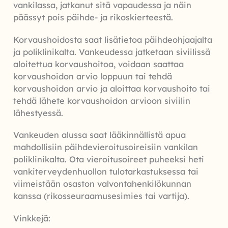
vankilassa, jatkanut sitä vapaudessa ja näin
päässyt pois päihde- ja rikoskierteestä.
Korvaushoidosta saat lisätietoa päihdeohjaajalta
ja poliklinikalta. Vankeudessa jatketaan siviilissä
aloitettua korvaushoitoa, voidaan saattaa
korvaushoidon arvio loppuun tai tehdä
korvaushoidon arvio ja aloittaa korvaushoito tai
tehdä lähete korvaushoidon arvioon siviilin
lähestyessä.
Vankeuden alussa saat lääkinnällistä apua
mahdollisiin päihdevieroitusoireisiin vankilan
poliklinikalta. Ota vieroitusoireet puheeksi heti
vankiterveydenhuollon tulotarkastuksessa tai
viimeistään osaston valvontahenkilökunnan
kanssa (rikosseuraamusesimies tai vartija).
Vinkkejä: