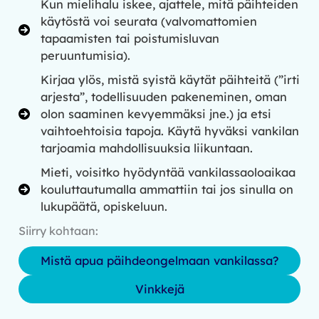
Kun mielihalu iskee, ajattele, mitä päihteiden
käytöstä voi seurata (valvomattomien
tapaamisten tai poistumisluvan
peruuntumisia).
Kirjaa ylös, mistä syistä käytät päihteitä (”irti
arjesta”, todellisuuden pakeneminen, oman
olon saaminen kevyemmäksi jne.) ja etsi
vaihtoehtoisia tapoja. Käytä hyväksi vankilan
tarjoamia mahdollisuuksia liikuntaan.
Mieti, voisitko hyödyntää vankilassaoloaikaa
kouluttautumalla ammattiin tai jos sinulla on
lukupäätä, opiskeluun.
Siirry kohtaan:
Mistä apua päihdeongelmaan vankilassa?
Vinkkejä