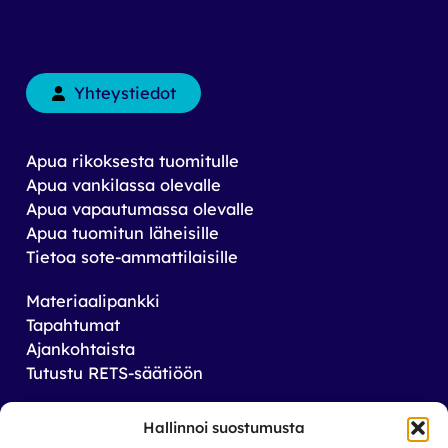
toimisto@rets.fi
Yhteystiedot
Apua rikoksesta tuomitulle
Apua vankilassa olevalle
Apua vapautumassa olevalle
Apua tuomitun läheisille
Tietoa sote-ammattilaisille
Materiaalipankki
Tapahtumat
Ajankohtaista
Tutustu RETS-säätiöön
Tilaa uutiskirjeemme
Hallinnoi suostumusta