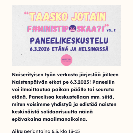
Naiserityisen työn verkosto järjestää jälleen
Naistenpäivän etkot pe 6.3.2025! Paneeliin
voi ilmoittautua paikan päälle tai seurata
etänä. Paneelissa keskustellaan mm. siitä,
miten voisimme yhdistyä ja edistää naisten
keskinäistä solidaarisuutta näinä
epävakaina maailmanaikoina.
Aika
perjantaina 6.3. klo 13-15