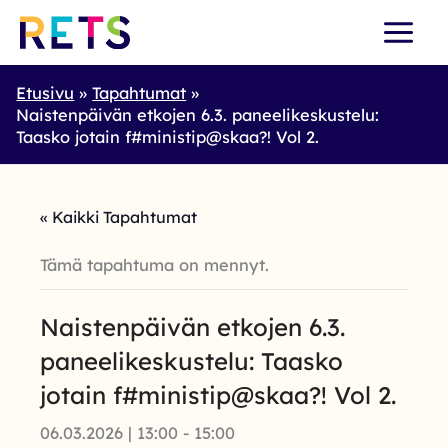
Skip
to
content
Etusivu
Tapahtumat
Naistenpäivän etkojen 6.3. paneelikeskustelu:
Taasko jotain f#ministip@skaa?! Vol 2.
« Kaikki Tapahtumat
Tämä tapahtuma on mennyt.
Naistenpäivän etkojen 6.3.
paneelikeskustelu: Taasko
jotain f#ministip@skaa?! Vol 2.
06.03.2026 | 13:00
-
15:00