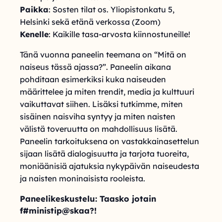
Paikka
: Sosten tilat os. Yliopistonkatu 5,
Helsinki sekä etänä verkossa (Zoom)
Kenelle
: Kaikille tasa-arvosta kiinnostuneille!
Tänä vuonna paneelin teemana on “Mitä on
naiseus tässä ajassa?”. Paneelin aikana
pohditaan esimerkiksi kuka naiseuden
määrittelee ja miten trendit, media ja kulttuuri
vaikuttavat siihen. Lisäksi tutkimme, miten
sisäinen naisviha syntyy ja miten naisten
välistä toveruutta on mahdollisuus lisätä.
Paneelin tarkoituksena on vastakkainasettelun
sijaan lisätä dialogisuutta ja tarjota tuoreita,
moniäänisiä ajatuksia nykypäivän naiseudesta
ja naisten moninaisista rooleista.
Paneelikeskustelu: Taasko jotain
f#ministip@skaa?!