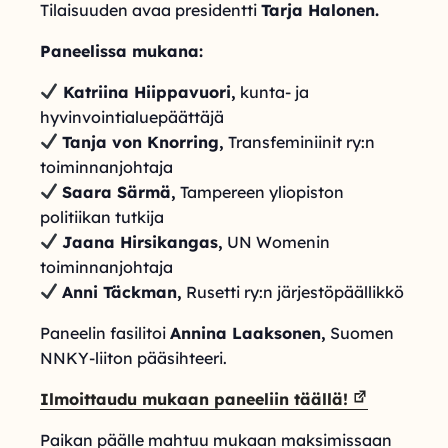
Tilaisuuden avaa presidentti
Tarja Halonen.
Paneelissa mukana:
Katriina Hiippavuori,
kunta- ja
hyvinvointialuepäättäjä
Tanja von Knorring,
Transfeminiinit ry:n
toiminnanjohtaja
Saara Särmä,
Tampereen yliopiston
politiikan tutkija
Jaana Hirsikangas,
UN Womenin
toiminnanjohtaja
Anni Täckman,
Rusetti ry:n järjestöpäällikkö
Paneelin fasilitoi
Annina Laaksonen,
Suomen
NNKY-liiton pääsihteeri.
Ilmoittaudu mukaan paneeliin täällä!
Paikan päälle mahtuu mukaan maksimissaan