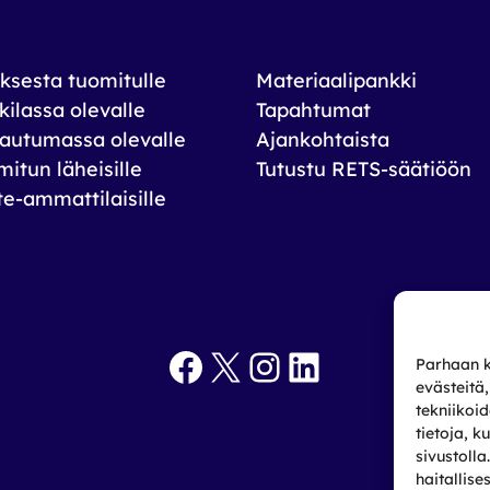
ksesta tuomitulle
Materiaalipankki
ilassa olevalle
Tapahtumat
autumassa olevalle
Ajankohtaista
itun läheisille
Tutustu RETS-säätiöön
te-ammattilaisille
Facebook
X
Instagram
LinkedIn
Parhaan k
evästeitä
tekniikoi
tietoja, k
sivustoll
haitallise