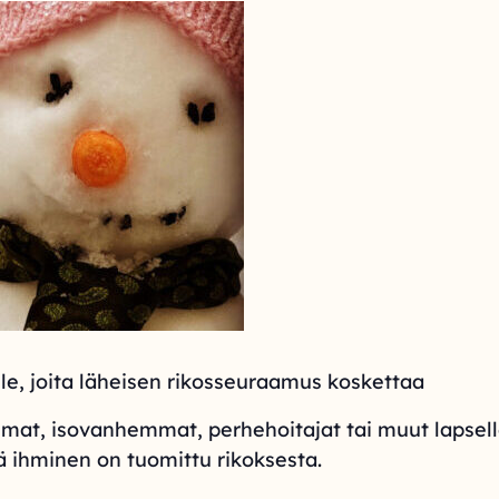
e, joita läheisen rikosseuraamus koskettaa
mat, isovanhemmat, perhehoitajat tai muut lapselle 
ä ihminen on tuomittu rikoksesta.