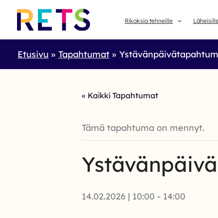
Skip
to
Rikoksia tehneille
Läheisill
content
Etusivu
Tapahtumat
Ystävänpäivätapahtuma
« Kaikki Tapahtumat
Tämä tapahtuma on mennyt.
Ystävänpäivä
14.02.2026 | 10:00
-
14:00