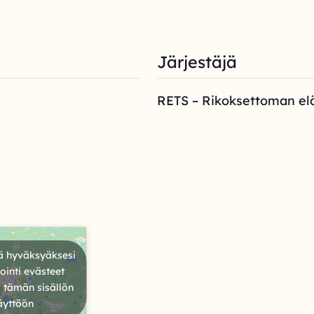
Järjestäjä
RETS – Rikoksettoman el
ä hyväksyäksesi
inti evästeet
 tämän sisällön
äyttöön