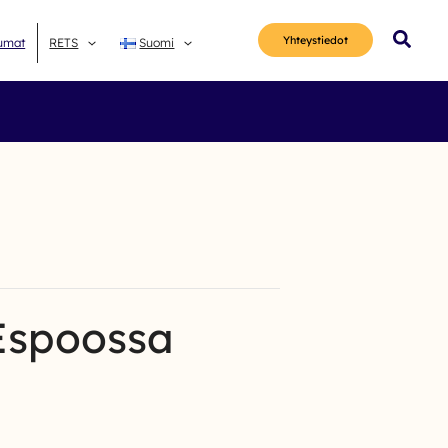
Hae
Yhteys­tiedot
umat
RETS
Suomi
Espoossa