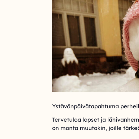
Ystävänpäivätapahtuma perheill
Tervetuloa lapset ja lähivanhem
on monta muutakin, joille tärke