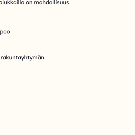
Halukkailla on mahdollisuus
spoo
eurakuntayhtymän