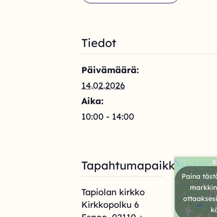
Tiedot
Päivämäärä:
14.02.2026
Aika:
10:00 - 14:00
Tapahtumapaikka
Paina täst
markkino
Tapiolan kirkko
ottaaksesi
Kirkkopolku 6
k