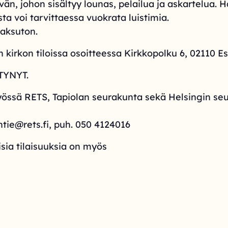
än, johon sisältyy lounas, pelailua ja askartelua. 
osta voi tarvittaessa vuokrata luistimia.
maksuton.
 kirkon tiloissa osoitteessa Kirkkopolku 6, 02110 E
YNYT.
yössä RETS, Tapiolan seurakunta sekä Helsingin s
ntie@rets.fi, puh. 050 4124016
sia tilaisuuksia on myös