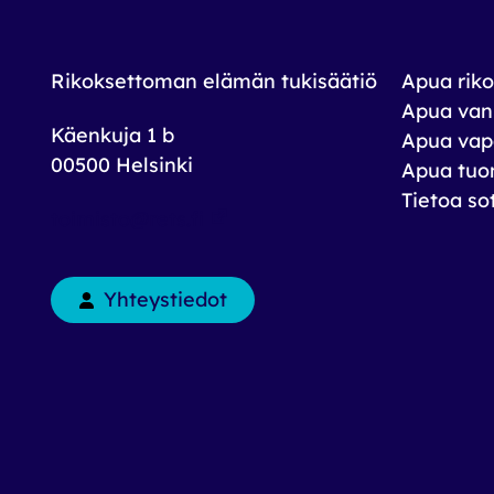
Rikoksettoman elämän tukisäätiö
Apua riko
Apua vank
Käenkuja 1 b
Apua vap
00500 Helsinki
Apua tuom
Tietoa so
toimisto@rets.fi
Yhteystiedot