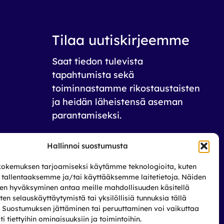
Tilaa uutiskirjeemme
Saat tiedon tulevista
tapahtumista sekä
toiminnastamme rikos­taustaisten
ja heidän läheistensä aseman
parantamiseksi.
Tilaa
Hallinnoi suostumusta
okemuksen tarjoamiseksi käytämme teknologioita, kuten
, tallentaaksemme ja/tai käyttääksemme laitetietoja. Näiden
den hyväksyminen antaa meille mahdollisuuden käsitellä
uten selauskäyttäytymistä tai yksilöllisiä tunnuksia tällä
a. Suostumuksen jättäminen tai peruuttaminen voi vaikuttaa
sti tiettyihin ominaisuuksiin ja toimintoihin.