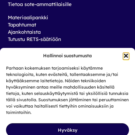
Tietoa sote-ammattilaisille
Materiaalipankki
Tapahtumat
Ajankohtaista
Tutustu RETS-säätiöön
Tilaa uutiskirjeemme
Hallinnoi suostumusta
Saat tiedon tulevista tapahtumista sekä
Parhaan kokemuksen tarjoamiseksi käytämme
toiminnastamme rikos­taustaisten ja heidän
teknologioita, kuten evästeitä, tallentaaksemme ja/tai
läheistensä aseman parantamiseksi.
käyttääksemme laitetietoja. Näiden tekniikoiden
hyväksyminen antaa meille mahdollisuuden käsitellä
tietoja, kuten selauskäyttäytymistä tai yksilöllisiä tunnuksia
Tilaa
tällä sivustolla. Suostumuksen jättäminen tai peruuttaminen
Facebook
X
Instagram
LinkedIn
voi vaikuttaa haitallisesti tiettyihin ominaisuuksiin ja
toimintoihin.
Hyväksy