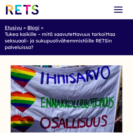
Skip
to
content
Etusivu
Blogi
Tukea kaikille – mitä saavutettavuus tarkoittaa
seksuaali- ja sukupuolivähemmistöille RETSin
palveluissa?