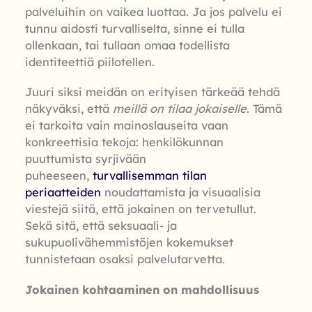
palveluihin on vaikea luottaa. Ja jos palvelu ei
tunnu aidosti turvalliselta, sinne ei tulla
ollenkaan, tai tullaan omaa todellista
identiteettiä piilotellen.
Juuri siksi meidän on erityisen tärkeää tehdä
näkyväksi, että
meillä on tilaa jokaiselle
. Tämä
ei tarkoita vain mainoslauseita vaan
konkreettisia tekoja: henkilökunnan
puuttumista syrjivään
puheeseen,
turvallisemman tilan
periaatteiden
noudattamista ja visuaalisia
viestejä siitä, että jokainen on tervetullut.
Sekä sitä, että seksuaali- ja
sukupuolivähemmistöjen kokemukset
tunnistetaan osaksi palvelutarvetta.
Jokainen kohtaaminen on mahdollisuus