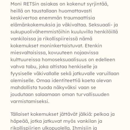
Moni RETSin asiakas on kokenut syrjintää,
heillä on taustallaan huomattavasti
keskivertoa enemmän traumaattisia
elämänkokemuksia ja väkivaltaa. Seksuaali- ja
sukupuolivähemmistöihin kuuluvilla henkilöillä
vankiloissa ja rikollispiireissä nämä
kokemukset moninkertaistuvat. Etenkin
miesvaltaisissa, kovuuteen nojaavissa
kulttuureissa homoseksuaalisuus on edelleen
vahva tabu, joka altistaa henkiselle ja
fyysiselle väkivallalle sekä jatkuvalle varuillaan
olemiselle. Omaa identiteettiä koeta olevan
mahdollista tuoda näkyväksi vaan se
joudutaan salaamaan oman turvallisuuden
varmistamiseksi.
Tällaiset kokemukset jättävät jälkiä: pelkoa ja
häpeää, jotka jatkuvat myös vankilan ja
rikollispiirien ulkopuolella. Ihmisiin ja