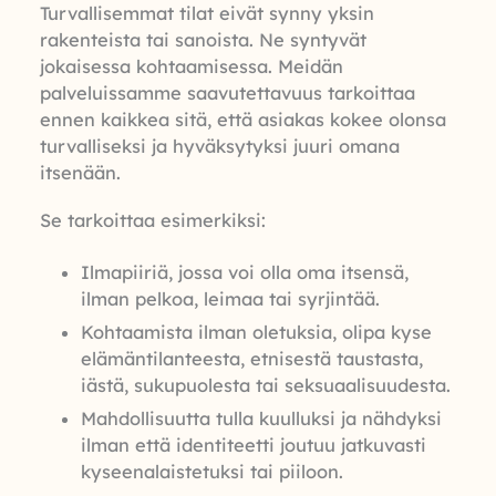
Turvallisemmat tilat eivät synny yksin
rakenteista tai sanoista. Ne syntyvät
jokaisessa kohtaamisessa. Meidän
palveluissamme saavutettavuus tarkoittaa
ennen kaikkea sitä, että asiakas kokee olonsa
turvalliseksi ja hyväksytyksi juuri omana
itsenään.
Se tarkoittaa esimerkiksi:
Ilmapiiriä, jossa voi olla oma itsensä,
ilman pelkoa, leimaa tai syrjintää.
Kohtaamista ilman oletuksia, olipa kyse
elämäntilanteesta, etnisestä taustasta,
iästä, sukupuolesta tai seksuaalisuudesta.
Mahdollisuutta tulla kuulluksi ja nähdyksi
ilman että identiteetti joutuu jatkuvasti
kyseenalaistetuksi tai piiloon.