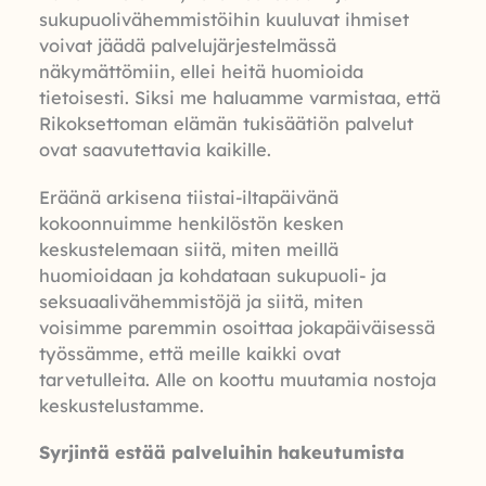
sukupuolivähemmistöihin kuuluvat ihmiset
voivat jäädä palvelujärjestelmässä
näkymättömiin, ellei heitä huomioida
tietoisesti. Siksi me haluamme varmistaa, että
Rikoksettoman elämän tukisäätiön palvelut
ovat saavutettavia kaikille.
Eräänä arkisena tiistai-iltapäivänä
kokoonnuimme henkilöstön kesken
keskustelemaan siitä, miten meillä
huomioidaan ja kohdataan sukupuoli- ja
seksuaalivähemmistöjä ja siitä, miten
voisimme paremmin osoittaa jokapäiväisessä
työssämme, että meille kaikki ovat
tarvetulleita. Alle on koottu muutamia nostoja
keskustelustamme.
Syrjintä estää palveluihin hakeutumista