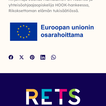
yhteisöohjaajaopiskelija HOOK-hankeessa,
Rikoksettoman elämän tukisäätiössä.