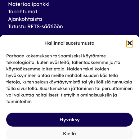
Materiaalipankki
Tapahtumat
Ajankohtaista
Tutustu RETS-säätiöön
Tilaa uutiskirjeemme
Hallinnoi suostumusta
Saat tiedon tulevista tapahtumista sekä
Parhaan kokemuksen tarjoamiseksi käytämme
toiminnastamme rikos­taustaisten ja heidän
teknologioita, kuten evästeitä, tallentaaksemme ja/tai
läheistensä aseman parantamiseksi.
käyttääksemme laitetietoja. Näiden tekniikoiden
hyväksyminen antaa meille mahdollisuuden käsitellä
tietoja, kuten selauskäyttäytymistä tai yksilöllisiä tunnuksia
Tilaa
tällä sivustolla. Suostumuksen jättäminen tai peruuttaminen
Facebook
X
Instagram
LinkedIn
voi vaikuttaa haitallisesti tiettyihin ominaisuuksiin ja
toimintoihin.
Hyväksy
Kiellä