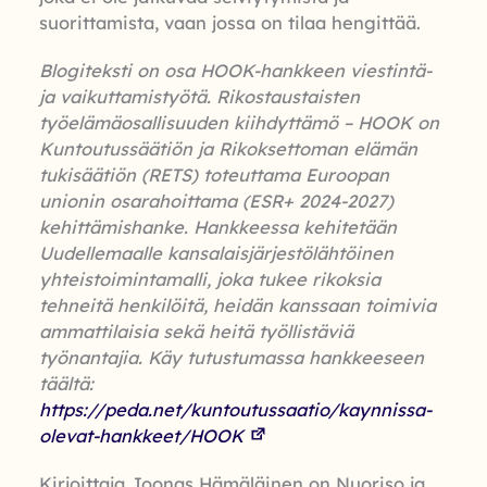
suorittamista, vaan jossa on tilaa hengittää.
Blogiteksti on osa HOOK-hankkeen viestintä-
ja vaikuttamistyötä. Rikostaustaisten
työelämäosallisuuden kiihdyttämö – HOOK on
Kuntoutussäätiön ja Rikoksettoman elämän
tukisäätiön (RETS) toteuttama Euroopan
unionin osarahoittama (ESR+ 2024-2027)
kehittämishanke. Hankkeessa kehitetään
Uudellemaalle kansalaisjärjestölähtöinen
yhteistoimintamalli, joka tukee rikoksia
tehneitä henkilöitä, heidän kanssaan toimivia
ammattilaisia sekä heitä työllistäviä
työnantajia. Käy tutustumassa hankkeeseen
täältä:
https://peda.net/kuntoutussaatio/kaynnissa-
olevat-hankkeet/HOOK
Kirjoittaja Joonas Hämäläinen on Nuoriso ja