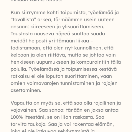
Kun siirrymme kohti toipumista, työelämää ja
”tavallista” arkea, törmäämme usein uuteen
ansaan: kiireeseen ja ylisuorittamiseen.
Taustasta nouseva häpeä saattaa saada
meidät helposti yrittämään liikaa –
todistamaan, että olen nyt kunnollinen, että
kelpaan ja olen riittävä, mutta se johtaa vain
henkiseen uupumukseen ja kompurointiin tällä
polulla. Työelämässä ja toipumisessa kestävä
ratkaisu ei ole loputon suorittaminen, vaan
omien voimavarojen tunnistaminen ja rajojen
asettaminen.
Vapautta on myös se, että saa olla rajallinen ja
vajavainen. Saa sanoa: tänään en jaksa antaa
100% itsestäni, se on liian raskasta. Saa
tarvita taukoja. Saa ja voi rakentaa elämän,
joka ei ole jatkuvaa selviytymistä ja