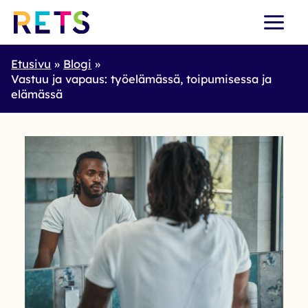
Skip
to
content
Etusivu
Blogi
Vastuu ja vapaus: työelämässä, toipumisessa ja
elämässä