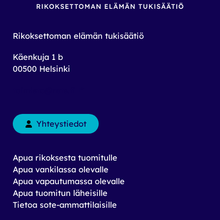
Rikoksettoman elämän tukisäätiö
Käenkuja 1 b
00500 Helsinki
toimisto@rets.fi
Yhteystiedot
Apua rikoksesta tuomitulle
Apua vankilassa olevalle
Apua vapautumassa olevalle
Apua tuomitun läheisille
Tietoa sote-ammattilaisille