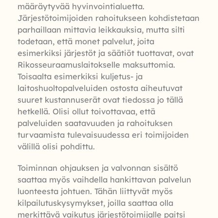
määräytyvää hyvinvointialuetta.
Järjestötoimijoiden rahoitukseen kohdistetaan
parhaillaan mittavia leikkauksia, mutta silti
todetaan, että monet palvelut, joita
esimerkiksi järjestöt ja säätiöt tuottavat, ovat
Rikosseuraamuslaitokselle maksuttomia.
Toisaalta esimerkiksi kuljetus- ja
laitoshuoltopalveluiden ostosta aiheutuvat
suuret kustannuserät ovat tiedossa jo tällä
hetkellä. Olisi ollut toivottavaa, että
palveluiden saatavuuden ja rahoituksen
turvaamista tulevaisuudessa eri toimijoiden
välillä olisi pohdittu.
Toiminnan ohjauksen ja valvonnan sisältö
saattaa myös vaihdella hankittavan palvelun
luonteesta johtuen. Tähän liittyvät myös
kilpailutuskysymykset, joilla saattaa olla
merkittävä vaikutus järjestötoimijalle paitsi