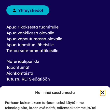
Yhteystiedot
Apua rikoksesta tuomitulle
Apua vankilassa olevalle
Apua vapautumassa olevalle
Apua tuomitun läheisille
Tietoa sote-ammattilaisille
Materiaalipankki
Tapahtumat
Ajankohtaista
Tutustu RETS-säätiöön
Tilaa uutiskirjeemme
Hallinnoi suostumusta
Saat tiedon tulevista tapahtumista sekä
Parhaan kokemuksen tarjoamiseksi käytämme
toiminnastamme rikos­taustaisten ja heidän
teknologioita, kuten evästeitä, tallentaaksemme ja/tai