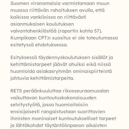
Suomen viranomaisia varmistamaan muun
muassa riittävän rahoituksen avulla, että
kaikissa vankiloissa on riittävästi
asianmukaisen koulutuksen
valvontahenkilöstöä (raportin kohta 57).
Kumpikaan CPT:n suositus ei ole toteutumassa
esitetyssä ehdotuksessa.
Esityksessä täydennyskoulutuksen sisällöt ja
kehittämistarpeet jäävät ohuiksi eikä niissä
huomioida asiakasryhmän ominaispiirteistä
johtuvia kehittämistarpeita.
RETS peräänkuuluttaa rikosseuraamusalan
vaikuttavan kuntoutuskokonaisuuden
selvitystyötä, jossa huomioitaisiin
ensisijaisesti rangaistustaan suorittavien
ihmisten moninaiset kuntoutukselliset tarpeet
ja lähtökohdat täytäntöönpanon aikaisten