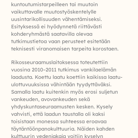
kuntoutumistarpeilleen tai muutoin
vaikuttavalle muutostyöskentelylle
uusintarikollisuuden vähentämiseksi.
Esityksessä ei hyödynnetä riittävästi
kohderyhmästä saatavilla olevaa
tutkimustietoa vaan perusteet esitetään
teknisesti viranomaisen tarpeita korostaen.
Rikosseuraamuslaitoksessa toteutettiin
vuosina 2010–2011 tutkimus vankilaelämän
laadusta. Koettu laatu koettiin kaikissa laatu-
ulottuvuuksissa vähintään tyydyttäväksi.
Samalla laatu kuitenkin myös erosi suljetun
vankeuden, avovankeuden sekä
yhdyskuntaseuraamusten kesken. Kysely
vahvisti, että laadun taustalla oli kaksi
toisistaan monessa suhteessa eroavaa
täytäntöönpanokulttuuria. Näiden kahden
kulttuurin vedenjakaja voitiin kyselyn