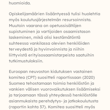
huomioida.
Opiskelijamäärien lisääntyessä tulisi huolehtia
myös koulutusjärjestelmän resursoinnista.
Muutoin vaarana on opetussisältöjen
supistuminen ja vartijoiden osaamistason
laskeminen, mikä olisi kestämätöntä
suhteessa vankilassa olevien henkilöiden
terveydestä ja hyvinvoinnista ja niihin
liittyvistä erityisosaamistarpeista saatuihin
tutkimustuloksiin.
Euroopan neuvoston kidutuksen vastainen
komitea (CPT) suositteli raportissaan (2020)
Suomea tehostamaan toimia henkilöstön ja
vankien välisen vuorovaikutuksen lisäämiseksi
ja tarjoamaan tässä yhteydessä henkilöstölle
asianmukaista perehdytys- ja jatkokoulutusta
(raportin kohta 37). Komitea suositteli myös