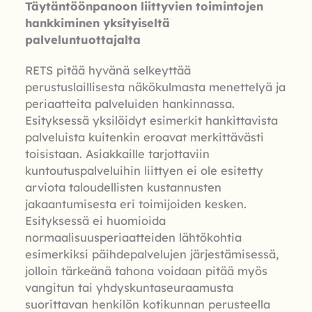
Täytäntöönpanoon liittyvien toimintojen
hankkiminen yksityiseltä
palveluntuottajalta
RETS pitää hyvänä selkeyttää
perustuslaillisesta näkökulmasta menettelyä ja
periaatteita palveluiden hankinnassa.
Esityksessä yksilöidyt esimerkit hankittavista
palveluista kuitenkin eroavat merkittävästi
toisistaan. Asiakkaille tarjottaviin
kuntoutuspalveluihin liittyen ei ole esitetty
arviota taloudellisten kustannusten
jakaantumisesta eri toimijoiden kesken.
Esityksessä ei huomioida
normaalisuusperiaatteiden lähtökohtia
esimerkiksi päihdepalvelujen järjestämisessä,
jolloin tärkeänä tahona voidaan pitää myös
vangitun tai yhdyskuntaseuraamusta
suorittavan henkilön kotikunnan perusteella