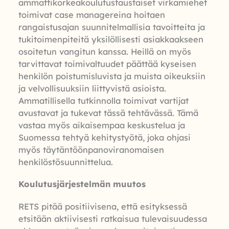
ammattikorkeakoulutustaustaiset virkamiehet
toimivat case managereina hoitaen
rangaistusajan suunnitelmallisia tavoitteita ja
tukitoimenpiteitä yksilöllisesti asiakkaakseen
osoitetun vangitun kanssa. Heillä on myös
tarvittavat toimivaltuudet päättää kyseisen
henkilön poistumisluvista ja muista oikeuksiin
ja velvollisuuksiin liittyvistä asioista.
Ammatillisella tutkinnolla toimivat vartijat
avustavat ja tukevat tässä tehtävässä. Tämä
vastaa myös aikaisempaa keskustelua ja
Suomessa tehtyä kehitystyötä, joka ohjasi
myös täytäntöönpanoviranomaisen
henkilöstösuunnittelua.
Koulutusjärjestelmän muutos
RETS pitää positiivisena, että esityksessä
etsitään aktiivisesti ratkaisua tulevaisuudessa