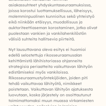
asiakassuhteet yhdyskuntaseuraamuksissa,
joissa korostui luottamuksellisuus, läheisyys,
molemminpuolinen kunnioitus sekä yhteistyö
eikä niinkään etäisyys, muodollisuus ja
auktoriteettiaseman korostaminen, jotka olivat
puolestaan vankien ja vankilahenkilöstön
välisiä suhteita hallitsevia piirteitä.
Nyt lausuttavana oleva esitys ei huomioi
edellä selostettuja rikosseuraamusalan
kehittämistä lähihistoriassa ohjanneita
strategisia periaatteita vaikuttavan lähityön
edistämiseksi myös vankiloissa.
Rikosseuraamustyöntekijöiden, joiden piti
tehdä vaikuttavaa lähityötä, nimikkeet
poistetaan. Vaikuttavan lähityön ajatuksesta
luovutaan, koska järjestely on osoittautunut
toimimattomaksi muun muassa virkamiesten