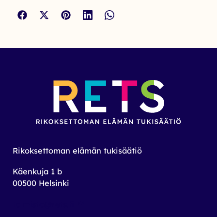
Rikoksettoman elämän tukisäätiö
Käenkuja 1 b
00500 Helsinki
toimisto@rets.fi