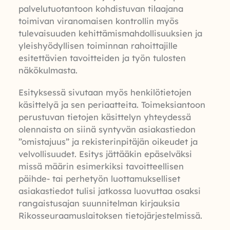
palvelutuotantoon kohdistuvan tilaajana
toimivan viranomaisen kontrollin myös
tulevaisuuden kehittämismahdollisuuksien ja
yleishyödyllisen toiminnan rahoittajille
esitettävien tavoitteiden ja työn tulosten
näkökulmasta.
Esityksessä sivutaan myös henkilötietojen
käsittelyä ja sen periaatteita. Toimeksiantoon
perustuvan tietojen käsittelyn yhteydessä
olennaista on siinä syntyvän asiakastiedon
”omistajuus” ja rekisterinpitäjän oikeudet ja
velvollisuudet. Esitys jättääkin epäselväksi
missä määrin esimerkiksi tavoitteellisen
päihde- tai perhetyön luottamukselliset
asiakastiedot tulisi jatkossa luovuttaa osaksi
rangaistusajan suunnitelman kirjauksia
Rikosseuraamuslaitoksen tietojärjestelmissä.