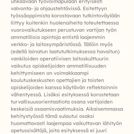
uhkaavaan työvoimapulaan erityisesti
valvonta- ja ohjaustehtävissä. Esitettyyn
työssäoppimista korostavaan tutkintoväylään
liittyy kuitenkin huolenaiheita toteutettaessa
vuorovaikutukseen perustuvan vartijan työn
ammatillisia opintoja entistä laajemmin
verkko- ja laitosympäristössä. Tällöin myös
(edellä lainatun laatututkimuksessa havaitun)
vankiloiden operatiivisen laitoskulttuurin
vaikutus opiskelijoiden ammatillisuuden
kehittymiseen on voimakkaampi
koulutuskeskusten opettajien ja toisten
opiskelijoiden kanssa käytävän reflektoinnin
vähentyessä. Lisäksi esityksessä korostetaan
turvallisuusorientaatiota osana vartijoiden
keskeisiä osaamisvaatimuksia. Aikaisemmassa
kehitystyössä tämä sulautui osaksi
huomattavasti laajempaa vaikuttavan lähityön
opetussisältöjä, joita esityksessä ei juuri