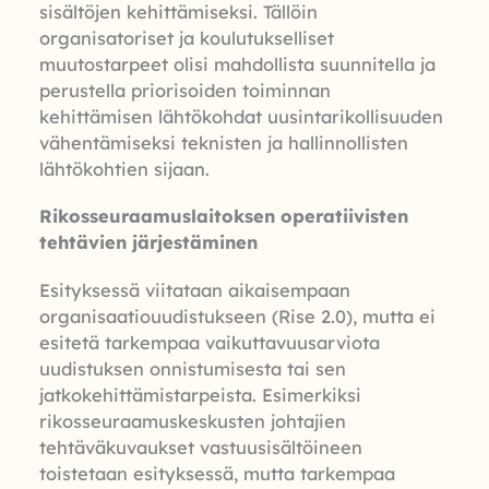
sisältöjen kehittämiseksi. Tällöin
organisatoriset ja koulutukselliset
muutostarpeet olisi mahdollista suunnitella ja
perustella priorisoiden toiminnan
kehittämisen lähtökohdat uusintarikollisuuden
vähentämiseksi teknisten ja hallinnollisten
lähtökohtien sijaan.
Rikosseuraamuslaitoksen operatiivisten
tehtävien järjestäminen
Esityksessä viitataan aikaisempaan
organisaatiouudistukseen (Rise 2.0), mutta ei
esitetä tarkempaa vaikuttavuusarviota
uudistuksen onnistumisesta tai sen
jatkokehittämistarpeista. Esimerkiksi
rikosseuraamuskeskusten johtajien
tehtäväkuvaukset vastuusisältöineen
toistetaan esityksessä, mutta tarkempaa