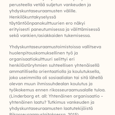
perusteella vetää suljetun vankeuden ja
yhdyskuntaseuraamusten välille.
Henkilökuntakyselyssä
täytäntöönpanokulttuurien ero näkyi
erityisesti paneutumisessa ja välittämisessä
sekä vankien/asiakkaiden tukemisessa.
Yhdyskuntaseuraamustoimistoissa vallitseva
huolenpitouskomuksellinen työ ja
organisaatiokulttuuri selittyi eri
henkilöstöryhmien suhteellisen yhtenäisellä
ammatillisella orientaatiolla ja koulutuksella,
joka useimmilla oli sosiaalialan tai sitä lähellä
olevan muun ihmissuhdealan koulutus ja
työkokemus ennen rikosseuraamusalalle tuloa.
(Linderborg et. all: Yhtenäinen organisaatio –
yhtenäinen laatu? Tutkimus vankeuden ja
yhdyskuntaseuraamusten laatutekijöistä
Rikosseuraamuslaitoksessa, 2015)