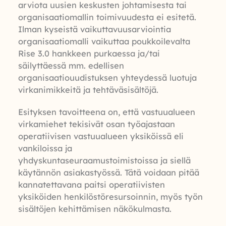
arviota uusien keskusten johtamisesta tai
organisaatiomallin toimivuudesta ei esitetä.
Ilman kyseistä vaikuttavuusarviointia
organisaatiomalli vaikuttaa poukkoilevalta
Rise 3.0 hankkeen purkaessa ja/tai
säilyttäessä mm. edellisen
organisaatiouudistuksen yhteydessä luotuja
virkanimikkeitä ja tehtäväsisältöjä.
Esityksen tavoitteena on, että vastuualueen
virkamiehet tekisivät osan työajastaan
operatiivisen vastuualueen yksiköissä eli
vankiloissa ja
yhdyskuntaseuraamustoimistoissa ja siellä
käytännön asiakastyössä. Tätä voidaan pitää
kannatettavana paitsi operatiivisten
yksiköiden henkilöstöresursoinnin, myös työn
sisältöjen kehittämisen näkökulmasta.