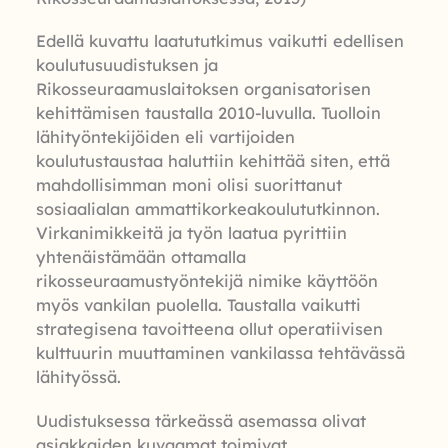
Edellä kuvattu laatututkimus vaikutti edellisen
koulutusuudistuksen ja
Rikosseuraamuslaitoksen organisatorisen
kehittämisen taustalla 2010-luvulla. Tuolloin
lähityöntekijöiden eli vartijoiden
koulutustaustaa haluttiin kehittää siten, että
mahdollisimman moni olisi suorittanut
sosiaalialan ammattikorkeakoulututkinnon.
Virkanimikkeitä ja työn laatua pyrittiin
yhtenäistämään ottamalla
rikosseuraamustyöntekijä nimike käyttöön
myös vankilan puolella. Taustalla vaikutti
strategisena tavoitteena ollut operatiivisen
kulttuurin muuttaminen vankilassa tehtävässä
lähityössä.
Uudistuksessa tärkeässä asemassa olivat
asiakkaiden kuvaamat toimivat