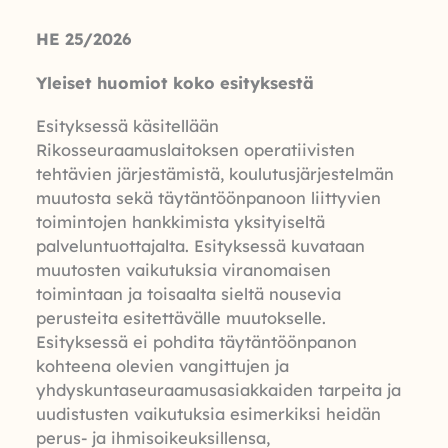
HE 25/2026
Yleiset huomiot koko esityksestä
Esityksessä käsitellään
Rikosseuraamuslaitoksen operatiivisten
tehtävien järjestämistä, koulutusjärjestelmän
muutosta sekä täytäntöönpanoon liittyvien
toimintojen hankkimista yksityiseltä
palveluntuottajalta. Esityksessä kuvataan
muutosten vaikutuksia viranomaisen
toimintaan ja toisaalta sieltä nousevia
perusteita esitettävälle muutokselle.
Esityksessä ei pohdita täytäntöönpanon
kohteena olevien vangittujen ja
yhdyskuntaseuraamusasiakkaiden tarpeita ja
uudistusten vaikutuksia esimerkiksi heidän
perus- ja ihmisoikeuksillensa,