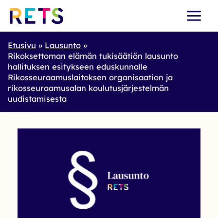
Skip
to
content
Etusivu
Lausunto
Rikoksettoman elämän tukisäätiön lausunto
hallituksen esitykseen eduskunnalle
Rikosseuraamuslaitoksen organisaation ja
rikosseuraamusalan koulutusjärjestelmän
uudistamisesta