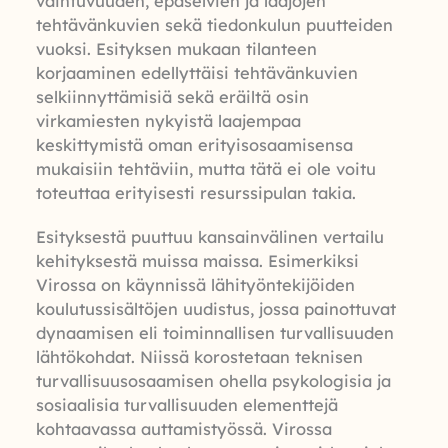
vaihtuvuuden, epäselvien ja laajojen
tehtävänkuvien sekä tiedonkulun puutteiden
vuoksi. Esityksen mukaan tilanteen
korjaaminen edellyttäisi tehtävänkuvien
selkiinnyttämisiä sekä eräiltä osin
virkamiesten nykyistä laajempaa
keskittymistä oman erityisosaamisensa
mukaisiin tehtäviin, mutta tätä ei ole voitu
toteuttaa erityisesti resurssipulan takia.
Esityksestä puuttuu kansainvälinen vertailu
kehityksestä muissa maissa. Esimerkiksi
Virossa on käynnissä lähityöntekijöiden
koulutussisältöjen uudistus, jossa painottuvat
dynaamisen eli toiminnallisen turvallisuuden
lähtökohdat. Niissä korostetaan teknisen
turvallisuusosaamisen ohella psykologisia ja
sosiaalisia turvallisuuden elementtejä
kohtaavassa auttamistyössä. Virossa