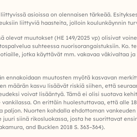
ittyvissä asioissa on olennaisen tärkeää. Esityksess
uksiin liittyviä haasteita, jolloin koulunkäynnin tur
 olevat muutokset (HE 149/2025 vp) olisivat voinee
aitospalvelua suhteessa nuorisorangaistuksiin. Ko. 
-vuotiaille, jotka käyttävät mm. vakavaa väkivaltaa
än ennakoidaan muutosten myötä kasvavan merkitt
en määrän kasvu lisäävät riskiä siihen, että seur
udeksi voivat lisääntyä. Tämä ei olisi suotava kehi
e vankilassa. On erittäin huolestuttavaa, että alle 
na paljon. Nuorten kohdalla ehdottoman vankeuden
uuri siinä rikosluokassa, josta he suorittavat en
akamura, and Bucklen 2018 S. 363–364).