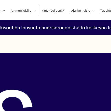
e
Ammattilaisille
Materiaalipankki
Ajankohtaista
Tapaht
kisäätiön lausunto nuorisorangaistusta koskevan 