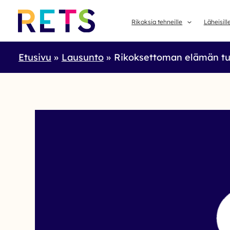
Skip
to
Rikoksia tehneille
Läheisill
content
Etusivu
Lausunto
Rikoksettoman elämän tu