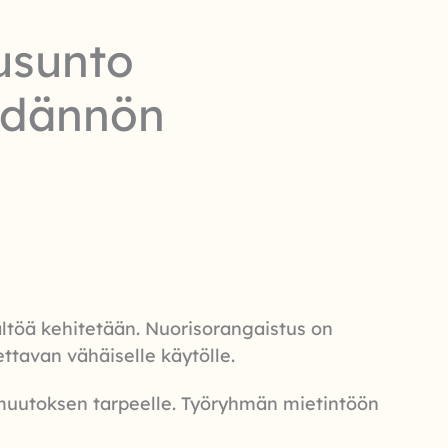
usunto
ädännön
ältöä kehitetään. Nuorisorangaistus on
ettavan vähäiselle käytölle.
akimuutoksen tarpeelle. Työryhmän mietintöön