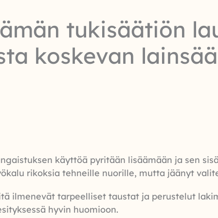
ämän tukisäätiön la
sta koskevan lainsä
rangaistuksen käyttöä pyritään lisäämään ja sen sis
ökalu rikoksia tehneille nuorille, mutta jäänyt valit
siitä ilmenevät tarpeelliset taustat ja perustelut l
esityksessä hyvin huomioon.