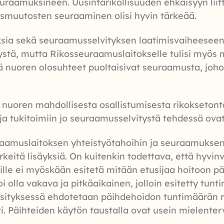
raamuksineen. Uusintarikollisuuden ehkäisyyn liit
usmuutosten seuraaminen olisi hyvin tärkeää.
sia sekä seuraamusselvityksen laatimisvaiheeseen 
ystä, mutta Rikosseuraamuslaitokselle tulisi myös 
 nuoren olosuhteet puoltaisivat seuraamusta, johon 
 nuoren mahdollisesta osallistumisesta rikokseton
 ja tukitoimiin jo seuraamusselvitystä tehdessä ov
aamuslaitoksen yhteistyötahoihin ja seuraamuksen 
keitä lisäyksiä. On kuitenkin todettava, että hyvinvo
rille ei myöskään esitetä mitään etusijaa hoitoon 
lla vakava ja pitkäaikainen, jolloin esitetty tuntim
. Esityksessä ehdotetaan päihdehoidon tuntimäärän r
 Päihteiden käytön taustalla ovat usein mielenterv