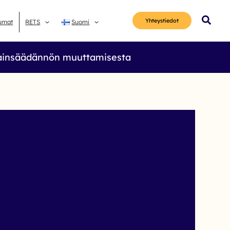
Hae
Yhteys­tiedot
umat
RETS
Suomi
lainsäädännön muuttamisesta