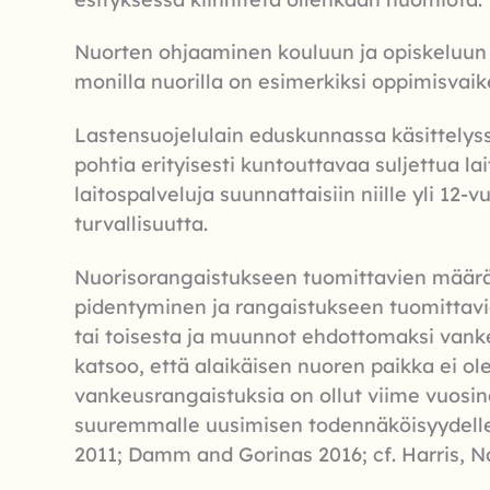
Nuorten ohjaaminen kouluun ja opiskeluun li
monilla nuorilla on esimerkiksi oppimisvaike
Lastensuojelulain eduskunnassa käsittelyssä
pohtia erityisesti kuntouttavaa suljettua l
laitospalveluja suunnattaisiin niille yli 12
turvallisuutta.
Nuorisorangaistukseen tuomittavien määr
pidentyminen ja rangaistukseen tuomittavi
tai toisesta ja muunnot ehdottomaksi vanke
katsoo, että alaikäisen nuoren paikka ei ol
vankeusrangaistuksia on ollut viime vuosi
suuremmalle uusimisen todennäköisyydelle j
2011; Damm and Gorinas 2016; cf. Harris, N