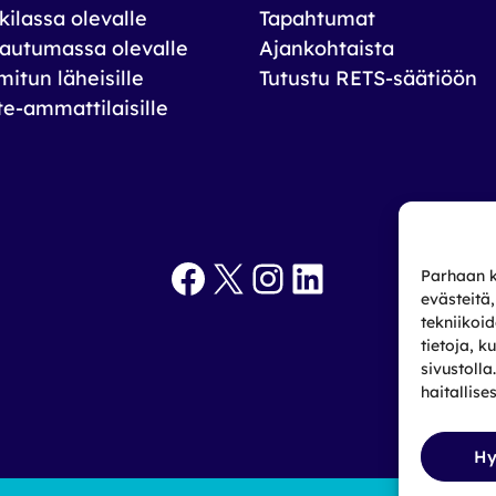
ilassa olevalle
Tapahtumat
autumassa olevalle
Ajankohtaista
itun läheisille
Tutustu RETS-säätiöön
te-ammattilaisille
Facebook
X
Instagram
LinkedIn
Parhaan k
evästeitä
tekniikoi
tietoja, k
sivustoll
haitallise
Hy