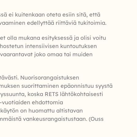
ä ei kuitenkaan oteta esiin sitä, että
vaaminen edellyttää riittäviä tukitoimia.
t olla mukana esityksessä ja olisi voitu
tehostetun intensiivisen kuntoutuksen
 ja vaarantavat joko omaa tai muiden
ävästi. Nuorisorangaistuksen
aamuksen suorittaminen epäonnistuu syystä
tyssuunta, koska RETS lähtökohtaisesti
18-vuotiaiden ehdottomia
 käytön on huomattu altistavan
simmäistä vankeusrangaistustaan. (Ouss