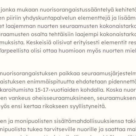
, jonka mukaan nuorisorangaistussääntelyä kehitetä
n piiriin yhdyskuntapalvelun elementtejä ja lisäämä
et laajemman nuorten seuraamusten kokonaistarkast
euraamusten osalta tehtäisiin laajempi kokonaistark
sista. Keskeisiä olisivat erityisesti elementit res
Tarpeellista olisi ottaa huomioon myös nuorten miel
 nuorisorangaistuksen paikkaa seuraamusjärjestelmä
gaistuksen enimmäispituutta ehdotetaan pidennett
oitumista 15-17-vuotiaiden kohdalla. Koska nuoriso
inen vankeus oheisseuraamuksineen, seuraamuksen
myös ensi kertaa rikokseen syyllistyneitä.
en ja monipuolisten sisältömahdollisuuksiensa taki
uolista tukea tarvitseville nuorille ja saattaa mah