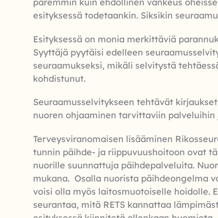
paremmin kuin ehdollinen vankeus oheisseu
esityksessä todetaankin. Siksikin seuraam
Esityksessä on monia merkittäviä parannuk
Syyttäjä pyytäisi edelleen seuraamusselvit
seuraamukseksi, mikäli selvitystä tehtäessä
kohdistunut.
Seuraamusselvitykseen tehtävät kirjaukset
nuoren ohjaaminen tarvittaviin palveluihin
Terveysviranomaisen lisääminen Rikosseur
tunnin päihde- ja riippuvuushoitoon ovat tär
nuorille suunnattuja päihdepalveluita. Nuo
mukana. Osalla nuorista päihdeongelma voi o
voisi olla myös laitosmuotoiselle hoidolle
seurantaa, mitä RETS kannattaa lämpimästi.
esityksessä kiinnitetä ollenkaan huomiota.