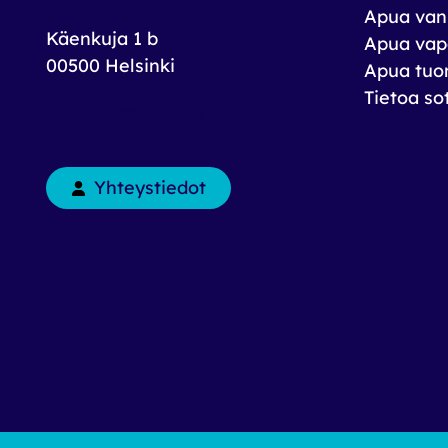
Apua vank
Käenkuja 1 b
Apua vap
00500 Helsinki
Apua tuom
Tietoa so
toimisto@rets.fi
Yhteystiedot