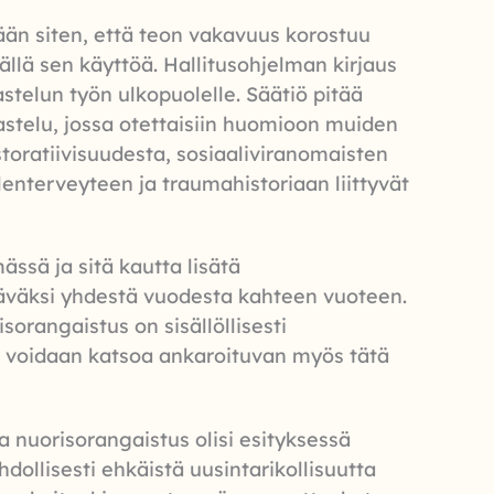
än siten, että teon vakavuus korostuu
llä sen käyttöä. Hallitusohjelman kirjaus
elun työn ulkopuolelle. Säätiö pitää
astelu, jossa otettaisiin huomioon muiden
toratiivisuudesta, sosiaaliviranomaisten
enterveyteen ja traumahistoriaan liittyvät
ssä ja sitä kautta lisätä
äväksi yhdestä vuodesta kahteen vuoteen.
rangaistus on sisällöllisesti
 voidaan katsoa ankaroituvan myös tätä
a nuorisorangaistus olisi esityksessä
dollisesti ehkäistä uusintarikollisuutta