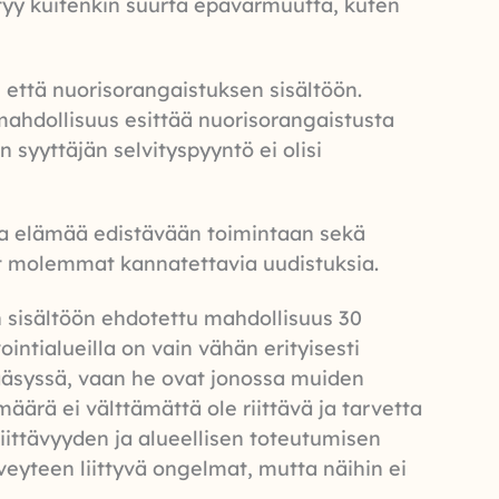
tyy kuitenkin suurta epävarmuutta, kuten
että nuorisorangaistuksen sisältöön.
mahdollisuus esittää nuorisorangaistusta
syyttäjän selvityspyyntö ei olisi
ta elämää edistävään toimintaan sekä
at molemmat kannatettavia uudistuksia.
sisältöön ehdotettu mahdollisuus 30
intialueilla on vain vähän erityisesti
pääsyssä, vaan he ovat jonossa muiden
äärä ei välttämättä ole riittävä ja tarvetta
iittävyyden ja alueellisen toteutumisen
eyteen liittyvä ongelmat, mutta näihin ei