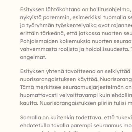
Esityksen lähtökohtana on hallitusohjelma
nykyistä paremmin, esimerkiksi tuomalla se
ja työryhmän työskentelyaika ovat rajanne
erittäin tärkeänä, että jatkossa nuorten s
Pohjoismaiden kokemuksia nuorten seuraamuk
vahvemmasta roolista ja hoidollisuudesta. 
ongelmat.
Esityksen yhtenä tavoitteena on selkiyttää
nuorisorangaistuksen käyttöä. Nuorisoran
Tämä merkitsee seuraamusjärjestelmän ankar
huomattavasti velvoittavampi kuin ehdoll
kautta. Nuorisorangaistuksen piiriin tulisi 
Samalla on kuitenkin todettava, että tukevi
ehdotetulla tavalla parempi seuraamus monip