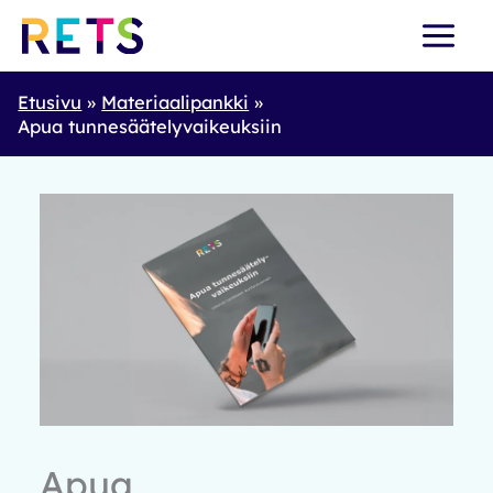
Skip
to
content
Etusivu
Materiaalipankki
Apua tunnesäätelyvaikeuksiin
Apua