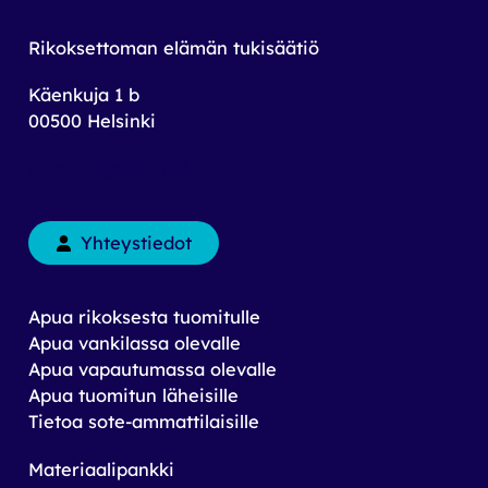
Rikoksettoman elämän tukisäätiö
Käenkuja 1 b
00500 Helsinki
toimisto@rets.fi
Yhteystiedot
Apua rikoksesta tuomitulle
Apua vankilassa olevalle
Apua vapautumassa olevalle
Apua tuomitun läheisille
Tietoa sote-ammattilaisille
Materiaalipankki