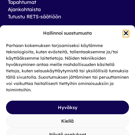
Tapahtumat
Ajankohtaista
Tutustu RETS-säätiöön
Tilaa uutiskirjeemme
Hallinnoi suostumusta
Saat tiedon tulevista tapahtumista sekä
Parhaan kokemuksen tarjoamiseksi käytämme
toiminnastamme rikos­taustaisten ja heidän
teknologioita, kuten evästeitä, tallentaaksemme ja/tai
läheistensä aseman parantamiseksi.
käyttääksemme laitetietoja. Näiden tekniikoiden
hyväksyminen antaa meille mahdollisuuden käsitellä
tietoja, kuten selauskäyttäytymistä tai yksilöllisiä tunnuksia
Tilaa
tällä sivustolla. Suostumuksen jättäminen tai peruuttaminen
Facebook
X
Instagram
LinkedIn
voi vaikuttaa haitallisesti tiettyihin ominaisuuksiin ja
toimintoihin.
Hyväksy
Kiellä
Näytä asetukset