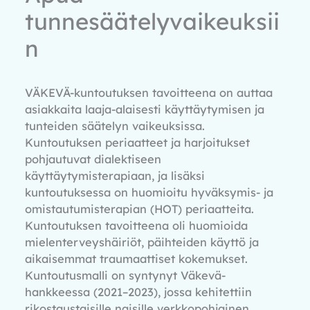
tunnesäätelyvaikeuksii
n
VÄKEVÄ-kuntoutuksen tavoitteena on auttaa
asiakkaita laaja-alaisesti käyttäytymisen ja
tunteiden säätelyn vaikeuksissa.
Kuntoutuksen periaatteet ja harjoitukset
pohjautuvat dialektiseen
käyttäytymisterapiaan, ja lisäksi
kuntoutuksessa on huomioitu hyväksymis- ja
omistautumisterapian (HOT) periaatteita.
Kuntoutuksen tavoitteena oli huomioida
mielenterveyshäiriöt, päihteiden käyttö ja
aikaisemmat traumaattiset kokemukset.
Kuntoutusmalli on syntynyt Väkevä-
hankkeessa (2021–2023), jossa kehitettiin
rikostaustaisille naisille verkkopohjainen