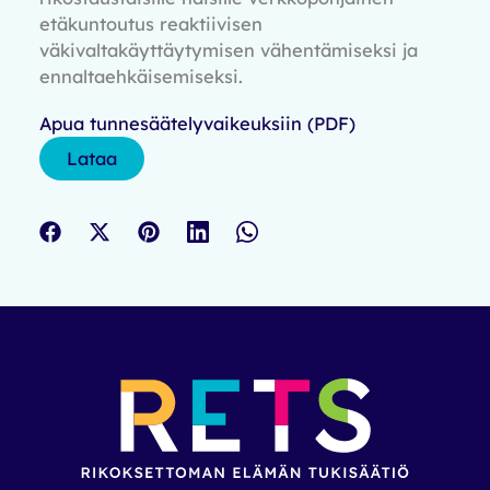
etäkuntoutus reaktiivisen
väkivaltakäyttäytymisen vähentämiseksi ja
ennaltaehkäisemiseksi.
Apua tunnesäätelyvaikeuksiin (PDF)
Lataa