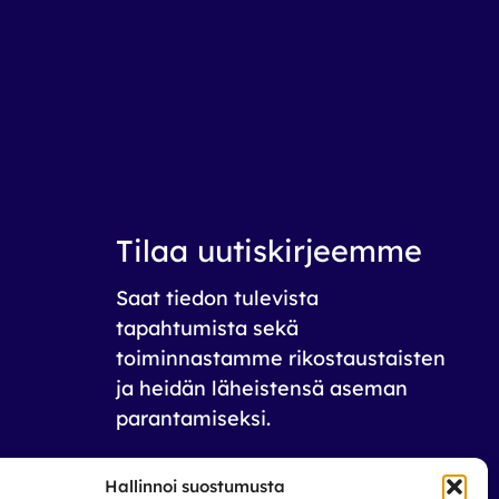
Tilaa uutiskirjeemme
Saat tiedon tulevista
tapahtumista sekä
toiminnastamme rikos­taustaisten
ja heidän läheistensä aseman
parantamiseksi.
Tilaa
Hallinnoi suostumusta