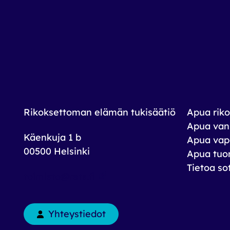
Rikoksettoman elämän tukisäätiö
Apua riko
Apua vank
Käenkuja 1 b
Apua vap
00500 Helsinki
Apua tuom
Tietoa so
toimisto@rets.fi
Yhteystiedot