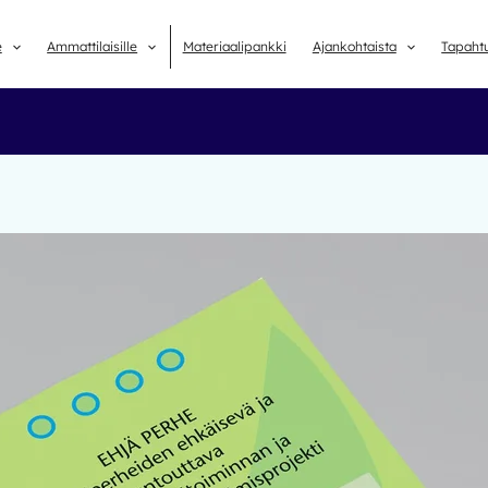
e
Ammattilaisille
Materiaalipankki
Ajankohtaista
Tapaht