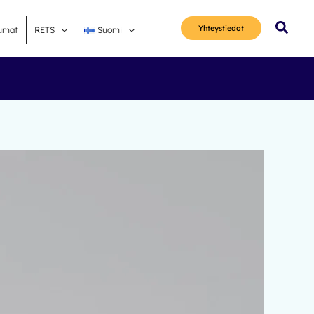
Hae
Yhteys­tiedot
umat
RETS
Suomi