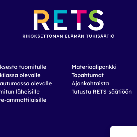
ksesta tuomitulle
Materiaalipankki
ilassa olevalle
Tapahtumat
autumassa olevalle
Ajankohtaista
itun läheisille
Tutustu RETS-säätiöön
te-ammattilaisille