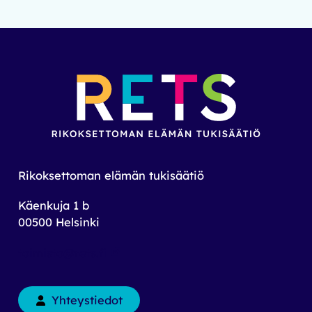
Rikoksettoman elämän tukisäätiö
Käenkuja 1 b
00500 Helsinki
toimisto@rets.fi
Yhteystiedot