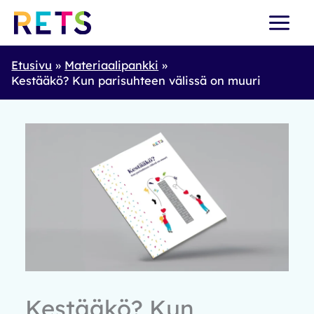
Skip
to
content
Etusivu
Materiaalipankki
Kestääkö? Kun parisuhteen välissä on muuri
Kestääkö? Kun