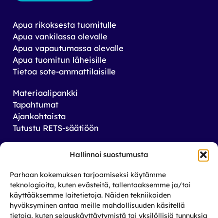
Apua rikoksesta tuomitulle
Apua vankilassa olevalle
Apua vapautumassa olevalle
Apua tuomitun läheisille
Tietoa sote-ammattilaisille
Materiaalipankki
Tapahtumat
Ajankohtaista
Tutustu RETS-säätiöön
Tilaa uutiskirjeemme
Hallinnoi suostumusta
Saat tiedon tulevista tapahtumista sekä
Parhaan kokemuksen tarjoamiseksi käytämme
toiminnastamme rikos­taustaisten ja heidän
teknologioita, kuten evästeitä, tallentaaksemme ja/tai
läheistensä aseman parantamiseksi.
käyttääksemme laitetietoja. Näiden tekniikoiden
hyväksyminen antaa meille mahdollisuuden käsitellä
tietoja, kuten selauskäyttäytymistä tai yksilöllisiä tunnuksia