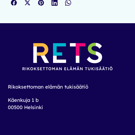
Rikoksettoman elämän tukisäätiö
Käenkuja 1 b
00500 Helsinki
toimisto@rets.fi