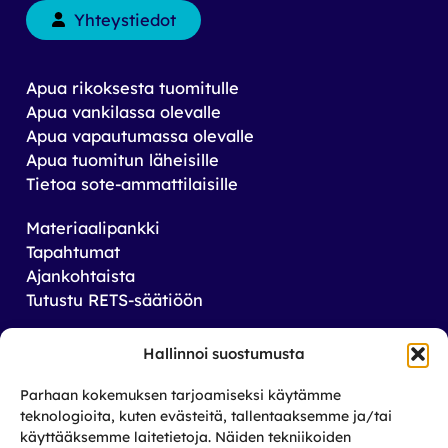
Yhteystiedot
Apua rikoksesta tuomitulle
Apua vankilassa olevalle
Apua vapautumassa olevalle
Apua tuomitun läheisille
Tietoa sote-ammattilaisille
Materiaalipankki
Tapahtumat
Ajankohtaista
Tutustu RETS-säätiöön
Tilaa uutiskirjeemme
Hallinnoi suostumusta
Saat tiedon tulevista tapahtumista sekä
Parhaan kokemuksen tarjoamiseksi käytämme
toiminnastamme rikos­taustaisten ja heidän
teknologioita, kuten evästeitä, tallentaaksemme ja/tai
läheistensä aseman parantamiseksi.
käyttääksemme laitetietoja. Näiden tekniikoiden