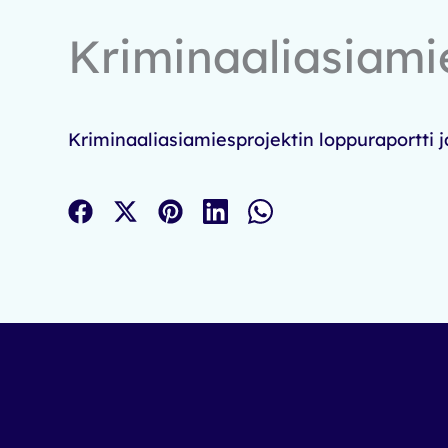
Kriminaali­asiami
Kriminaaliasiamiesprojektin loppuraportti j