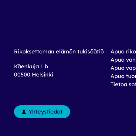
Rikoksettoman elämän tukisäätiö
Apua riko
Apua vank
Käenkuja 1 b
Apua vap
00500 Helsinki
Apua tuom
Tietoa so
toimisto@rets.fi
Yhteystiedot