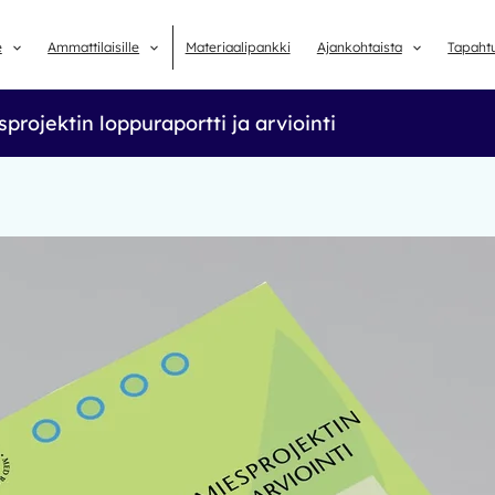
e
Ammattilaisille
Materiaalipankki
Ajankohtaista
Tapaht
projektin loppuraportti ja arviointi