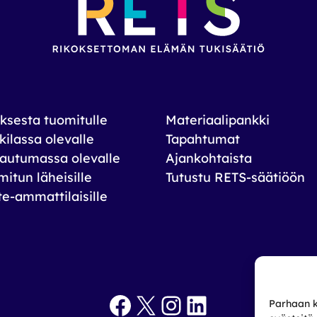
ksesta tuomitulle
Materiaalipankki
ilassa olevalle
Tapahtumat
autumassa olevalle
Ajankohtaista
itun läheisille
Tutustu RETS-säätiöön
te-ammattilaisille
Facebook
X
Instagram
LinkedIn
Parhaan k