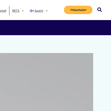
Hae
Yhteys­tiedot
umat
RETS
Suomi