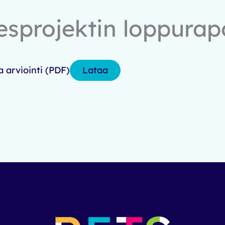
esprojektin loppurapor
Lataa
a arviointi (PDF)