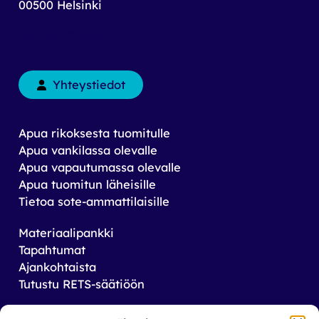
00500 Helsinki
toimisto@rets.fi
Yhteystiedot
Apua rikoksesta tuomitulle
Apua vankilassa olevalle
Apua vapautumassa olevalle
Apua tuomitun läheisille
Tietoa sote-ammattilaisille
Materiaalipankki
Tapahtumat
Ajankohtaista
Tutustu RETS-säätiöön