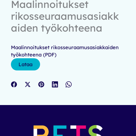
Maalinnoitukset
rikosseuraamusasiakk
aiden työkohteena
Maalinnoitukset rikosseuraamusasiakkaiden
työkohteena (PDF)
Lataa