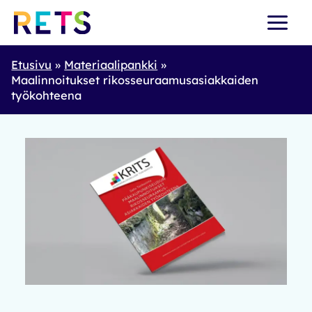
Skip
to
content
Etusivu
Materiaalipankki
Maalinnoitukset rikosseuraamusasiakkaiden
työkohteena