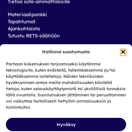
Tietoa sote-ammattilaisille
Materiaalipankki
Tapahtumat
Ajankohtaista
Tutustu RETS-säätiöön
Tilaa uutiskirjeemme
Hallinnoi suostumusta
Saat tiedon tulevista tapahtumista sekä
Parhaan kokemuksen tarjoamiseksi käytämme
toiminnastamme rikos­taustaisten ja heidän
teknologioita, kuten evästeitä, tallentaaksemme ja/tai
läheistensä aseman parantamiseksi.
käyttääksemme laitetietoja. Näiden tekniikoiden
hyväksyminen antaa meille mahdollisuuden käsitellä
tietoja, kuten selauskäyttäytymistä tai yksilöllisiä tunnuksia
Tilaa
tällä sivustolla. Suostumuksen jättäminen tai peruuttaminen
Facebook
X
Instagram
LinkedIn
voi vaikuttaa haitallisesti tiettyihin ominaisuuksiin ja
toimintoihin.
Hyväksy