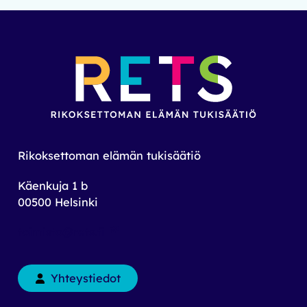
Rikoksettoman elämän tukisäätiö
Käenkuja 1 b
00500 Helsinki
toimisto@rets.fi
Yhteystiedot