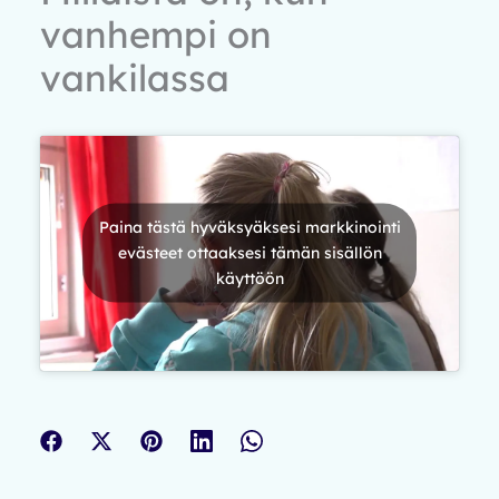
vanhempi on
vankilassa
Paina tästä hyväksyäksesi markkinointi
evästeet ottaaksesi tämän sisällön
käyttöön