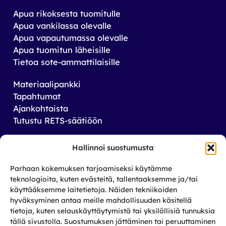
Apua rikoksesta tuomitulle
Apua vankilassa olevalle
Apua vapautumassa olevalle
Apua tuomitun läheisille
Tietoa sote-ammattilaisille
Materiaalipankki
Tapahtumat
Ajankohtaista
Tutustu RETS-säätiöön
Tilaa uutiskirjeemme
Hallinnoi suostumusta
Saat tiedon tulevista tapahtumista sekä
Parhaan kokemuksen tarjoamiseksi käytämme
toiminnastamme rikos­taustaisten ja heidän
teknologioita, kuten evästeitä, tallentaaksemme ja/tai
läheistensä aseman parantamiseksi.
käyttääksemme laitetietoja. Näiden tekniikoiden
hyväksyminen antaa meille mahdollisuuden käsitellä
tietoja, kuten selauskäyttäytymistä tai yksilöllisiä tunnuksia
Tilaa
tällä sivustolla. Suostumuksen jättäminen tai peruuttaminen