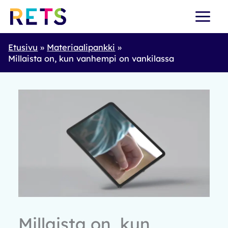
Skip
to
content
Etusivu
Materiaalipankki
Millaista on, kun vanhempi on vankilassa
Millaista on, kun