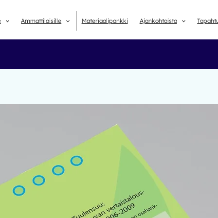
e
Ammattilaisille
Materiaalipankki
Ajankohtaista
Tapaht