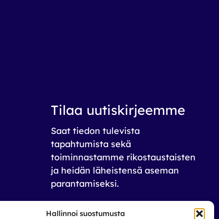
Tilaa uutiskirjeemme
Saat tiedon tulevista
tapahtumista sekä
toiminnastamme rikos­taustaisten
ja heidän läheistensä aseman
parantamiseksi.
Tilaa
Hallinnoi suostumusta