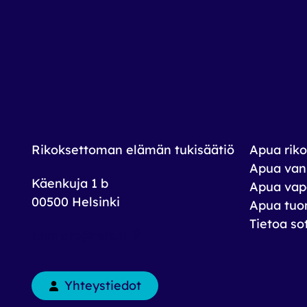
Rikoksettoman elämän tukisäätiö
Apua riko
Apua vank
Käenkuja 1 b
Apua vap
00500 Helsinki
Apua tuom
Tietoa so
toimisto@rets.fi
Yhteystiedot