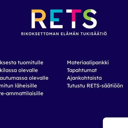
ksesta tuomitulle
Materiaalipankki
ilassa olevalle
Tapahtumat
autumassa olevalle
Ajankohtaista
itun läheisille
Tutustu RETS-säätiöön
te-ammattilaisille