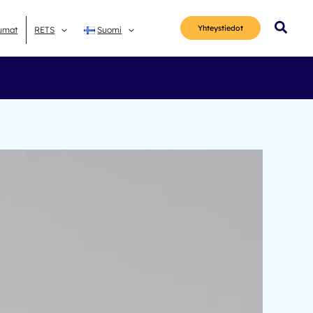
Hae
Yhteys­tiedot
umat
RETS
Suomi