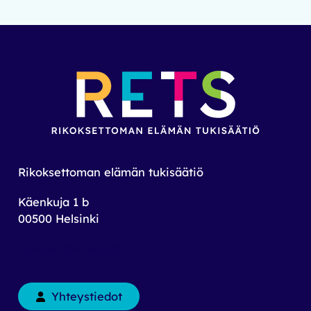
Rikoksettoman elämän tukisäätiö
Käenkuja 1 b
00500 Helsinki
toimisto@rets.fi
Yhteystiedot