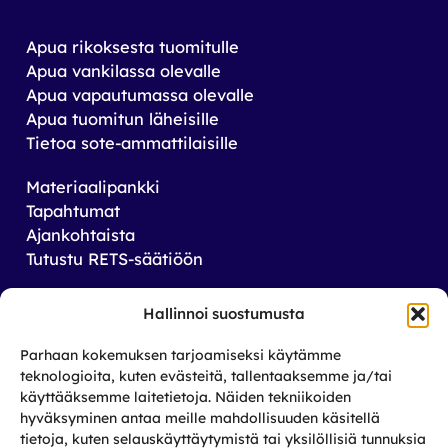
Apua rikoksesta tuomitulle
Apua vankilassa olevalle
Apua vapautumassa olevalle
Apua tuomitun läheisille
Tietoa sote-ammattilaisille
Materiaalipankki
Tapahtumat
Ajankohtaista
Tutustu RETS-säätiöön
Tilaa uutiskirjeemme
Hallinnoi suostumusta
Saat tiedon tulevista tapahtumista sekä
Parhaan kokemuksen tarjoamiseksi käytämme
toiminnastamme rikos­taustaisten ja heidän
teknologioita, kuten evästeitä, tallentaaksemme ja/tai
läheistensä aseman parantamiseksi.
käyttääksemme laitetietoja. Näiden tekniikoiden
hyväksyminen antaa meille mahdollisuuden käsitellä
tietoja, kuten selauskäyttäytymistä tai yksilöllisiä tunnuksia
Tilaa