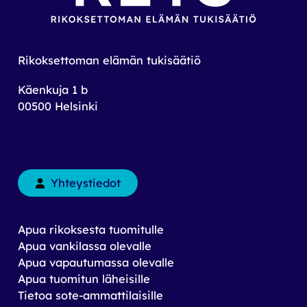
Rikoksettoman elämän tukisäätiö
Käenkuja 1 b
00500 Helsinki
toimisto@rets.fi
Yhteystiedot
Apua rikoksesta tuomitulle
Apua vankilassa olevalle
Apua vapautumassa olevalle
Apua tuomitun läheisille
Tietoa sote-ammattilaisille