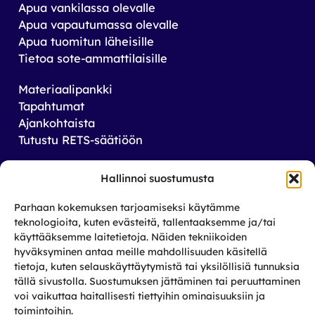
Apua vankilassa olevalle
Apua vapautumassa olevalle
Apua tuomitun läheisille
Tietoa sote-ammattilaisille
Materiaalipankki
Tapahtumat
Ajankohtaista
Tutustu RETS-säätiöön
Tilaa uutiskirjeemme
Hallinnoi suostumusta
Saat tiedon tulevista tapahtumista sekä
Parhaan kokemuksen tarjoamiseksi käytämme
toiminnastamme rikos­taustaisten ja heidän
teknologioita, kuten evästeitä, tallentaaksemme ja/tai
läheistensä aseman parantamiseksi.
käyttääksemme laitetietoja. Näiden tekniikoiden
hyväksyminen antaa meille mahdollisuuden käsitellä
tietoja, kuten selauskäyttäytymistä tai yksilöllisiä tunnuksia
Tilaa
tällä sivustolla. Suostumuksen jättäminen tai peruuttaminen
Facebook
X
Instagram
LinkedIn
voi vaikuttaa haitallisesti tiettyihin ominaisuuksiin ja
toimintoihin.