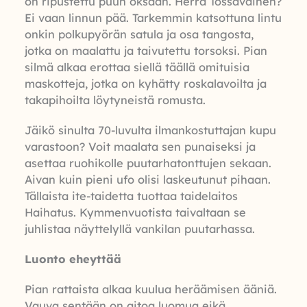
on ripustettu puun oksaan. Herra Tossavainen?
Ei vaan linnun pää. Tarkemmin katsottuna lintu
onkin polkupyörän satula ja osa tangosta,
jotka on maalattu ja taivutettu torsoksi. Pian
silmä alkaa erottaa siellä täällä omituisia
maskotteja, jotka on kyhätty roskalavoilta ja
takapihoilta löytyneistä romusta.
Jäikö sinulta 70-luvulta ilmankostuttajan kupu
varastoon? Voit maalata sen punaiseksi ja
asettaa ruohikolle puutarhatonttujen sekaan.
Aivan kuin pieni ufo olisi laskeutunut pihaan.
Tällaista ite-taidetta tuottaa taidelaitos
Haihatus. Kymmenvuotista taivaltaan se
juhlistaa näyttelyllä vankilan puutarhassa.
Luonto eheyttää
Pian rattaista alkaa kuulua heräämisen ääniä.
Vauva sentään on aitoa luomua eikä