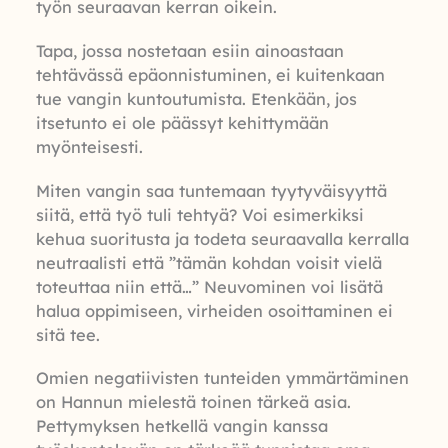
työn seuraavan kerran oikein.
Tapa, jossa nostetaan esiin ainoastaan
tehtävässä epäonnistuminen, ei kuitenkaan
tue vangin kuntoutumista. Etenkään, jos
itsetunto ei ole päässyt kehittymään
myönteisesti.
Miten vangin saa tuntemaan tyytyväisyyttä
siitä, että työ tuli tehtyä? Voi esimerkiksi
kehua suoritusta ja todeta seuraavalla kerralla
neutraalisti että ”tämän kohdan voisit vielä
toteuttaa niin että…” Neuvominen voi lisätä
halua oppimiseen, virheiden osoittaminen ei
sitä tee.
Omien negatiivisten tunteiden ymmärtäminen
on Hannun mielestä toinen tärkeä asia.
Pettymyksen hetkellä vangin kanssa