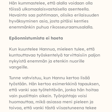
Hän kummastelee, että alalla voidaan olla
töissä ulkomaalaisvastaisella asenteella.
Havainto saa pohtimaan, olisiko erilaisuuden
hyväksyminen asia, josta pitäisi kenties
enemmänkin puhua rikosseuraamusalalla.
Epäonnistumista ei haeta
Kun kuuntelee Hannua, mieleen tulee, että
kuntouttavaa työskentelyä tarvittaisiin paljon
nykyistä enemmän ja etenkin nuorille
vangeille.
Tunne vahvistuu, kun Hannu kertoo lisää
työstään. Hän kertoo esimerkkinä tapauksen,
että vanki saa työtehtävän, jonka hän hoitaa
vain puolittain oikein. Työnjohtaja voisi
huomauttaa, mikä asiassa meni pieleen ja
toivoa, että vanki tästä viisastuneena tekee