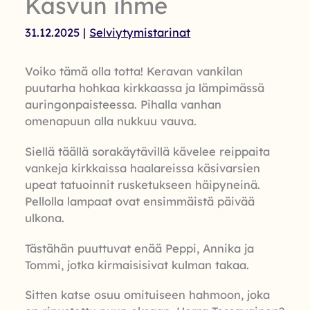
Kasvun ihme
31.12.2025
|
Selviytymistarinat
Voiko tämä olla totta! Keravan vankilan
puutarha hohkaa kirkkaassa ja lämpimässä
auringonpaisteessa. Pihalla vanhan
omenapuun alla nukkuu vauva.
Siellä täällä sorakäytävillä kävelee reippaita
vankeja kirkkaissa haalareissa käsivarsien
upeat tatuoinnit rusketukseen häipyneinä.
Pellolla lampaat ovat ensimmäistä päivää
ulkona.
Tästähän puuttuvat enää Peppi, Annika ja
Tommi, jotka kirmaisisivat kulman takaa.
Sitten katse osuu omituiseen hahmoon, joka