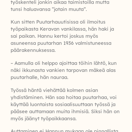
työskenteli jonkin aikaa taimistoilla mutta
tunsi haluavansa ”jotain muuta”.
Kun sitten Puutarhauutisissa oli ilmoitus
työpaikasta Keravan vankilassa, hän haki ja
sai paikan. Hannu kertoi joskus myös
asuneensa puutarhan 1936 valmistuneessa
päärakennuksessa.
– Aamulla oli helppo ajoittaa töihin lähtö, kun
näki ikkunasta vankien tarpovan mäkeä alas
puutarhalle, hän nauraa.
Työssä häntä viehättää kolmen asian
yhdistäminen. Hän saa hoitaa puutarhaa, voi
käyttää luontaista sosiaalisuuttaan työssä ja
pääsee auttamaan muita ihmisiä. Siksi hän on
myös jäänyt työpaikkaansa.
Auttaminen ei Hannun mukaan ole pinnallista