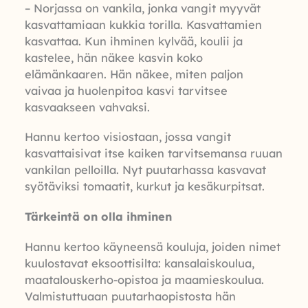
– Norjassa on vankila, jonka vangit myyvät
kasvattamiaan kukkia torilla. Kasvattamien
kasvattaa. Kun ihminen kylvää, koulii ja
kastelee, hän näkee kasvin koko
elämänkaaren. Hän näkee, miten paljon
vaivaa ja huolenpitoa kasvi tarvitsee
kasvaakseen vahvaksi.
Hannu kertoo visiostaan, jossa vangit
kasvattaisivat itse kaiken tarvitsemansa ruuan
vankilan pelloilla. Nyt puutarhassa kasvavat
syötäviksi tomaatit, kurkut ja kesäkurpitsat.
Tärkeintä on olla ihminen
Hannu kertoo käyneensä kouluja, joiden nimet
kuulostavat eksoottisilta: kansalaiskoulua,
maatalouskerho-opistoa ja maamieskoulua.
Valmistuttuaan puutarhaopistosta hän