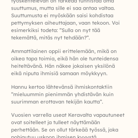
työskentelevän on tärkeää tunnistaa oma
suuttumus, mutta sille ei saa antaa valtaa.
Suuttumusta ei myöskään saisi kohdistaa
pettymyksen aiheuttajaan, vaan tekoon. Voi
esimerkiksi todeta: ”Sulla on nyt tää
tekemättä, mitäs nyt tehdään?”.
Ammattilainen oppii erittelemään, mikä on
oikea tapa toimia, eikä hän ole tunteidensa
heiteltävänä. Hän näkee jokaisen yksilönä
eikä niputa ihmisiä samaan möykkyyn.
Hannu kertoo lähtevänsä ihmiskontaktiin
”mieluummin pienimmän yhdistävän kuin
suurimman erottavan tekijän kautta”.
Vuosien varrella useat Keravalta vapautuneet
ovat soitelleet ja tulleet näyttämään
perhettään. Se on ollut tärkeää työssä, joka
pohjautuu uskoon ihmisen kyvystä