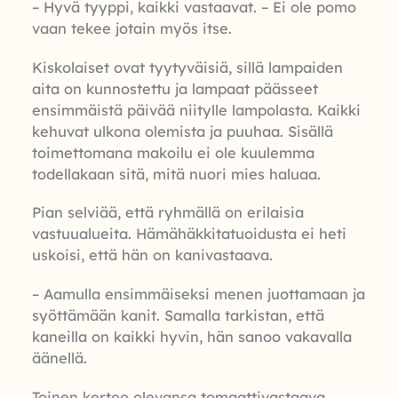
– Hyvä tyyppi, kaikki vastaavat. – Ei ole pomo
vaan tekee jotain myös itse.
Kiskolaiset ovat tyytyväisiä, sillä lampaiden
aita on kunnostettu ja lampaat päässeet
ensimmäistä päivää niitylle lampolasta. Kaikki
kehuvat ulkona olemista ja puuhaa. Sisällä
toimettomana makoilu ei ole kuulemma
todellakaan sitä, mitä nuori mies haluaa.
Pian selviää, että ryhmällä on erilaisia
vastuualueita. Hämähäkkitatuoidusta ei heti
uskoisi, että hän on kanivastaava.
– Aamulla ensimmäiseksi menen juottamaan ja
syöttämään kanit. Samalla tarkistan, että
kaneilla on kaikki hyvin, hän sanoo vakavalla
äänellä.
Toinen kertoo olevansa tomaattivastaava.