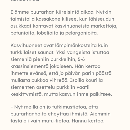
Elämme puutarhan kiireisintä aikaa. Nytkin
taimistolla kassakone kilisee, kun lähiseudun
asukkaat kantavat kasvihuoneista markettoja,
petunioita, lobelioita ja pelargonioita.
Kasvihuoneet ovat lämpimänkosteita kuin
turkkilaiset saunat. Yksi vangeista istuttaa
siemeniä pieniin purkkeihin, 5-6
krassinsiementä jokaiseen. Hän kertoo
ihmettelevänsä, että jo päivän parin päästä
mullasta pukkaa vihreää. Isoilla kourilla
siementen asettelu purkkiin vaatii
keskittymistä, mutta kasvun ihme palkitsee.
– Nyt meillä on jo tutkimustietoa, että
puutarhanhoito eheyttää ihmistä. Aiemmin
tästä oli vain mutu-tietoa, Hannu kertoo.