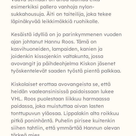
esimerkiksi pallero vanhoja nylon-
sukkahousuja. Äiti on taiteilija, joka tekee
läpinäkyvää leikkimökkiä ruohikolle.
Kesäistä idylliä on jo parinkymmenen vuoden
ajan johtanut Hannu Roos. Tämä on
kasvihuoneiden, lampaiden, kanien ja
joidenkin kissojenkin valtakunta, jossa
avovangit ja päihdeohjelma Kiskon jäsenet
työskentelevät saaden työstä pientä palkkaa.
Kiskolaiset erottaa avovangeista se, että
heidän vaaleansinisissä paidoissaan lukee
VHL. Roos puolestaan liikkuu harmaassa
paidassa, joka muistuttaa aivan lasten
tonttupuvun yläosaa. Lippalakin alta roikkuu
pitkä poninhäntä. Puhelin pirisee kuitenkin
siihen tahtiin, että ymmärtää Hannun olevan
tärkeä mies.