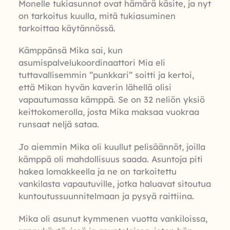
Monelle tukiasunnot ovat hämärä käsite, ja nyt
on tarkoitus kuulla, mitä tukiasuminen
tarkoittaa käytännössä.
Kämppänsä Mika sai, kun
asumispalvelukoordinaattori Mia eli
tuttavallisemmin ”punkkari” soitti ja kertoi,
että Mikan hyvän kaverin lähellä olisi
vapautumassa kämppä. Se on 32 neliön yksiö
keittokomerolla, josta Mika maksaa vuokraa
runsaat neljä sataa.
Jo aiemmin Mika oli kuullut pelisäännöt, joilla
kämppä oli mahdollisuus saada. Asuntoja piti
hakea lomakkeella ja ne on tarkoitettu
vankilasta vapautuville, jotka haluavat sitoutua
kuntoutussuunnitelmaan ja pysyä raittiina.
Mika oli asunut kymmenen vuotta vankiloissa,