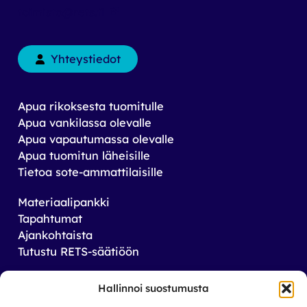
toimisto@rets.fi
Yhteystiedot
Apua rikoksesta tuomitulle
Apua vankilassa olevalle
Apua vapautumassa olevalle
Apua tuomitun läheisille
Tietoa sote-ammattilaisille
Materiaalipankki
Tapahtumat
Ajankohtaista
Tutustu RETS-säätiöön
Tilaa uutiskirjeemme
Hallinnoi suostumusta