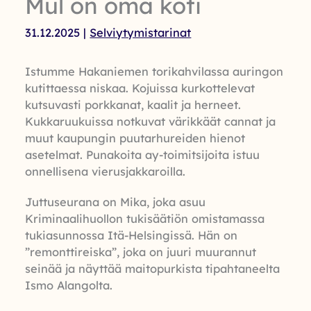
Mul on oma koti
31.12.2025
|
Selviytymistarinat
Istumme Hakaniemen torikahvilassa auringon
kutittaessa niskaa. Kojuissa kurkottelevat
kutsuvasti porkkanat, kaalit ja herneet.
Kukkaruukuissa notkuvat värikkäät cannat ja
muut kaupungin puutarhureiden hienot
asetelmat. Punakoita ay-toimitsijoita istuu
onnellisena vierusjakkaroilla.
Juttuseurana on Mika, joka asuu
Kriminaalihuollon tukisäätiön omistamassa
tukiasunnossa Itä-Helsingissä. Hän on
”remonttireiska”, joka on juuri muurannut
seinää ja näyttää maitopurkista tipahtaneelta
Ismo Alangolta.