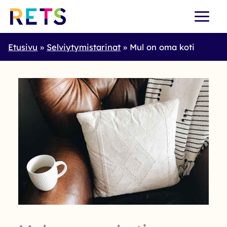
Skip
to
content
Etusivu
Selviytymistarinat
Mul on oma koti