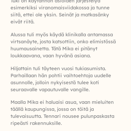
Tuki on käytännön asioiden järjestelyä
esimerkiksi viranomaisviidakossa ja tunne
siitä, ettei ole yksin. Seinät ja matkasänky
eivät riitä.
Alussa tuli myös käydä klinikalla antamassa
virtsanäyte, josta katsottiin, onko elimistössä
huumausainetta. Tätä Mika ei pitänyt
loukkaavana, vaan hyvänä asiana.
Hiljattain tuli täyteen vuosi tukiasumista.
Parhaillaan hän pohtii vaihtoehtoja uudelle
asunnolle, jolloin nykyisestä tulee koti
seuraavalle vapautuvalle vangille.
Maalla Mika ei haluaisi asua, vaan mieluiten
täällä kaupungissa, jossa on töitä ja
tulevaisuutta. Tennari nousee pulunpaskasta
ripeästi rakennuksille.