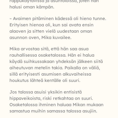
rappukäytävissä ja asuntoloissa, joten hän
halusi oman kämpän.
– Avaimen pitäminen kädessä oli hieno tunne.
Erityisen hienoa oli, kun sai avata ensin
alaoven ja sitten vielä uudestaan oman
asunnon oven, Mika kuvailee.
Mika arvostaa sitä, että hän saa asua
rauhallisessa osaketalossa. Hän ei halua
käydä suihkussakaan yhdeksän jälkeen siitä
aiheutuvan metelin takia. Paikalla on väliä,
sillä erityisesti asumisen alkuvaiheissa
houkutus lähteä kentälle oli suuri.
Jos talossa asuisi yksikin entisistä
hippaveikoista, riski retkahtaa on suuri.
Osaketalossa ihminen haluaa Mikan mukaan
samastua muihin samassa talossa asujiin.