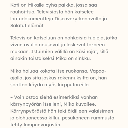
Koti on Mikalle pyhä paikka, jossa saa
rauhoittua. Televisiosta hän katselee
laatudokumentteja Discovery-kanavalta ja
Salatut elämät.
Television katseluun on nahkaisia tuoleja, jotka
vivun avulla nousevat ja laskevat tarpeen
mukaan. Istuimien välillä on käsinojat, sillä
ainakin toistaiseksi Mika on sinkku.
Mika haluaa kokata itse ruokansa. Vapaa-
ajalla, jos sitä joskus rakennuksilta on, hän
saattaa käydä myös kirpputoreilla.
– Voin ostaa sieltä esimerkiksi vanhan
kärrynpyörän itselleni, Mika kuvailee.
Kärrynpyörästä hän teki äidilleen valaisimen
ja olohuoneessa killuu pesukoneen rummusta
tehty lampunvarjostin.