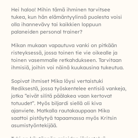
Hei haloo! Mihin tämä ihminen tarvitsee
tukea, kun hän elämäntyylinsä puolesta voisi
olla ihannevävy tai kaikkien loppuun
palaneiden personal trainer?
Mikan mukaan vapautuva vanki on pitkään
risteyksessä, jossa toinen tie vie oikealle ja
toinen vasemmalle retkahdukseen. Tarvitaan
ihmisiä, joihin voi näinä kuukausina tukeutua.
Sopivat ihmiset Mika löysi vertaistuki
Rediksestä, jossa työskentelee entisiä vankeja,
jotka ”eivät silitä päälakea vaan kertovat
totuudet”. Myös biljardi siellä oli kiva
ajanviete. Matkalla rautakauppaan Mika
saattoi pistäytyä tapaamassa myös Kritsin
asumistyöntekijää.