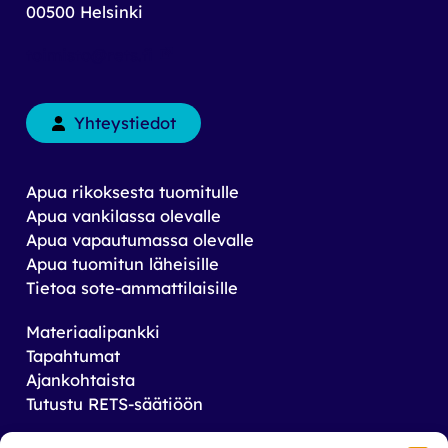
00500 Helsinki
toimisto@rets.fi
Yhteystiedot
Apua rikoksesta tuomitulle
Apua vankilassa olevalle
Apua vapautumassa olevalle
Apua tuomitun läheisille
Tietoa sote-ammattilaisille
Materiaalipankki
Tapahtumat
Ajankohtaista
Tutustu RETS-säätiöön