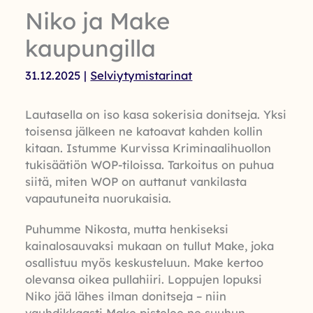
Niko ja Make
kaupungilla
31.12.2025
|
Selviytymistarinat
Lautasella on iso kasa sokerisia donitseja. Yksi
toisensa jälkeen ne katoavat kahden kollin
kitaan. Istumme Kurvissa Kriminaalihuollon
tukisäätiön WOP-tiloissa. Tarkoitus on puhua
siitä, miten WOP on auttanut vankilasta
vapautuneita nuorukaisia.
Puhumme Nikosta, mutta henkiseksi
kainalosauvaksi mukaan on tullut Make, joka
osallistuu myös keskusteluun. Make kertoo
olevansa oikea pullahiiri. Loppujen lopuksi
Niko jää lähes ilman donitseja – niin