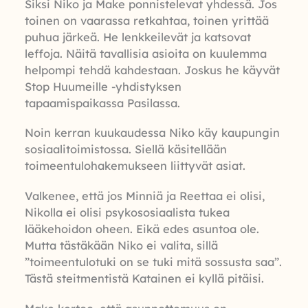
Siksi Niko ja Make ponnistelevat yhdessä. Jos
toinen on vaarassa retkahtaa, toinen yrittää
puhua järkeä. He lenkkeilevät ja katsovat
leffoja. Näitä tavallisia asioita on kuulemma
helpompi tehdä kahdestaan. Joskus he käyvät
Stop Huumeille -yhdistyksen
tapaamispaikassa Pasilassa.
Noin kerran kuukaudessa Niko käy kaupungin
sosiaalitoimistossa. Siellä käsitellään
toimeentulohakemukseen liittyvät asiat.
Valkenee, että jos Minniä ja Reettaa ei olisi,
Nikolla ei olisi psykososiaalista tukea
lääkehoidon oheen. Eikä edes asuntoa ole.
Mutta tästäkään Niko ei valita, sillä
”toimeentulotuki on se tuki mitä sossusta saa”.
Tästä steitmentistä Katainen ei kyllä pitäisi.