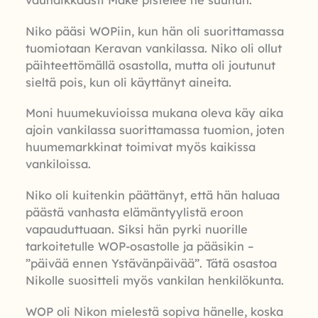
vauhdikkaasti Make pistelee ne suuhun.
Niko pääsi WOPiin, kun hän oli suorittamassa
tuomiotaan Keravan vankilassa. Niko oli ollut
päihteettömällä osastolla, mutta oli joutunut
sieltä pois, kun oli käyttänyt aineita.
Moni huumekuvioissa mukana oleva käy aika
ajoin vankilassa suorittamassa tuomion, joten
huumemarkkinat toimivat myös kaikissa
vankiloissa.
Niko oli kuitenkin päättänyt, että hän haluaa
päästä vanhasta elämäntyylistä eroon
vapauduttuaan. Siksi hän pyrki nuorille
tarkoitetulle WOP-osastolle ja pääsikin –
”päivää ennen Ystävänpäivää”. Tätä osastoa
Nikolle suositteli myös vankilan henkilökunta.
WOP oli Nikon mielestä sopiva hänelle, koska