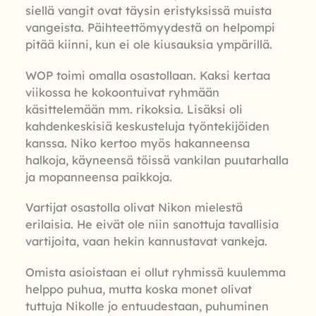
siellä vangit ovat täysin eristyksissä muista
vangeista. Päihteettömyydestä on helpompi
pitää kiinni, kun ei ole kiusauksia ympärillä.
WOP toimi omalla osastollaan. Kaksi kertaa
viikossa he kokoontuivat ryhmään
käsittelemään mm. rikoksia. Lisäksi oli
kahdenkeskisiä keskusteluja työntekijöiden
kanssa. Niko kertoo myös hakanneensa
halkoja, käyneensä töissä vankilan puutarhalla
ja mopanneensa paikkoja.
Vartijat osastolla olivat Nikon mielestä
erilaisia. He eivät ole niin sanottuja tavallisia
vartijoita, vaan hekin kannustavat vankeja.
Omista asioistaan ei ollut ryhmissä kuulemma
helppo puhua, mutta koska monet olivat
tuttuja Nikolle jo entuudestaan, puhuminen