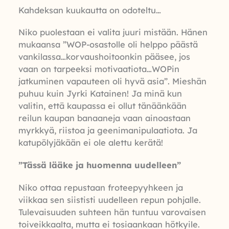
Kahdeksan kuukautta on odoteltu…
Niko puolestaan ei valita juuri mistään. Hänen
mukaansa ”WOP-osastolle oli helppo päästä
vankilassa…korvaushoitoonkin pääsee, jos
vaan on tarpeeksi motivaatiota…WOPin
jatkuminen vapauteen oli hyvä asia”. Mieshän
puhuu kuin Jyrki Katainen! Ja minä kun
valitin, että kaupassa ei ollut tänäänkään
reilun kaupan banaaneja vaan ainoastaan
myrkkyä, riistoa ja geenimanipulaatiota. Ja
katupölyjäkään ei ole alettu kerätä!
”Tässä lääke ja huomenna uudelleen”
Niko ottaa repustaan froteepyyhkeen ja
viikkaa sen siististi uudelleen repun pohjalle.
Tulevaisuuden suhteen hän tuntuu varovaisen
toiveikkaalta, mutta ei tosiaankaan hötkyile.