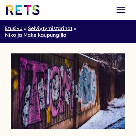
Skip
to
content
Etusivu
Selviytymistarinat
Niko ja Make kaupungilla