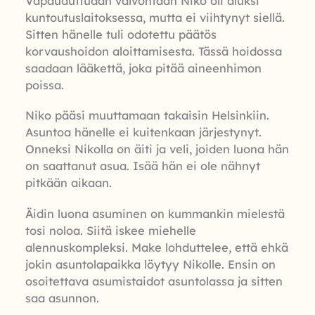
Vapauduttuaan valvontaan Niko oli aluksi
kuntoutuslaitoksessa, mutta ei viihtynyt siellä.
Sitten hänelle tuli odotettu päätös
korvaushoidon aloittamisesta. Tässä hoidossa
saadaan lääkettä, joka pitää aineenhimon
poissa.
Niko pääsi muuttamaan takaisin Helsinkiin.
Asuntoa hänelle ei kuitenkaan järjestynyt.
Onneksi Nikolla on äiti ja veli, joiden luona hän
on saattanut asua. Isää hän ei ole nähnyt
pitkään aikaan.
Äidin luona asuminen on kummankin mielestä
tosi noloa. Siitä iskee miehelle
alennuskompleksi. Make lohduttelee, että ehkä
jokin asuntolapaikka löytyy Nikolle. Ensin on
osoitettava asumistaidot asuntolassa ja sitten
saa asunnon.