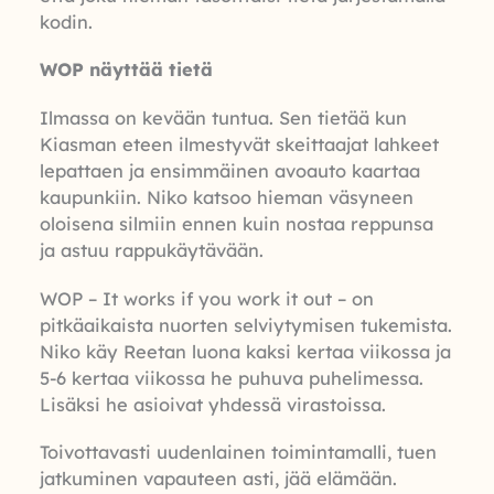
kodin.
WOP näyttää tietä
Ilmassa on kevään tuntua. Sen tietää kun
Kiasman eteen ilmestyvät skeittaajat lahkeet
lepattaen ja ensimmäinen avoauto kaartaa
kaupunkiin. Niko katsoo hieman väsyneen
oloisena silmiin ennen kuin nostaa reppunsa
ja astuu rappukäytävään.
WOP – It works if you work it out – on
pitkäaikaista nuorten selviytymisen tukemista.
Niko käy Reetan luona kaksi kertaa viikossa ja
5-6 kertaa viikossa he puhuva puhelimessa.
Lisäksi he asioivat yhdessä virastoissa.
Toivottavasti uudenlainen toimintamalli, tuen
jatkuminen vapauteen asti, jää elämään.