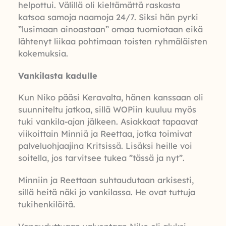
helpottui. Välillä oli kieltämättä raskasta
katsoa samoja naamoja 24/7. Siksi hän pyrki
”lusimaan ainoastaan” omaa tuomiotaan eikä
lähtenyt liikaa pohtimaan toisten ryhmäläisten
kokemuksia.
Vankilasta kadulle
Kun Niko pääsi Keravalta, hänen kanssaan oli
suunniteltu jatkoa, sillä WOPiin kuuluu myös
tuki vankila-ajan jälkeen. Asiakkaat tapaavat
viikoittain Minniä ja Reettaa, jotka toimivat
palveluohjaajina Kritsissä. Lisäksi heille voi
soitella, jos tarvitsee tukea ”tässä ja nyt”.
Minniin ja Reettaan suhtaudutaan arkisesti,
sillä heitä näki jo vankilassa. He ovat tuttuja
tukihenkilöitä.