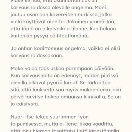
Make kertoo, että asunnottomuus on
korvaushoidossa olevalle ongelma. Moni
joutuu asumaan kavereiden nurkissa, jotka
vielä käyttävät aineita. Jokainen ymmärtää,
että tämä on aika vaikea tilanne, kun haluaa
kuitenkin pysyä päihteettömänä.
Ja onhan kodittomuus ongelma, vaikka ei olisi
korvaushoidossakaan.
Make valaa taas uskoa parempaan päivään.
Kun korvaushoito on edennyt, hoidon piirissä
olevilla alkavat pyöriä lomat. Se tarkoittaa
sitä, että lääkkeitä saa myös mukaan eikä joka
päivä tarvitse hakea omaansa klinikalta. Se on
jo edistystä.
Nuori itse tekee suurimman työn
toipumisessa, mutta ei liene liikaa vaadittu,
että joku hieman tasoittaisi tietä järjestämällä