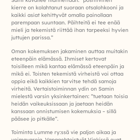
Sami kuvailee tilannettaan: ”positiivinen
kierre on kolahtanut suoraan otsalohkooni ja
kaikki asiat kehittyvät omalla painollaan
parempaan suuntaan. Päihteitä ei tee enää
mieli ja tekemistä riittää ihan tarpeeksi hyvien
juttujen parissa.”
Oman kokemuksen jakaminen auttaa muitakin
eteenpäin elämässä. Ihmiset kertovat
toisilleen mikä kantaa elämässä eteenpäin ja
mikä ei. Toisten tekemistä virheistä voi ottaa
oppia eikä kaikkien tarvitse tehdä samoja
virheitä. Vertaistoiminnan ydin on Samin
mielestä varsin yksinkertainen: ”tuetaan toisia
heidän vaikeuksissaan ja jaetaan heidän
kanssaan onnistumisen kokemuksia – sillä
pääsee jo pitkälle”.
Toiminta Lumme ry:ssä vie paljon aikaa ja
voimavaroja. Vapaaehtoistyöt Vinkissä ovat