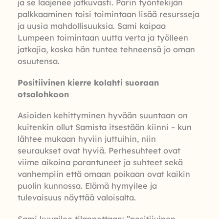
ja se laajenee jatkuvasti. Parin työntekijän
palkkaaminen toisi toimintaan lisää resursseja
ja uusia mahdollisuuksia. Sami kaipaa
Lumpeen toimintaan uutta verta ja työlleen
jatkajia, koska hän tuntee tehneensä jo oman
osuutensa.
Positiivinen kierre kolahti suoraan
otsalohkoon
Asioiden kehittyminen hyvään suuntaan on
kuitenkin ollut Samista itsestään kiinni – kun
lähtee mukaan hyviin juttuihin, niin
seuraukset ovat hyviä. Perhesuhteet ovat
viime aikoina parantuneet ja suhteet sekä
vanhempiin että omaan poikaan ovat kaikin
puolin kunnossa. Elämä hymyilee ja
tulevaisuus näyttää valoisalta.