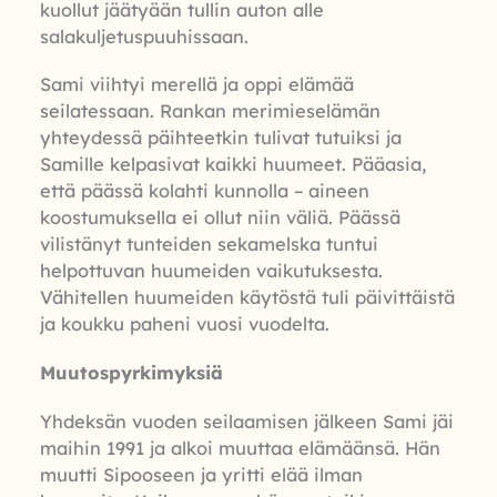
kuollut jäätyään tullin auton alle
salakuljetuspuuhissaan.
Sami viihtyi merellä ja oppi elämää
seilatessaan. Rankan merimieselämän
yhteydessä päihteetkin tulivat tutuiksi ja
Samille kelpasivat kaikki huumeet. Pääasia,
että päässä kolahti kunnolla – aineen
koostumuksella ei ollut niin väliä. Päässä
vilistänyt tunteiden sekamelska tuntui
helpottuvan huumeiden vaikutuksesta.
Vähitellen huumeiden käytöstä tuli päivittäistä
ja koukku paheni vuosi vuodelta.
Muutospyrkimyksiä
Yhdeksän vuoden seilaamisen jälkeen Sami jäi
maihin 1991 ja alkoi muuttaa elämäänsä. Hän
muutti Sipooseen ja yritti elää ilman