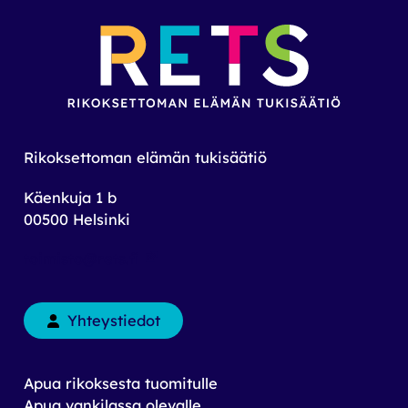
Rikoksettoman elämän tukisäätiö
Käenkuja 1 b
00500 Helsinki
toimisto@rets.fi
Yhteystiedot
Apua rikoksesta tuomitulle
Apua vankilassa olevalle