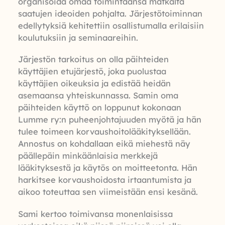
organisoida omaa toimintaansa matkalta
saatujen ideoiden pohjalta. Järjestötoiminnan
edellytyksiä kehitettiin osallistumalla erilaisiin
koulutuksiin ja seminaareihin.
Järjestön tarkoitus on olla päihteiden
käyttäjien etujärjestö, joka puolustaa
käyttäjien oikeuksia ja edistää heidän
asemaansa yhteiskunnassa. Samin oma
päihteiden käyttö on loppunut kokonaan
Lumme ry:n puheenjohtajuuden myötä ja hän
tulee toimeen korvaushoitolääkityksellään.
Annostus on kohdallaan eikä miehestä näy
päällepäin minkäänlaisia merkkejä
lääkityksestä ja käytös on moitteetonta. Hän
harkitsee korvaushoidosta irtaantumista ja
aikoo toteuttaa sen viimeistään ensi kesänä.
Sami kertoo toimivansa monenlaisissa