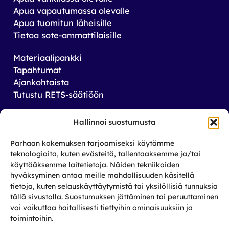
Apua vapautumassa olevalle
Apua tuomitun läheisille
Tietoa sote-ammattilaisille
Materiaalipankki
Tapahtumat
Ajankohtaista
Tutustu RETS-säätiöön
Tilaa uutiskirjeemme
Hallinnoi suostumusta
Saat tiedon tulevista tapahtumista sekä
Parhaan kokemuksen tarjoamiseksi käytämme
toiminnastamme rikos­taustaisten ja heidän
teknologioita, kuten evästeitä, tallentaaksemme ja/tai
läheistensä aseman parantamiseksi.
käyttääksemme laitetietoja. Näiden tekniikoiden
hyväksyminen antaa meille mahdollisuuden käsitellä
tietoja, kuten selauskäyttäytymistä tai yksilöllisiä tunnuksia
Tilaa
tällä sivustolla. Suostumuksen jättäminen tai peruuttaminen
Facebook
X
Instagram
LinkedIn
voi vaikuttaa haitallisesti tiettyihin ominaisuuksiin ja
toimintoihin.