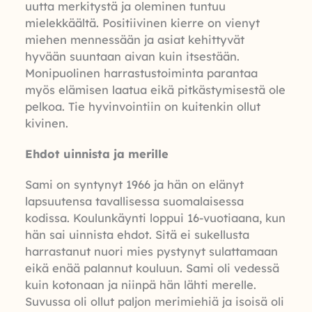
uutta merkitystä ja oleminen tuntuu
mielekkäältä. Positiivinen kierre on vienyt
miehen mennessään ja asiat kehittyvät
hyvään suuntaan aivan kuin itsestään.
Monipuolinen harrastustoiminta parantaa
myös elämisen laatua eikä pitkästymisestä ole
pelkoa. Tie hyvinvointiin on kuitenkin ollut
kivinen.
Ehdot uinnista ja merille
Sami on syntynyt 1966 ja hän on elänyt
lapsuutensa tavallisessa suomalaisessa
kodissa. Koulunkäynti loppui 16-vuotiaana, kun
hän sai uinnista ehdot. Sitä ei sukellusta
harrastanut nuori mies pystynyt sulattamaan
eikä enää palannut kouluun. Sami oli vedessä
kuin kotonaan ja niinpä hän lähti merelle.
Suvussa oli ollut paljon merimiehiä ja isoisä oli