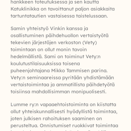
hankkeen toteutuksessa ja sen kautta
Katuklinikka on tavoittanut paljon asiakkaita
tartuntatautien vastaisessa taistelussaan.
Samin yhteistyö Vinkin kanssa ja
osallistuminen päihdehuollon vertaistyötä
tekevien järjestöjen verkoston (Vety)
toimintaan on ollut monin tavoin
hedelmällistä. Sami on toiminut Vety:n
koulutustilaisuuksissa toisena
puheenjohtajana Mikko Tammisen parina.
Vety:n seminaareissa pyritään yhdistämään
vertaistoimintaa ja ammatillista päihdetyötä
toisiinsa mahdollisimman monipuolisesti.
Lumme ry:n vapaaehtoistoiminta on kiistatta
ollut yhteiskunnallisesti hyödyllistä toimintaa,
joten julkisen rahoituksen saaminen on
perusteltua. Onnistumiset ruokkivat toimintaa