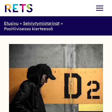
Skip
to
content
Etusivu
Selviytymistarinat
Positiivisessa kierteessä