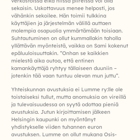
verkostoissa eikä niissä piireissä voi olla
sekaisin. Uskottavuus menee helposti, jos
vähänkin sekoilee. Hän toimii tulkkina
käyttäjien ja järjestelmän välillä auttaen
molempia osapuolia ymmärtämään toisiaan.
Suhtautuminen on ollut kummallakin taholla
yllättävän myönteistä, vaikka on Sami kokenut
epäluuloisuuttakin. ”Onhan se kaikkien
mielestä aika outoa, että entinen
kamankäyttäjä ryhtyy tällaiseen duuniin –
jotenkin tää vaan tuntuu olevan mun juttu”.
Yhteiskunnan avustuksia ei Lumme ry:lle ole
toistaiseksi tullut, mutta anomuksia on vireillä
ja tulevaisuudessa on syytä odottaa pieniä
avustuksia. Jutun kirjoittamisen jälkeen
Helsingin kaupunki on myöntänyt
yhdistykselle viiden tuhannen euron
avustuksen. Lumme on ollut mukana Osis-