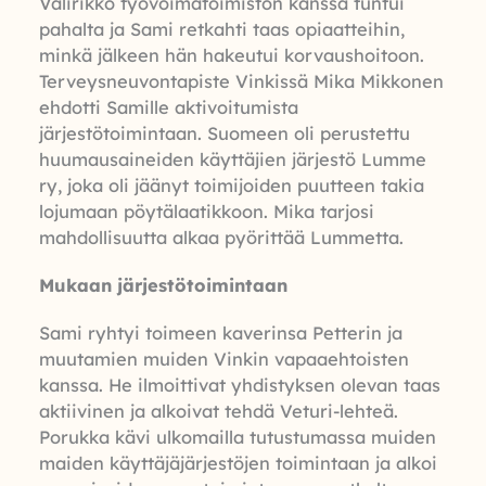
Välirikko työvoimatoimiston kanssa tuntui
pahalta ja Sami retkahti taas opiaatteihin,
minkä jälkeen hän hakeutui korvaushoitoon.
Terveysneuvontapiste Vinkissä Mika Mikkonen
ehdotti Samille aktivoitumista
järjestötoimintaan. Suomeen oli perustettu
huumausaineiden käyttäjien järjestö Lumme
ry, joka oli jäänyt toimijoiden puutteen takia
lojumaan pöytälaatikkoon. Mika tarjosi
mahdollisuutta alkaa pyörittää Lummetta.
Mukaan järjestötoimintaan
Sami ryhtyi toimeen kaverinsa Petterin ja
muutamien muiden Vinkin vapaaehtoisten
kanssa. He ilmoittivat yhdistyksen olevan taas
aktiivinen ja alkoivat tehdä Veturi-lehteä.
Porukka kävi ulkomailla tutustumassa muiden
maiden käyttäjäjärjestöjen toimintaan ja alkoi