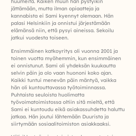
huumeita. Kaiken muun hän pystyikin
jättämään, mutta ilman opiaatteja ja
kannabista ei Sami kyennyt olemaan. Hän
palasi Helsinkiin ja onnistui järjestämään
elämänsä niin, että pysyi aineissa. Sekoilu
jatkui vuodesta toiseen.
Ensimmäinen katkoyritys oli vuonna 2001 ja
toinen vuotta myöhemmin, kun ensimmäinen
ei onnistunut. Sami oli yhdeksän kuukautta
selvin päin ja olo vaan huononi koko ajan.
Kaikki tuntui menevän päin mäntyä, vaikka
hän oli kuntouttavassa työtoiminnassa.
Puhtaista seuloista huolimatta
työvoimatoimistossa oltiin sitä mieltä, että
Sami ei kuntoudu eikä asiakassuhdetta haluttu
jatkaa. Hän joutui lähtemään Duurista ja
siirtymään sosiaalitoimiston asiakkaaksi.