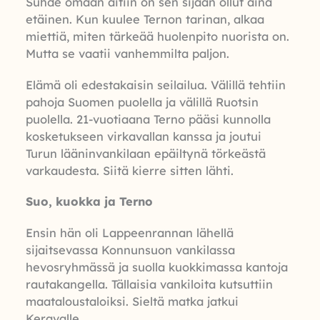
Suhde omaan äitiin on sen sijaan ollut aina
etäinen. Kun kuulee Ternon tarinan, alkaa
miettiä, miten tärkeää huolenpito nuorista on.
Mutta se vaatii vanhemmilta paljon.
Elämä oli edestakaisin seilailua. Välillä tehtiin
pahoja Suomen puolella ja välillä Ruotsin
puolella. 21-vuotiaana Terno pääsi kunnolla
kosketukseen virkavallan kanssa ja joutui
Turun lääninvankilaan epäiltynä törkeästä
varkaudesta. Siitä kierre sitten lähti.
Suo, kuokka ja Terno
Ensin hän oli Lappeenrannan lähellä
sijaitsevassa Konnunsuon vankilassa
hevosryhmässä ja suolla kuokkimassa kantoja
rautakangella. Tällaisia vankiloita kutsuttiin
maataloustaloiksi. Sieltä matka jatkui
Keravalle.