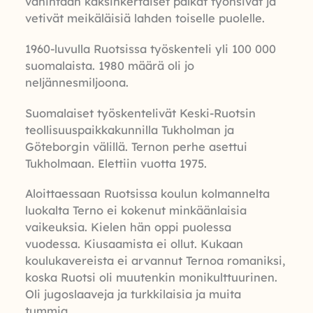
vähintään kaksinkertaiset palkat työnsivät ja
vetivät meikäläisiä lahden toiselle puolelle.
1960-luvulla Ruotsissa työskenteli yli 100 000
suomalaista. 1980 määrä oli jo
neljännesmiljoona.
Suomalaiset työskentelivät Keski-Ruotsin
teollisuuspaikkakunnilla Tukholman ja
Göteborgin välillä. Ternon perhe asettui
Tukholmaan. Elettiin vuotta 1975.
Aloittaessaan Ruotsissa koulun kolmannelta
luokalta Terno ei kokenut minkäänlaisia
vaikeuksia. Kielen hän oppi puolessa
vuodessa. Kiusaamista ei ollut. Kukaan
koulukavereista ei arvannut Ternoa romaniksi,
koska Ruotsi oli muutenkin monikulttuurinen.
Oli jugoslaaveja ja turkkilaisia ja muita
tummia.