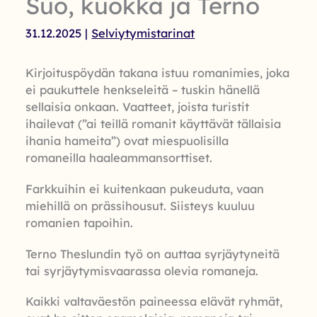
Suo, kuokka ja Terno
31.12.2025
|
Selviytymistarinat
Kirjoituspöydän takana istuu romanimies, joka
ei paukuttele henkseleitä – tuskin hänellä
sellaisia onkaan. Vaatteet, joista turistit
ihailevat (”ai teillä romanit käyttävät tällaisia
ihania hameita”) ovat miespuolisilla
romaneilla haaleammansorttiset.
Farkkuihin ei kuitenkaan pukeuduta, vaan
miehillä on prässihousut. Siisteys kuuluu
romanien tapoihin.
Terno Theslundin työ on auttaa syrjäytyneitä
tai syrjäytymisvaarassa olevia romaneja.
Kaikki valtaväestön paineessa elävät ryhmät,