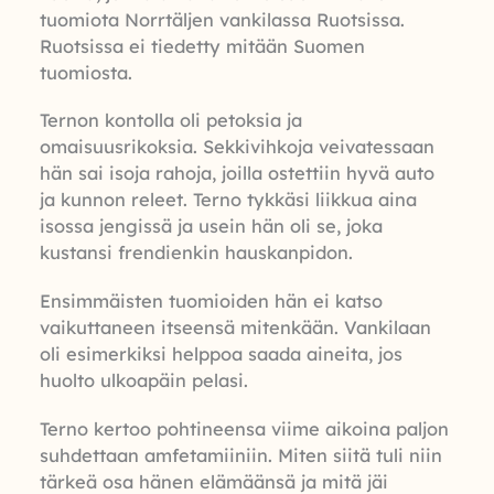
tuomiota Norrtäljen vankilassa Ruotsissa.
Ruotsissa ei tiedetty mitään Suomen
tuomiosta.
Ternon kontolla oli petoksia ja
omaisuusrikoksia. Sekkivihkoja veivatessaan
hän sai isoja rahoja, joilla ostettiin hyvä auto
ja kunnon releet. Terno tykkäsi liikkua aina
isossa jengissä ja usein hän oli se, joka
kustansi frendienkin hauskanpidon.
Ensimmäisten tuomioiden hän ei katso
vaikuttaneen itseensä mitenkään. Vankilaan
oli esimerkiksi helppoa saada aineita, jos
huolto ulkoapäin pelasi.
Terno kertoo pohtineensa viime aikoina paljon
suhdettaan amfetamiiniin. Miten siitä tuli niin
tärkeä osa hänen elämäänsä ja mitä jäi