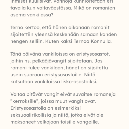
ihmiset kuulisivat. Vanhoja kunnioitetaan eri
tavalla kun valtaväestössä. Mikä on romanien
asema vankilassa?
Terno kertoo, että hänen aikanaan romanit
sijoitettiin yleensä keskenään samaan kahden
hengen selliin. Kuten kaksi Ternoa Konnulla.
Tänä päivänä vankiloissa on eristysosastot,
joihin ns. pelkääjävangit sijoitetaan. Jos
romani tulee vankilaan, hänet on sijoitettu
usein suoraan eristysosastoille. Niitä
kutsutaan vankiloissa lisko-osastoiksi.
Valtaa pitävät vangit eivät suvaitse romaneja
”kerroksille”, joissa muut vangit ovat.
Eristysosastolla on esimerkiksi
seksuaalirikollisia ja niitä, jotka eivät ole
maksaneet velkojaan toisille vangeille.