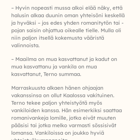
– Hyvin nopeasti mussa alkoi elää näky, että
halusin alkaa duunin oman yhteisöni keskellä
ja hyväksi – jos edes yhden romanitytön tai -
pojan saisin ohjattua oikealle tielle. Mulla oli
niin paljon itsellä kokemusta vääristä
valinnoista.
– Maailma on mua kasvattanut ja kadut on
mua kasvattanu ja vankila on mua
kasvattanut, Terno summaa.
Marraskuusta alkaen hänen ohjaajan
vakanssinsa on ollut Kaalossa vakituinen.
Terno tekee paljon yhteistyötä myös
vankiloiden kanssa. Hän esimerkiksi saattaa
romanivankeja lomille, jotka eivät muuten
pääsisi tai jotka melko varmasti sössisivät
lomansa. Vankiloissa on joukko hyviä