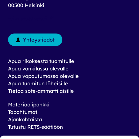
00500 Helsinki
toimisto@rets.fi
Yhteystiedot
Apua rikoksesta tuomitulle
Apua vankilassa olevalle
Apua vapautumassa olevalle
Apua tuomitun läheisille
Tietoa sote-ammattilaisille
Materiaalipankki
Tapahtumat
Ajankohtaista
Tutustu RETS-säätiöön