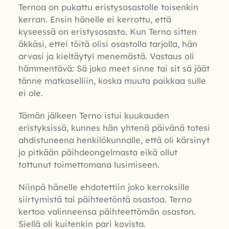
Ternoa on pukattu eristysosastolle toisenkin
kerran. Ensin hänelle ei kerrottu, että
kyseessä on eristysosasto. Kun Terno sitten
äkkäsi, ettei töitä olisi osastolla tarjolla, hän
arvasi ja kieltäytyi menemästä. Vastaus oli
hämmentävä: Sä joko meet sinne tai sit sä jäät
tänne matkaselliin, koska muuta paikkaa sulle
ei ole.
Tämän jälkeen Terno istui kuukauden
eristyksissä, kunnes hän yhtenä päivänä totesi
ahdistuneena henkilökunnalle, että oli kärsinyt
jo pitkään päihdeongelmasta eikä ollut
tottunut toimettomana lusimiseen.
Niinpä hänelle ehdotettiin joko kerroksille
siirtymistä tai päihteetöntä osastoa. Terno
kertoo valinneensa päihteettömän osaston.
Siellä oli kuitenkin pari kovista.