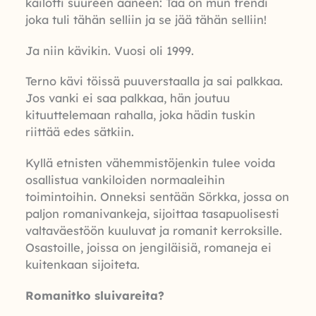
kailotti suureen ääneen: Tää on mun frendi
joka tuli tähän selliin ja se jää tähän selliin!
Ja niin kävikin. Vuosi oli 1999.
Terno kävi töissä puuverstaalla ja sai palkkaa.
Jos vanki ei saa palkkaa, hän joutuu
kituuttelemaan rahalla, joka hädin tuskin
riittää edes sätkiin.
Kyllä etnisten vähemmistöjenkin tulee voida
osallistua vankiloiden normaaleihin
toimintoihin. Onneksi sentään Sörkka, jossa on
paljon romanivankeja, sijoittaa tasapuolisesti
valtaväestöön kuuluvat ja romanit kerroksille.
Osastoille, joissa on jengiläisiä, romaneja ei
kuitenkaan sijoiteta.
Romanitko sluivareita?