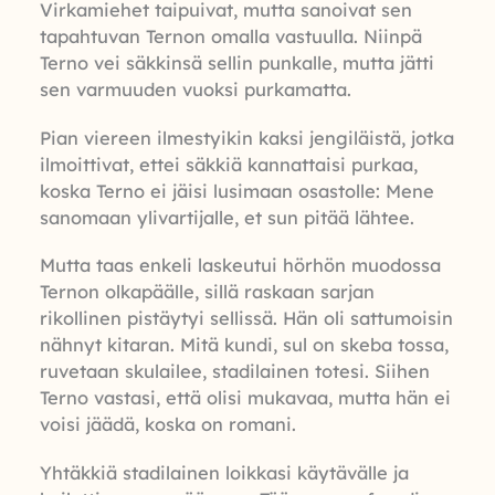
Virkamiehet taipuivat, mutta sanoivat sen
tapahtuvan Ternon omalla vastuulla. Niinpä
Terno vei säkkinsä sellin punkalle, mutta jätti
sen varmuuden vuoksi purkamatta.
Pian viereen ilmestyikin kaksi jengiläistä, jotka
ilmoittivat, ettei säkkiä kannattaisi purkaa,
koska Terno ei jäisi lusimaan osastolle: Mene
sanomaan ylivartijalle, et sun pitää lähtee.
Mutta taas enkeli laskeutui hörhön muodossa
Ternon olkapäälle, sillä raskaan sarjan
rikollinen pistäytyi sellissä. Hän oli sattumoisin
nähnyt kitaran. Mitä kundi, sul on skeba tossa,
ruvetaan skulailee, stadilainen totesi. Siihen
Terno vastasi, että olisi mukavaa, mutta hän ei
voisi jäädä, koska on romani.
Yhtäkkiä stadilainen loikkasi käytävälle ja