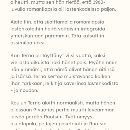
aiheutti, mutta sen hän tietää, että 1960-
luvulla romanilapsia oli lastenkodeissa paljon.
Ajateltiin, että sijoittamalla romanilapsia
lastenkoteihin heitä voitaisiin integroida
yhteiskuntaan paremmin. Tätä kutsuttiin
assimilaatioksi.
Kun Terno oli täyttänyt viisi vuotta, kaksi
vierasta aikuista haki hänet pois. Myöhemmin
hän ymmärsi, että nämä olivat hänen äitinsä
ja isänsä. Terno kertoo muistavansa kaiken
ihan tarkkaan, leikit ja kaverinsa lastenkodista
– ja noudon.
Koulun Terno aloitti normaalisti, mutta hänen
ollessaan 9-vuotias perhe muutti leveämmän
leivän perään Ruotsiin. Työttömyys,
asuntopula, peltojen paketointi ja Ruotsin