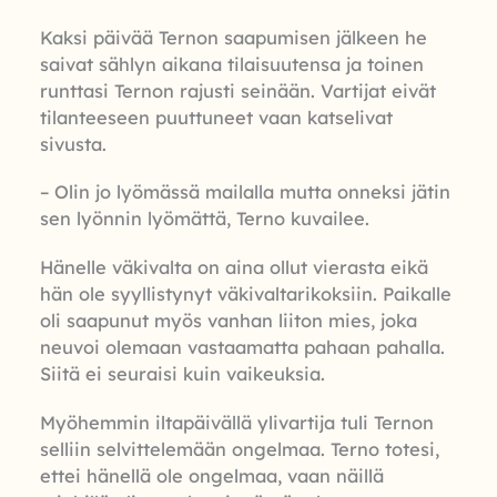
Kaksi päivää Ternon saapumisen jälkeen he
saivat sählyn aikana tilaisuutensa ja toinen
runttasi Ternon rajusti seinään. Vartijat eivät
tilanteeseen puuttuneet vaan katselivat
sivusta.
– Olin jo lyömässä mailalla mutta onneksi jätin
sen lyönnin lyömättä, Terno kuvailee.
Hänelle väkivalta on aina ollut vierasta eikä
hän ole syyllistynyt väkivaltarikoksiin. Paikalle
oli saapunut myös vanhan liiton mies, joka
neuvoi olemaan vastaamatta pahaan pahalla.
Siitä ei seuraisi kuin vaikeuksia.
Myöhemmin iltapäivällä ylivartija tuli Ternon
selliin selvittelemään ongelmaa. Terno totesi,
ettei hänellä ole ongelmaa, vaan näillä