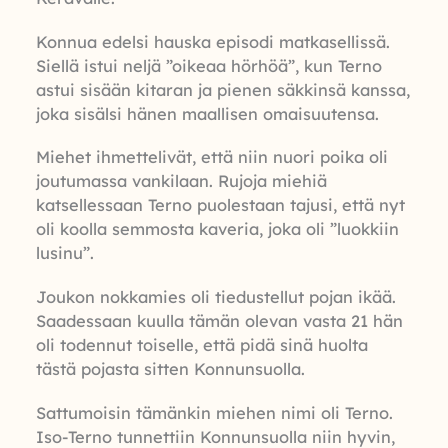
Konnua edelsi hauska episodi matkasellissä.
Siellä istui neljä ”oikeaa hörhöä”, kun Terno
astui sisään kitaran ja pienen säkkinsä kanssa,
joka sisälsi hänen maallisen omaisuutensa.
Miehet ihmettelivät, että niin nuori poika oli
joutumassa vankilaan. Rujoja miehiä
katsellessaan Terno puolestaan tajusi, että nyt
oli koolla semmosta kaveria, joka oli ”luokkiin
lusinu”.
Joukon nokkamies oli tiedustellut pojan ikää.
Saadessaan kuulla tämän olevan vasta 21 hän
oli todennut toiselle, että pidä sinä huolta
tästä pojasta sitten Konnunsuolla.
Sattumoisin tämänkin miehen nimi oli Terno.
Iso-Terno tunnettiin Konnunsuolla niin hyvin,