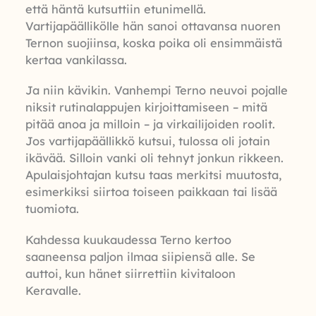
että häntä kutsuttiin etunimellä.
Vartijapäällikölle hän sanoi ottavansa nuoren
Ternon suojiinsa, koska poika oli ensimmäistä
kertaa vankilassa.
Ja niin kävikin. Vanhempi Terno neuvoi pojalle
niksit rutinalappujen kirjoittamiseen – mitä
pitää anoa ja milloin – ja virkailijoiden roolit.
Jos vartijapäällikkö kutsui, tulossa oli jotain
ikävää. Silloin vanki oli tehnyt jonkun rikkeen.
Apulaisjohtajan kutsu taas merkitsi muutosta,
esimerkiksi siirtoa toiseen paikkaan tai lisää
tuomiota.
Kahdessa kuukaudessa Terno kertoo
saaneensa paljon ilmaa siipiensä alle. Se
auttoi, kun hänet siirrettiin kivitaloon
Keravalle.