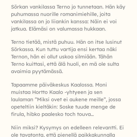
Sörkan vankilassa Terno jo tunnetaan. Hän käy
puhumassa nuorille romanimiehille, joita
vankilassa on jo liiankin kanssa: Näin ei voi
jatkua. Elämäsi on valumassa hukkaan.
Terno tietää, mistä puhuu. Hän on itse lusinut
Sörkassa. Kun tuttu vartija ensi kertaa näki
Ternon, hän ei ollut uskoa silmiään. Tähän
Terno kuittasi, että älä huoli, en mä ole sulta
avaimia pyytämässä.
Tapaamme päiväkeskus Kaalossa. Moni
muistaa Hortto Kaalo -yhtyeen ja sen
laulaman ”Miksi ovet ei aukene meille”, jossa
opeteltiin kieltäkin: Soske tuude menge de
firula, hibko paalesko toch touva…
Niin miksi? Kysymys on edelleen relevantti. Ei
ole tavatonta, että pienellä paikkakunnalla