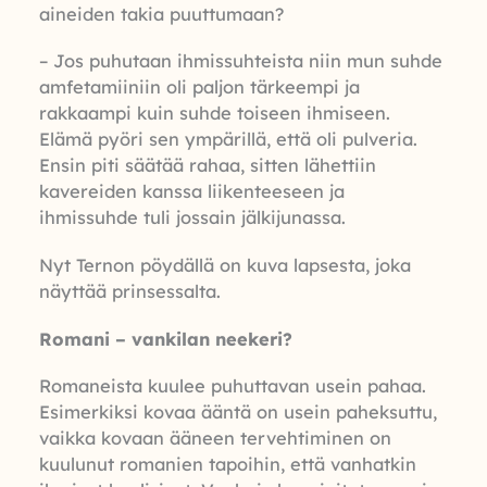
aineiden takia puuttumaan?
– Jos puhutaan ihmissuhteista niin mun suhde
amfetamiiniin oli paljon tärkeempi ja
rakkaampi kuin suhde toiseen ihmiseen.
Elämä pyöri sen ympärillä, että oli pulveria.
Ensin piti säätää rahaa, sitten lähettiin
kavereiden kanssa liikenteeseen ja
ihmissuhde tuli jossain jälkijunassa.
Nyt Ternon pöydällä on kuva lapsesta, joka
näyttää prinsessalta.
Romani – vankilan neekeri?
Romaneista kuulee puhuttavan usein pahaa.
Esimerkiksi kovaa ääntä on usein paheksuttu,
vaikka kovaan ääneen tervehtiminen on
kuulunut romanien tapoihin, että vanhatkin