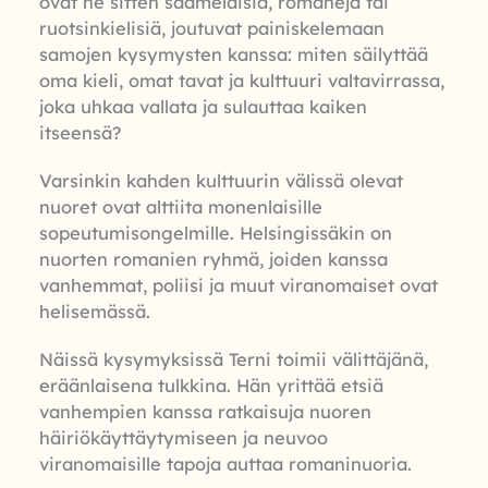
ovat he sitten saamelaisia, romaneja tai
ruotsinkielisiä, joutuvat painiskelemaan
samojen kysymysten kanssa: miten säilyttää
oma kieli, omat tavat ja kulttuuri valtavirrassa,
joka uhkaa vallata ja sulauttaa kaiken
itseensä?
Varsinkin kahden kulttuurin välissä olevat
nuoret ovat alttiita monenlaisille
sopeutumisongelmille. Helsingissäkin on
nuorten romanien ryhmä, joiden kanssa
vanhemmat, poliisi ja muut viranomaiset ovat
helisemässä.
Näissä kysymyksissä Terni toimii välittäjänä,
eräänlaisena tulkkina. Hän yrittää etsiä
vanhempien kanssa ratkaisuja nuoren
häiriökäyttäytymiseen ja neuvoo
viranomaisille tapoja auttaa romaninuoria.