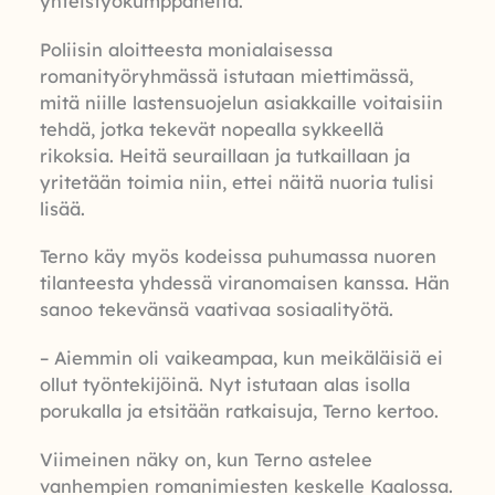
yhteistyökumppaneita.
Poliisin aloitteesta monialaisessa
romanityöryhmässä istutaan miettimässä,
mitä niille lastensuojelun asiakkaille voitaisiin
tehdä, jotka tekevät nopealla sykkeellä
rikoksia. Heitä seuraillaan ja tutkaillaan ja
yritetään toimia niin, ettei näitä nuoria tulisi
lisää.
Terno käy myös kodeissa puhumassa nuoren
tilanteesta yhdessä viranomaisen kanssa. Hän
sanoo tekevänsä vaativaa sosiaalityötä.
– Aiemmin oli vaikeampaa, kun meikäläisiä ei
ollut työntekijöinä. Nyt istutaan alas isolla
porukalla ja etsitään ratkaisuja, Terno kertoo.
Viimeinen näky on, kun Terno astelee
vanhempien romanimiesten keskelle Kaalossa.