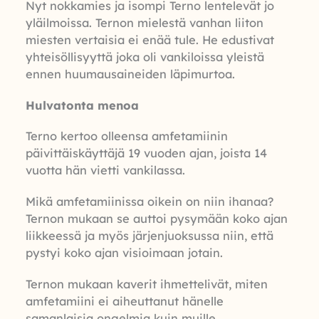
Nyt nokkamies ja isompi Terno lentelevät jo
yläilmoissa. Ternon mielestä vanhan liiton
miesten vertaisia ei enää tule. He edustivat
yhteisöllisyyttä joka oli vankiloissa yleistä
ennen huumausaineiden läpimurtoa.
Hulvatonta menoa
Terno kertoo olleensa amfetamiinin
päivittäiskäyttäjä 19 vuoden ajan, joista 14
vuotta hän vietti vankilassa.
Mikä amfetamiinissa oikein on niin ihanaa?
Ternon mukaan se auttoi pysymään koko ajan
liikkeessä ja myös järjenjuoksussa niin, että
pystyi koko ajan visioimaan jotain.
Ternon mukaan kaverit ihmettelivät, miten
amfetamiini ei aiheuttanut hänelle
samanlaisia ongelmia kuin muille.