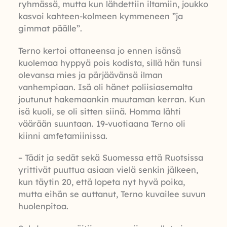
ryhmässä, mutta kun lähdettiin iltamiin, joukko
kasvoi kahteen-kolmeen kymmeneen ”ja
gimmat päälle”.
Terno kertoi ottaneensa jo ennen isänsä
kuolemaa hyppyä pois kodista, sillä hän tunsi
olevansa mies ja pärjäävänsä ilman
vanhempiaan. Isä oli hänet poliisiasemalta
joutunut hakemaankin muutaman kerran. Kun
isä kuoli, se oli sitten siinä. Homma lähti
väärään suuntaan. 19-vuotiaana Terno oli
kiinni amfetamiinissa.
– Tädit ja sedät sekä Suomessa että Ruotsissa
yrittivät puuttua asiaan vielä senkin jälkeen,
kun täytin 20, että lopeta nyt hyvä poika,
mutta eihän se auttanut, Terno kuvailee suvun
huolenpitoa.