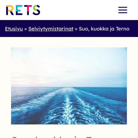
Skip
to
content
Etusivu
Selviytymistarinat
Suo, kuokka ja Terno