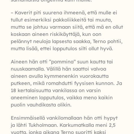
– Kaverit piti suurena ihmeenä, että mulle ei
tullut esimerkiksi pakkoliikkeitä tai muuta,
mutta se johtuu varmaan siitä, että mä en ollut
koskaan aineen riskikäyttäjä, kun oon
pelännyt neuloja lapsesta saakka, Terno pohtii,
mutta lisää, ettei lopputulos silti ollut hyvä.
Aineen hän otti ”pommina” suun kautta tai
nuuskaamalla. Välillä hän saattoi valvoa
aineen avulla kymmenenkin vuorokautta
putkeen, mikä romahdutti fyysisen kunnon. Ja
18 kertalaisuutta vankilassa on varsin
aneeminen lopputulos, vaikka meno kaikin
puolin vauhdikasta olikin.
Ensimmäisellä vankilomallaan hän otti hypyt
ja lähti Tukholmaan. Karkumatkalla meni 2,5
vuotta, jonka aikana Terno suoritti kaksi