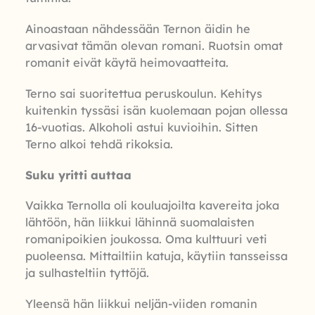
Ainoastaan nähdessään Ternon äidin he
arvasivat tämän olevan romani. Ruotsin omat
romanit eivät käytä heimovaatteita.
Terno sai suoritettua peruskoulun. Kehitys
kuitenkin tyssäsi isän kuolemaan pojan ollessa
16-vuotias. Alkoholi astui kuvioihin. Sitten
Terno alkoi tehdä rikoksia.
Suku yritti auttaa
Vaikka Ternolla oli kouluajoilta kavereita joka
lähtöön, hän liikkui lähinnä suomalaisten
romanipoikien joukossa. Oma kulttuuri veti
puoleensa. Mittailtiin katuja, käytiin tansseissa
ja sulhasteltiin tyttöjä.
Yleensä hän liikkui neljän-viiden romanin