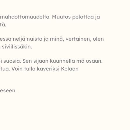
in mahdottomuudelta. Muutos pelottaa ja
stä.
essa neljä naista ja minä, vertainen, olen
siviilissäkin.
oi suosia. Sen sijaan kuunnella mä osaan.
tua. Voin tulla kaveriksi Kelaan
eeseen.