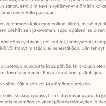
un sanon, että olin täysin kyllästynyt elämään kai
ä omin avuin tulla poiskaan.
i kelaamaan koko mun polkua siihen, missä nyt olti
 sen positiivisen ja avoimen, saparopäisen, suloise
 hävittänyt ystäväni, naiseuteni, ihmisyyteni ja em
ikä välittänyt mistään, ei kenestäkään. Olin tehnyt t
 vuotta, 8 kuukautta ja 22 päivää. Niin kauan olen 
 kestävä toipuminen. Päivä kerrallaan, pikkuhiljaa.
in valita. Säkin voit valita elämänmuutoksen.
en olisi koskaan päässyt irti siitä oravanpyörästä j
n valmis tekemään kaikkeni päihteettömyyden ja ri