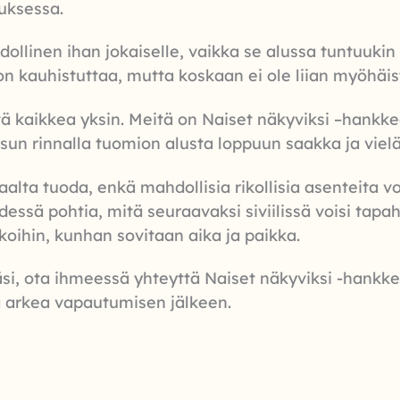
tuksessa.
ollinen ihan jokaiselle, vaikka se alussa tuntuuk
aton kauhistuttaa, mutta koskaan ei ole liian myöhäi
tä kaikkea yksin. Meitä on Naiset näkyviksi –hankke
sun rinnalla tuomion alusta loppuun saakka ja vielä 
alta tuoda, enkä mahdollisia rikollisia asenteita v
essä pohtia, mitä seuraavaksi siviilissä voisi tapah
kkoihin, kunhan sovitaan aika ja paikka.
räsi, ota ihmeessä yhteyttä Naiset näkyviksi -hankk
tä arkea vapautumisen jälkeen.