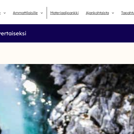
e
Ammattilaisille
Materiaalipankki
Ajankohtaista
Tapaht
vertaiseksi