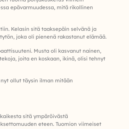
kessa epävarmuudessa, mitä rikollinen
in. Kelasin sitä taaksepäin selvänä ja
n tytön, joka oli pienenä rakastanut elämää.
paattisuuteni. Musta oli kasvanut nainen,
ekoja, joita en koskaan, ikinä, olisi tehnyt
nyt ollut täysin ilman mitään
a kaikesta sitä ympäröivästä
koksettomuuden eteen. Tuomion viimeiset