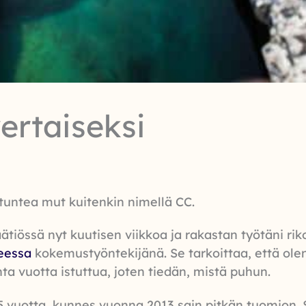
vertaiseksi
a tuntea mut kuitenkin nimellä CC.
ätiössä nyt kuutisen viikkoa ja rakastan työtäni rik
eessa
kokemustyöntekijänä. Se tarkoittaa, että ole
onta vuotta istuttua, joten tiedän, mistä puhun.
25 vuotta, kunnes vuonna 2013 sain pitkän tuomion