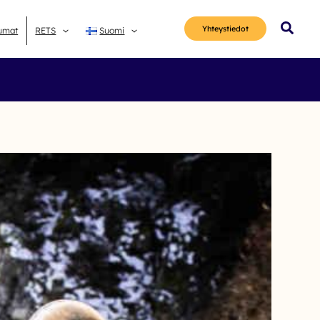
Hae
Yhteys­tiedot
umat
RETS
Suomi