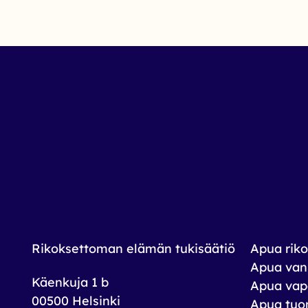
Rikoksettoman elämän tukisäätiö
Apua riko
Apua vank
Käenkuja 1 b
Apua vap
00500 Helsinki
Apua tuom