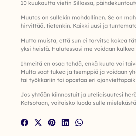
10 kuukautta vietin Sillassa, päihdekuntou
Muutos on sullekin mahdollinen. Se on mahd
hirvittää, tietenkin. Kaikki uusi ja tuntem
Mutta muista, että sun ei tarvitse kokea tä
yksi heistä. Halutessasi me voidaan kulkea 
Ihmeitä en osaa tehdä, enkä kuuta voi taiva
Multa saat tukea ja tsemppiä ja voidaan yhd
tai työkkäriin tai opastaa eri ajanviettopai
Jos yhtään kiinnostuit ja uteliaisuutesi he
Katsotaan, voitaisko luoda sulle mielekäs