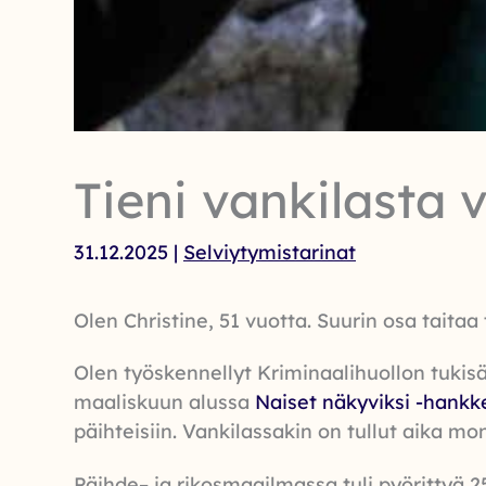
Tieni vankilasta 
31.12.2025
|
Selviytymistarinat
Olen Christine, 51 vuotta. Suurin osa taita
Olen työskennellyt Kriminaalihuollon tukisä
maaliskuun alussa
Naiset näkyviksi -hankk
päihteisiin. Vankilassakin on tullut aika m
Päihde– ja rikosmaailmassa tuli pyörittyä 