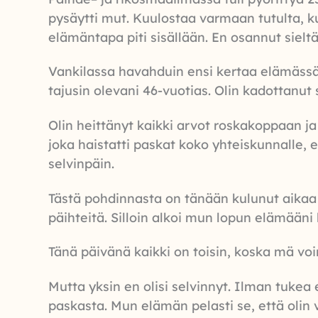
pysäytti mut. Kuulostaa varmaan tutulta, k
elämäntapa piti sisällään. En osannut sielt
Vankilassa havahduin ensi kertaa elämässän
tajusin olevani 46-vuotias. Olin kadottanut
Olin heittänyt kaikki arvot roskakoppaan ja
joka haistatti paskat koko yhteiskunnalle, e
selvinpäin.
Tästä pohdinnasta on tänään kulunut aikaa 5
päihteitä. Silloin alkoi mun lopun elämääni
Tänä päivänä kaikki on toisin, koska mä vo
Mutta yksin en olisi selvinnyt. Ilman tukea 
paskasta. Mun elämän pelasti se, että oli