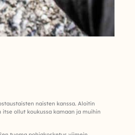
ostaustaisten naisten kanssa. Aloitin
n itse ollut koukussa kamaan ja muihin
. Sen tuoma pohjakosketus viimein