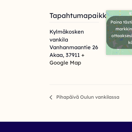
Tapahtumapaikka
Paina täst
markkino
Kylmäkosken
ottaaksesi
vankila
k
Vanhanmaantie 26
Akaa
,
37911
+
Google Map
Pihapäivä Oulun vankilassa