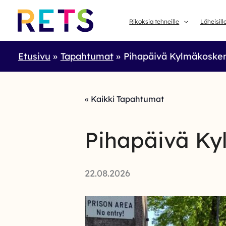
Skip
to
Rikoksia tehneille
Läheisill
content
Etusivu
Tapahtumat
Pihapäivä Kylmäkosken
« Kaikki Tapahtumat
Pihapäivä Ky
22.08.2026