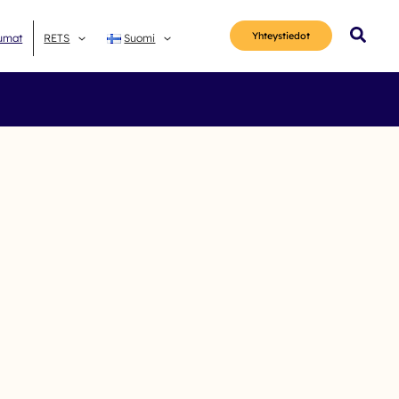
Hae
Yhteys­tiedot
umat
RETS
Suomi