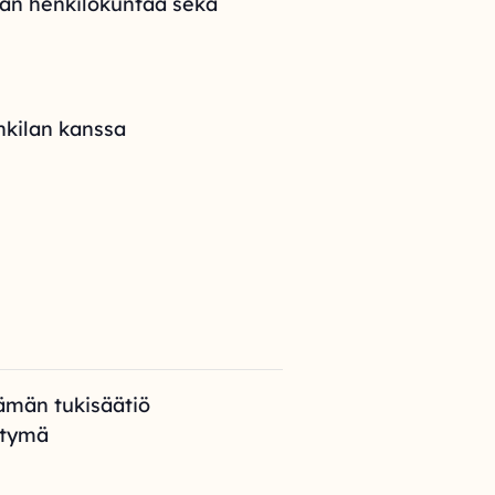
lan henkilökuntaa sekä
nkilan kanssa
ämän tukisäätiö
htymä