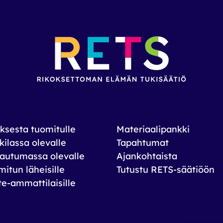
ksesta tuomitulle
Materiaalipankki
ilassa olevalle
Tapahtumat
autumassa olevalle
Ajankohtaista
itun läheisille
Tutustu RETS-säätiöön
te-ammattilaisille