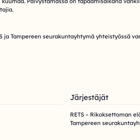
uppi kuumaa. Päivystämässä on tapaamisaikana vanki
ajia.
ETS ja Tampereen seurakuntayhtymä yhteistyössä va
Järjestäjät
RETS – Rikoksettoman el
Tampereen seurakuntay