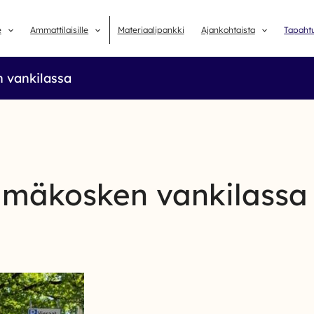
e
Ammattilaisille
Materiaalipankki
Ajankohtaista
Tapaht
 vankilassa
lmäkosken vankilassa