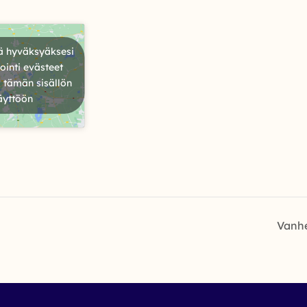
ä hyväksyäksesi
inti evästeet
 tämän sisällön
äyttöön
Vanhe