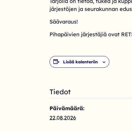
Tarjolla on tietoa, tukea ja k
järjestöjen ja seurakunnan edust
Säävaraus!
Pihapäivien järjestäjiä ovat R
Lisää kalenteriin
Tiedot
Päivämäärä:
22.08.2026