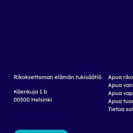
Rikoksettoman elämän tukisäätiö
Apua riko
Apua vank
Käenkuja 1 b
Apua vap
00500 Helsinki
Apua tuom
Tietoa so
toimisto@rets.fi