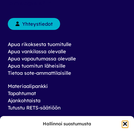
toimisto@rets.fi
Yhteystiedot
Apua rikoksesta tuomitulle
Apua vankilassa olevalle
Apua vapautumassa olevalle
Apua tuomitun läheisille
Tietoa sote-ammattilaisille
Materiaalipankki
Tapahtumat
Ajankohtaista
Tutustu RETS-säätiöön
Tilaa uutiskirjeemme
Hallinnoi suostumusta