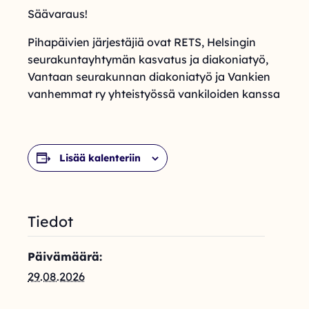
Säävaraus!
Pihapäivien järjestäjiä ovat RETS, Helsingin
seurakuntayhtymän kasvatus ja diakoniatyö,
Vantaan seurakunnan diakoniatyö ja Vankien
vanhemmat ry yhteistyössä vankiloiden kanssa
Lisää kalenteriin
Tiedot
Päivämäärä:
29.08.2026