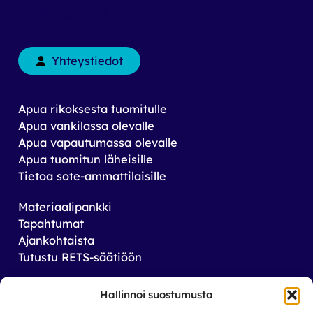
toimisto@rets.fi
Yhteystiedot
Apua rikoksesta tuomitulle
Apua vankilassa olevalle
Apua vapautumassa olevalle
Apua tuomitun läheisille
Tietoa sote-ammattilaisille
Materiaalipankki
Tapahtumat
Ajankohtaista
Tutustu RETS-säätiöön
Tilaa uutiskirjeemme
Hallinnoi suostumusta