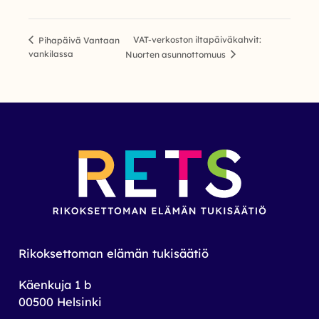
VAT-verkoston iltapäiväkahvit:
Pihapäivä Vantaan
vankilassa
Nuorten asunnottomuus
Rikoksettoman elämän tukisäätiö
Käenkuja 1 b
00500 Helsinki