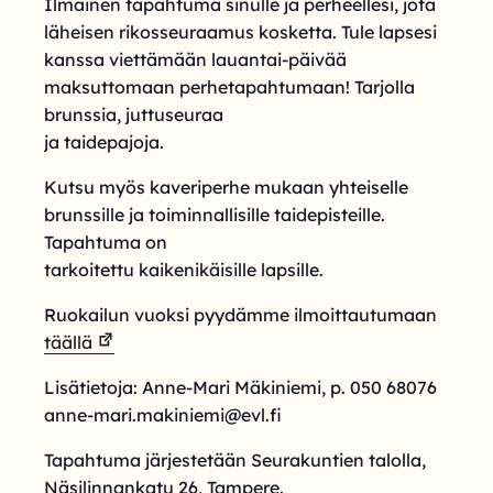
Ilmainen tapahtuma sinulle ja perheellesi, jota
läheisen rikosseuraamus kosketta. Tule lapsesi
kanssa viettämään lauantai-päivää
maksuttomaan perhetapahtumaan! Tarjolla
brunssia, juttuseuraa
ja taidepajoja.
Kutsu myös kaveriperhe mukaan yhteiselle
brunssille ja toiminnallisille taidepisteille.
Tapahtuma on
tarkoitettu kaikenikäisille lapsille.
Ruokailun vuoksi pyydämme ilmoittautumaan
täällä
Lisätietoja: Anne-Mari Mäkiniemi, p. 050 68076
anne-mari.makiniemi@evl.fi
Tapahtuma järjestetään Seurakuntien talolla,
Näsilinnankatu 26, Tampere.