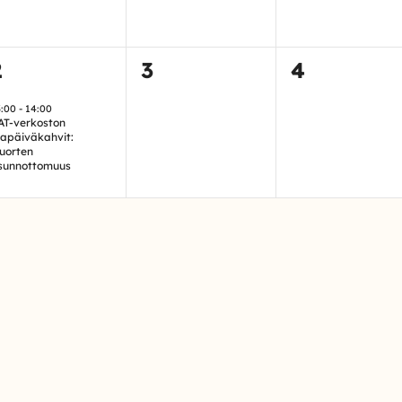
1
0
0
2
3
4
tapahtuma,
tapahtumat,
tapahtum
3:00
-
14:00
AT-verkoston
ltapäiväkahvit:
uorten
sunnottomuus