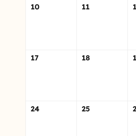
0
0
10
11
tapahtumat,
tapahtumat,
0
0
17
18
tapahtumat,
tapahtumat,
0
0
24
25
tapahtumat,
tapahtumat,