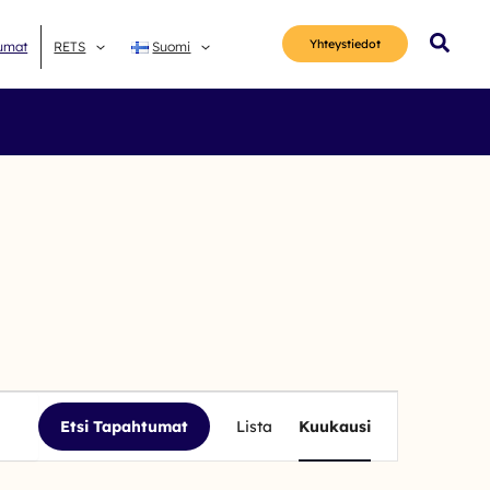
Hae
Yhteys­tiedot
umat
RETS
Suomi
Tapahtuma
Etsi Tapahtumat
Lista
Kuukausi
Views
Navigation