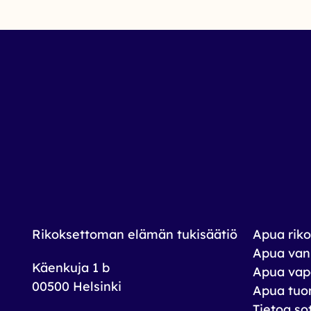
Rikoksettoman elämän tukisäätiö
Apua riko
Apua vank
Käenkuja 1 b
Apua vap
00500 Helsinki
Apua tuom
Tietoa so