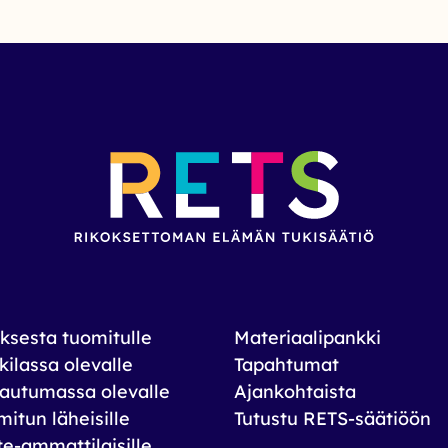
ksesta tuomitulle
Materiaalipankki
ilassa olevalle
Tapahtumat
autumassa olevalle
Ajankohtaista
itun läheisille
Tutustu RETS-säätiöön
te-ammattilaisille