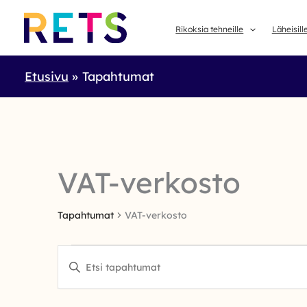
Skip
to
Rikoksia tehneille
Läheisill
content
Etusivu
Tapahtumat
VAT-verkosto
Tapahtumat
VAT-verkosto
Tapahtumat
Tapahtumat
Syötä
Etsi
hakusana.
Etsi
aja
Tapahtumat