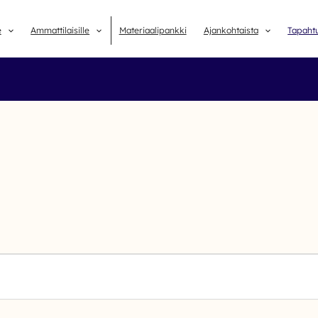
e
Ammattilaisille
Materiaalipankki
Ajankohtaista
Tapaht