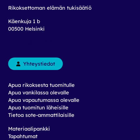
Rikoksettoman elämän tukisäätiö
Käenkuja 1 b
00500 Helsinki
toimisto@rets.fi
Yhteystiedot
Apua rikoksesta tuomitulle
Apua vankilassa olevalle
Apua vapautumassa olevalle
Apua tuomitun läheisille
Tietoa sote-ammattilaisille
Materiaalipankki
Tapahtumat