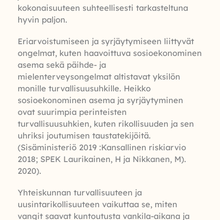
kokonaisuuteen suhteellisesti tarkasteltuna
hyvin paljon.
Eriarvoistumiseen ja syrjäytymiseen liittyvät
ongelmat, kuten haavoittuva sosioekonominen
asema sekä päihde- ja
mielenterveysongelmat altistavat yksilön
monille turvallisuusuhkille. Heikko
sosioekonominen asema ja syrjäytyminen
ovat suurimpia perinteisten
turvallisuusuhkien, kuten rikollisuuden ja sen
uhriksi joutumisen taustatekijöitä.
(Sisäministeriö 2019 :Kansallinen riskiarvio
2018; SPEK Laurikainen, H ja Nikkanen, M).
2020).
Yhteiskunnan turvallisuuteen ja
uusintarikollisuuteen vaikuttaa se, miten
vangit saavat kuntoutusta vankila-aikana ja