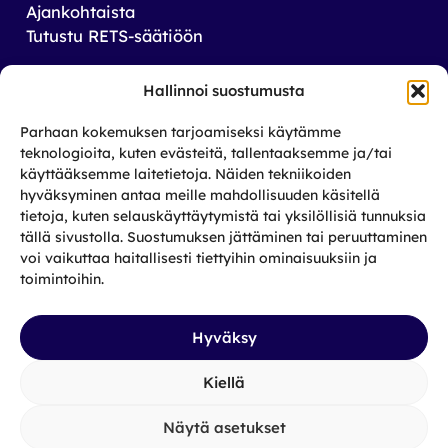
Ajankohtaista
Tutustu RETS-säätiöön
Tilaa uutiskirjeemme
Hallinnoi suostumusta
Saat tiedon tulevista tapahtumista sekä
Parhaan kokemuksen tarjoamiseksi käytämme
toiminnastamme rikos­taustaisten ja heidän
teknologioita, kuten evästeitä, tallentaaksemme ja/tai
läheistensä aseman parantamiseksi.
käyttääksemme laitetietoja. Näiden tekniikoiden
hyväksyminen antaa meille mahdollisuuden käsitellä
tietoja, kuten selauskäyttäytymistä tai yksilöllisiä tunnuksia
Tilaa
tällä sivustolla. Suostumuksen jättäminen tai peruuttaminen
Facebook
X
Instagram
LinkedIn
voi vaikuttaa haitallisesti tiettyihin ominaisuuksiin ja
toimintoihin.
Hyväksy
Kiellä
Näytä asetukset
Tietosuojaseloste
|
Saavutettavuus
|
Evästekäytäntö