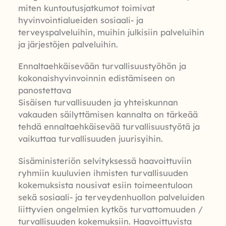
miten kuntoutusjatkumot toimivat
hyvinvointialueiden sosiaali- ja
terveyspalveluihin, muihin julkisiin palveluihin
ja järjestöjen palveluihin.
Ennaltaehkäisevään turvallisuustyöhön ja
kokonaishyvinvoinnin edistämiseen on
panostettava
Sisäisen turvallisuuden ja yhteiskunnan
vakauden säilyttämisen kannalta on tärkeää
tehdä ennaltaehkäisevää turvallisuustyötä ja
vaikuttaa turvallisuuden juurisyihin.
Sisäministeriön selvityksessä haavoittuviin
ryhmiin kuuluvien ihmisten turvallisuuden
kokemuksista nousivat esiin toimeentuloon
sekä sosiaali- ja terveydenhuollon palveluiden
liittyvien ongelmien kytkös turvattomuuden /
turvallisuuden kokemuksiin. Haavoittuvista