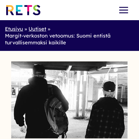
Skip
to
content
Etusivu
Uutiset
Margit-verkoston vetoomus: Suomi entistä
turvallisemmaksi kaikille