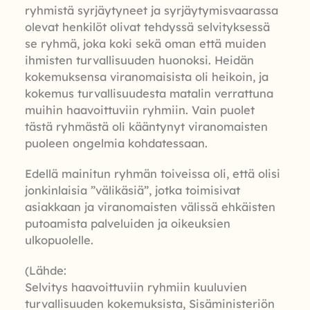
ryhmistä syrjäytyneet ja syrjäytymisvaarassa
olevat henkilöt olivat tehdyssä selvityksessä
se ryhmä, joka koki sekä oman että muiden
ihmisten turvallisuuden huonoksi. Heidän
kokemuksensa viranomaisista oli heikoin, ja
kokemus turvallisuudesta matalin verrattuna
muihin haavoittuviin ryhmiin. Vain puolet
tästä ryhmästä oli kääntynyt viranomaisten
puoleen ongelmia kohdatessaan.
Edellä mainitun ryhmän toiveissa oli, että olisi
jonkinlaisia ”välikäsiä”, jotka toimisivat
asiakkaan ja viranomaisten välissä ehkäisten
putoamista palveluiden ja oikeuksien
ulkopuolelle.
(Lähde:
Selvitys haavoittuviin ryhmiin kuuluvien
turvallisuuden kokemuksista, Sisäministeriön