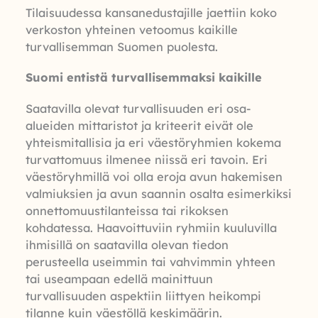
Tilaisuudessa kansanedustajille jaettiin koko
verkoston yhteinen vetoomus kaikille
turvallisemman Suomen puolesta.
Suomi entistä turvallisemmaksi kaikille
Saatavilla olevat turvallisuuden eri osa-
alueiden mittaristot ja kriteerit eivät ole
yhteismitallisia ja eri väestöryhmien kokema
turvattomuus ilmenee niissä eri tavoin. Eri
väestöryhmillä voi olla eroja avun hakemisen
valmiuksien ja avun saannin osalta esimerkiksi
onnettomuustilanteissa tai rikoksen
kohdatessa. Haavoittuviin ryhmiin kuuluvilla
ihmisillä on saatavilla olevan tiedon
perusteella useimmin tai vahvimmin yhteen
tai useampaan edellä mainittuun
turvallisuuden aspektiin liittyen heikompi
tilanne kuin väestöllä keskimäärin.