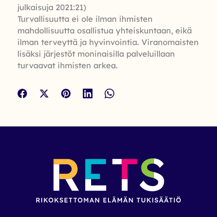
julkaisuja 2021:21)
Turvallisuutta ei ole ilman ihmisten
mahdollisuutta osallistua yhteiskuntaan, eikä
ilman terveyttä ja hyvinvointia. Viranomaisten
lisäksi järjestöt moninaisilla palveluillaan
turvaavat ihmisten arkea.