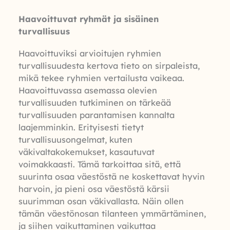
Haavoittuvat ryhmät ja sisäinen
turvallisuus
Haavoittuviksi arvioitujen ryhmien
turvallisuudesta kertova tieto on sirpaleista,
mikä tekee ryhmien vertailusta vaikeaa.
Haavoittuvassa asemassa olevien
turvallisuuden tutkiminen on tärkeää
turvallisuuden parantamisen kannalta
laajemminkin. Erityisesti tietyt
turvallisuusongelmat, kuten
väkivaltakokemukset, kasautuvat
voimakkaasti. Tämä tarkoittaa sitä, että
suurinta osaa väestöstä ne koskettavat hyvin
harvoin, ja pieni osa väestöstä kärsii
suurimman osan väkivallasta. Näin ollen
tämän väestönosan tilanteen ymmärtäminen,
ja siihen vaikuttaminen vaikuttaa