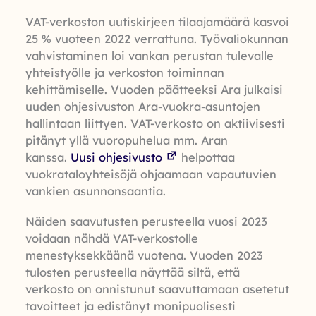
VAT-verkoston uutiskirjeen tilaajamäärä kasvoi
25 % vuoteen 2022 verrattuna. Työvaliokunnan
vahvistaminen loi vankan perustan tulevalle
yhteistyölle ja verkoston toiminnan
kehittämiselle. Vuoden päätteeksi Ara julkaisi
uuden ohjesivuston Ara-vuokra-asuntojen
hallintaan liittyen. VAT-verkosto on aktiivisesti
pitänyt yllä vuoropuhelua mm. Aran
kanssa.
Uusi ohjesivusto
helpottaa
vuokrataloyhteisöjä ohjaamaan vapautuvien
vankien asunnonsaantia.
Näiden saavutusten perusteella vuosi 2023
voidaan nähdä VAT-verkostolle
menestyksekkäänä vuotena. Vuoden 2023
tulosten perusteella näyttää siltä, että
verkosto on onnistunut saavuttamaan asetetut
tavoitteet ja edistänyt monipuolisesti