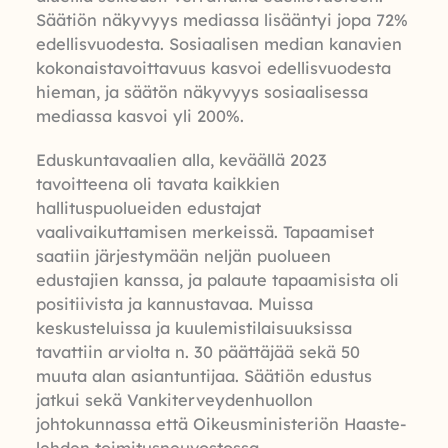
Säätiön näkyvyys mediassa lisääntyi jopa 72%
edellisvuodesta. Sosiaalisen median kanavien
kokonaistavoittavuus kasvoi edellisvuodesta
hieman, ja säätön näkyvyys sosiaalisessa
mediassa kasvoi yli 200%.
Eduskuntavaalien alla, keväällä 2023
tavoitteena oli tavata kaikkien
hallituspuolueiden edustajat
vaalivaikuttamisen merkeissä. Tapaamiset
saatiin järjestymään neljän puolueen
edustajien kanssa, ja palaute tapaamisista oli
positiivista ja kannustavaa. Muissa
keskusteluissa ja kuulemistilaisuuksissa
tavattiin arviolta n. 30 päättäjää sekä 50
muuta alan asiantuntijaa. Säätiön edustus
jatkui sekä Vankiterveydenhuollon
johtokunnassa että Oikeusministeriön Haaste-