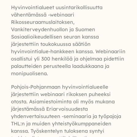
Hyvinvointialueet uusintarikollisuutta
vähentämässä -webinaari
Rikosseuraamuslaitoksen,
Vankiterveydenhuollon ja Suomen
Sosiaalioikeudellisen seuran kanssa
järjestettiin toukokuussa säätiön
hyvinvointialue-hankkeen kanssa. Webinaariin
osallistui yli 300 henkilöä ja ohjelmaa pidettiin
palautteiden perusteella laadukkaana ja
monipuolisena.
Pohjois-Pohjanmaan hyvinvointialueelle
järjestettiin webinaari rikoksen puheeksi
otosta. Asiamiestoiminta oli myös mukana
järjestämässä Eriarvoisuudesta
yhdenvertaisuuteen -seminaaria ja työpajoja
THL:n ja muiden yhteistyökumppaneiden
kanssa. Työskentelyn tuloksena syntyi