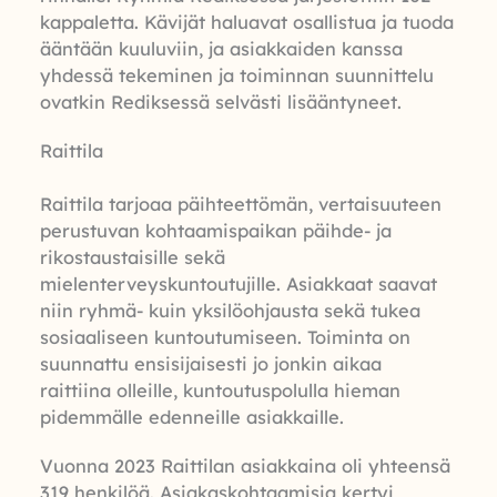
kappaletta. Kävijät haluavat osallistua ja tuoda
ääntään kuuluviin, ja asiakkaiden kanssa
yhdessä tekeminen ja toiminnan suunnittelu
ovatkin Rediksessä selvästi lisääntyneet.
Raittila
Raittila tarjoaa päihteettömän, vertaisuuteen
perustuvan kohtaamispaikan päihde- ja
rikostaustaisille sekä
mielenterveyskuntoutujille. Asiakkaat saavat
niin ryhmä- kuin yksilöohjausta sekä tukea
sosiaaliseen kuntoutumiseen. Toiminta on
suunnattu ensisijaisesti jo jonkin aikaa
raittiina olleille, kuntoutuspolulla hieman
pidemmälle edenneille asiakkaille.
Vuonna 2023 Raittilan asiakkaina oli yhteensä
319 henkilöä. Asiakaskohtaamisia kertyi