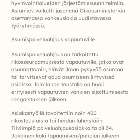
hyvinvointialueiden järjestämissuunnitelmiin.
Asiamies vaikutti jäsenenä Oikeusministeriön
asettamassa vankeuslakia uudistavassa
työryhmässä.
Asumispalveluohjaus vapautuville
Asumispalveluohjaus
on tarkoitettu
rikosseuraamuksesta vapautuville, jotka ovat
asunnottomia, elävät ilman pysyvää asuntoa
tai tarvitsevat apua asumiseen liittyvissä
asioissa. Toiminnan taustalla on huoli
erityisesti vapautuvien vankien sijoittumisesta
rangaistuksen jälkeen.
Asiakastyöllä tavoitettiin noin 400
rikostaustaista tai heidän läheistään.
Tiiviimpiä palveluohjausasiakkaita oli 34.
Jokainen koki tapaamisen/puhelun jälkeen