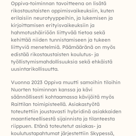
Oppiva-toiminnan tavoitteena on lisätä
rikostaustaisten oppimisvaikeuksiin, kuten
erilaisiin neurotyyppeihin, ja lukemisen ja
kirjoittamisen erityisvaikeuksiin ja
hahmotushäiriöön liittyvää tietoa sekä
kehittää niiden tunnistamiseen ja tukeen
liittyviä menetelmiä. Päämääränä on myös
edistää rikostaustaisten koulutus- ja
työllistymismahdollisuuksia sekä ehkäistä
uusintarikollisuutta.
Vuonna 2023 Oppiva muutti samoihin tiloihin
Nuorten toiminnan kanssa ja kävi
säännöllisesti kohtaamassa kävijöitä myös
Raittilan toimipisteellä. Asiakastyötä
toteutettiin joustavasti hybridinä asiakkaiden
maantieteellisestä sijainnista ja tilanteesta
riippuen. Etänä toteutetut asiakas- ja
koulutustapahtumat järjestettiin Skypessä,