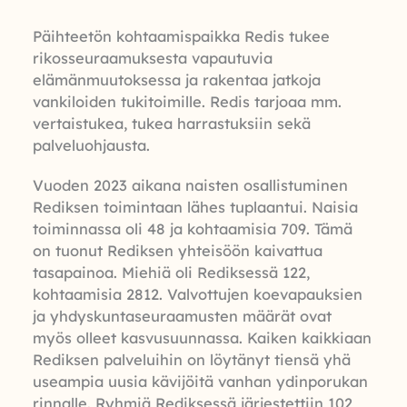
Päihteetön kohtaamispaikka Redis tukee
rikosseuraamuksesta vapautuvia
elämänmuutoksessa ja rakentaa jatkoja
vankiloiden tukitoimille. Redis tarjoaa mm.
vertaistukea, tukea harrastuksiin sekä
palveluohjausta.
Vuoden 2023 aikana naisten osallistuminen
Rediksen toimintaan lähes tuplaantui. Naisia
toiminnassa oli 48 ja kohtaamisia 709. Tämä
on tuonut Rediksen yhteisöön kaivattua
tasapainoa. Miehiä oli Rediksessä 122,
kohtaamisia 2812. Valvottujen koevapauksien
ja yhdyskuntaseuraamusten määrät ovat
myös olleet kasvusuunnassa. Kaiken kaikkiaan
Rediksen palveluihin on löytänyt tiensä yhä
useampia uusia kävijöitä vanhan ydinporukan
rinnalle. Ryhmiä Rediksessä järjestettiin 102