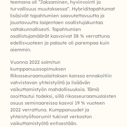
teemana oli ”Jaksaminen, hyvinvointi ja
turvallisuus muutoksessa”. Hybriditapahtumat
lisäsivät tapahtumien saavutettavuutta ja
joustavuutta laajentaen osallistujakuntaa
valtakunnallisesti. Tapahtumien
osallistujamäärät kasvoivat 38 % verrattuna
edellisvuoteen ja palaute oli parempaa kuin
aiemmin.
Vuonna 2022 solmitun
kumppanuussopimuksen
Rikosseuraamuslaitoksen kanssa ennakoitiin
vahvistavan yhteistyötä ja lisäävän
vaikuttamistyön mahdollisuuksia. Tämä
osoittautui todeksi, sillä rikosseuraamuslaisten
osuus seminaareissa kasvoi 19 % vuoteen
2022 verrattuna. Kumppanuudet ja
yhteistyöfoorumit tukivat verkoston
vaikuttamistyötä entisestään.