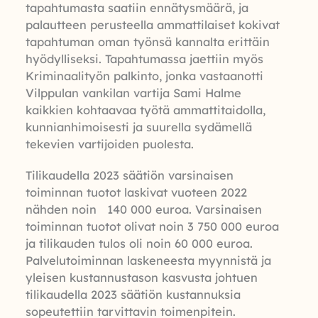
tapahtumasta saatiin ennätysmäärä, ja
palautteen perusteella ammattilaiset kokivat
tapahtuman oman työnsä kannalta erittäin
hyödylliseksi. Tapahtumassa jaettiin myös
Kriminaalityön palkinto, jonka vastaanotti
Vilppulan vankilan vartija Sami Halme
kaikkien kohtaavaa työtä ammattitaidolla,
kunnianhimoisesti ja suurella sydämellä
tekevien vartijoiden puolesta.
Tilikaudella 2023 säätiön varsinaisen
toiminnan tuotot laskivat vuoteen 2022
nähden noin 140 000 euroa. Varsinaisen
toiminnan tuotot olivat noin 3 750 000 euroa
ja tilikauden tulos oli noin 60 000 euroa.
Palvelutoiminnan laskeneesta myynnistä ja
yleisen kustannustason kasvusta johtuen
tilikaudella 2023 säätiön kustannuksia
sopeutettiin tarvittavin toimenpitein.