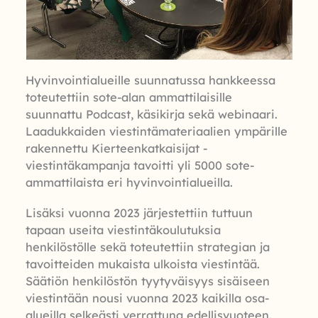
Hyvinvointialueille suunnatussa hankkeessa
toteutettiin sote-alan ammattilaisille
suunnattu Podcast, käsikirja sekä webinaari.
Laadukkaiden viestintämateriaalien ympärille
rakennettu Kierteenkatkaisijat -
viestintäkampanja tavoitti yli 5000 sote-
ammattilaista eri hyvinvointialueilla.
Lisäksi vuonna 2023 järjestettiin tuttuun
tapaan useita viestintäkoulutuksia
henkilöstölle sekä toteutettiin strategian ja
tavoitteiden mukaista ulkoista viestintää.
Säätiön henkilöstön tyytyväisyys sisäiseen
viestintään nousi vuonna 2023 kaikilla osa-
alueilla selkeästi verrattuna edellisvuoteen.