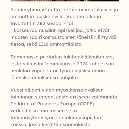
Kohderyhmätietoutta jaettiin ammattilaisille ja
ammattiin opiskeleville. Vuoden aikana
tavoitettiin 382 sosiaali- tai
rikosseuraamusalan opiskelijaa, jotka eivät
muuten saa rikostaustaisten läheisiin liittyvää
tietoa, sekä 1316 ammattilaista.
Toiminnassa pilotoitiin tukihenkilökoulutusta,
josta valmistui tammikuussa 2024 kahdeksan
henkilöä vapaaehtoistyöntekijöiksi oman
läheiskokemuksensa pohjalta.
Vuosi oli aktiivinen myös kansainvälisen
toiminnan suhteen, joista erikseen voi mainita
Children of Prisoners Europe (COPE) -
verkostossa toimimisen sekä
tutkimusyhteistyön Lincolnin yliopiston
kanssa, jossa kerättiin suomalaista