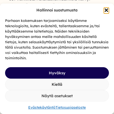
yhteensä 3672. Ryhmät kokoontuivat
Hallinnoi suostumusta
kaikkiaan 260 kertaa, ja ryhmissä kohdattiin
asiakkaita 2209 kertaa. Tapahtumia
Parhaan kokemuksen tarjoamiseksi käytämme
järjestettiin 19 kappaletta, ja niihin osallistui
teknologioita, kuten evästeitä, tallentaaksemme ja/tai
yhteensä 171 asiakasta. Raittilan toimintaan
käyttääksemme laitetietoja. Näiden tekniikoiden
tuli vuonna 2023 mukaan aiempia vuosia
hyväksyminen antaa meille mahdollisuuden käsitellä
enemmän naisia, ja myös alle 29-vuotiaita
tietoja, kuten selauskäyttäytymistä tai yksilöllisiä tunnuksia
tällä sivustolla. Suostumuksen jättäminen tai peruuttaminen
asiakkaita oli edellistä vuotta enemmän.
voi vaikuttaa haitallisesti tiettyihin ominaisuuksiin ja
Yhteistyötä mm. Rikosseuraamuslaitoksen,
toimintoihin.
Helsingin seurakuntayhtymän ja alan muiden
toimijoiden kanssa tehtiin tiiviisti.
Hyväksy
Kiellä
Näytä asetukset
Evästekäytäntö
Tietosuojaseloste