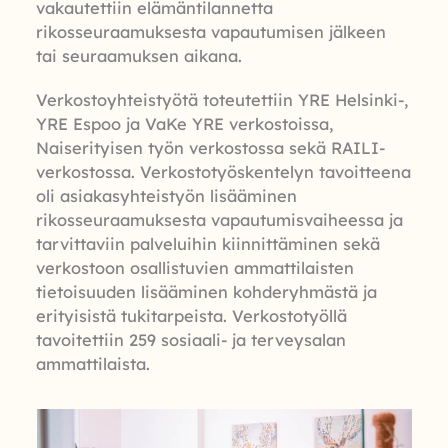
vakautettiin elämäntilannetta
rikosseuraamuksesta vapautumisen jälkeen
tai seuraamuksen aikana.
Verkostoyhteistyötä toteutettiin YRE Helsinki-,
YRE Espoo ja VaKe YRE verkostoissa,
Naiserityisen työn verkostossa sekä RAILI-
verkostossa. Verkostotyöskentelyn tavoitteena
oli asiakasyhteistyön lisääminen
rikosseuraamuksesta vapautumisvaiheessa ja
tarvittaviin palveluihin kiinnittäminen sekä
verkostoon osallistuvien ammattilaisten
tietoisuuden lisääminen kohderyhmästä ja
erityisistä tukitarpeista. Verkostotyöllä
tavoitettiin 259 sosiaali- ja terveysalan
ammattilaista.