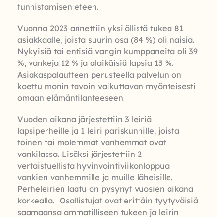
tunnistamisen eteen.
Vuonna 2023 annettiin yksilöllistä tukea 81
asiakkaalle, joista suurin osa (84 %) oli naisia.
Nykyisiä tai entisiä vangin kumppaneita oli 39
%, vankeja 12 % ja alaikäisiä lapsia 13 %.
Asiakaspalautteen perusteella palvelun on
koettu monin tavoin vaikuttavan myönteisesti
omaan elämäntilanteeseen.
Vuoden aikana järjestettiin 3 leiriä
lapsiperheille ja 1 leiri pariskunnille, joista
toinen tai molemmat vanhemmat ovat
vankilassa. Lisäksi järjestettiin 2
vertaistuellista hyvinvointiviikonloppua
vankien vanhemmille ja muille läheisille.
Perheleirien laatu on pysynyt vuosien aikana
korkealla. Osallistujat ovat erittäin tyytyväisiä
saamaansa ammatilliseen tukeen ja leirin