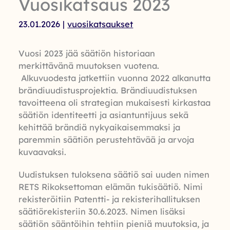
Vuosikatsaus 2023
23.01.2026
|
vuosikatsaukset
Vuosi 2023 jää säätiön historiaan
merkittävänä muutoksen vuotena.
Alkuvuodesta jatkettiin vuonna 2022 alkanutta
brändiuudistusprojektia. Brändiuudistuksen
tavoitteena oli strategian mukaisesti kirkastaa
säätiön identiteetti ja asiantuntijuus sekä
kehittää brändiä nykyaikaisemmaksi ja
paremmin säätiön perustehtävää ja arvoja
kuvaavaksi.
Uudistuksen tuloksena säätiö sai uuden nimen
RETS Rikoksettoman elämän tukisäätiö. Nimi
rekisteröitiin Patentti- ja rekisterihallituksen
säätiörekisteriin 30.6.2023. Nimen lisäksi
säätiön sääntöihin tehtiin pieniä muutoksia, ja