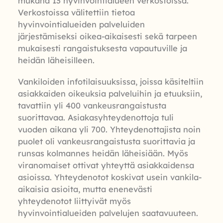
mukana 13 hyvinvointialueen verkostoissa.
Verkostoissa välitettiin tietoa
hyvinvointialueiden palveluiden
järjestämiseksi oikea-aikaisesti sekä tarpeen
mukaisesti rangaistuksesta vapautuville ja
heidän läheisilleen.
Vankiloiden infotilaisuuksissa, joissa käsiteltiin
asiakkaiden oikeuksia palveluihin ja etuuksiin,
tavattiin yli 400 vankeusrangaistusta
suorittavaa. Asiakasyhteydenottoja tuli
vuoden aikana yli 700. Yhteydenottajista noin
puolet oli vankeusrangaistusta suorittavia ja
runsas kolmannes heidän läheisiään. Myös
viranomaiset ottivat yhteyttä asiakkaidensa
asioissa. Yhteydenotot koskivat usein vankila-
aikaisia asioita, mutta enenevästi
yhteydenotot liittyivät myös
hyvinvointialueiden palvelujen saatavuuteen.