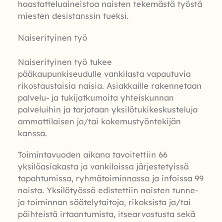
haastatteluaineistoa naisten tekemästä työstä
miesten desistanssin tueksi.
Naiserityinen työ
Naiserityinen työ tukee
pääkaupunkiseudulle vankilasta vapautuvia
rikostaustaisia naisia. Asiakkaille rakennetaan
palvelu- ja tukijatkumoita yhteiskunnan
palveluihin ja tarjotaan yksilötukikeskusteluja
ammattilaisen ja/tai kokemustyöntekijän
kanssa.
Toimintavuoden aikana tavoitettiin 66
yksilöasiakasta ja vankiloissa järjestetyissä
tapahtumissa, ryhmätoiminnassa ja infoissa 99
naista. Yksilötyössä edistettiin naisten tunne-
ja toiminnan säätelytaitoja, rikoksista ja/tai
päihteistä irtaantumista, itsearvostusta sekä