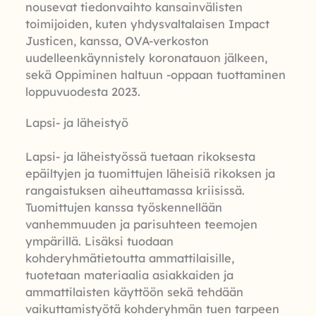
nousevat tiedonvaihto kansainvälisten
toimijoiden, kuten yhdysvaltalaisen Impact
Justicen, kanssa, OVA-verkoston
uudelleenkäynnistely koronatauon jälkeen,
sekä Oppiminen haltuun -oppaan tuottaminen
loppuvuodesta 2023.
Lapsi- ja läheistyö
Lapsi- ja läheistyössä
tuetaan rikoksesta
epäiltyjen ja tuomittujen läheisiä rikoksen ja
rangaistuksen aiheuttamassa kriisissä.
Tuomittujen kanssa työskennellään
vanhemmuuden ja parisuhteen teemojen
ympärillä. Lisäksi tuodaan
kohderyhmätietoutta ammattilaisille,
tuotetaan materiaalia asiakkaiden ja
ammattilaisten käyttöön sekä tehdään
vaikuttamistyötä kohderyhmän tuen tarpeen