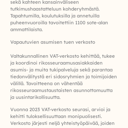
sekä kahteen kansainväliseen
tutkimushaastatteluun kohderyhmästä.
Tapahtumilla, koulutuksilla ja annetuilla
puheenvuoroilla tavoitettiin 1100 sote-alan
ammattilaista.
Vapautuvien asumisen tuen verkosto
Valtakunnallinen VAT-verkosto kehittää, tukee
ja koordinoi rikosseuraamusasiakkaiden
asumis- ja muita tukipalveluja sekä parantaa
tiedonvälitystä eri sidosryhmien ja toimijoiden
välillä. Tavoitteena on vähentää
rikosseuraamustaustaisten asunnottomuutta
ja uusintarikollisuutta.
Vuonna 2023 VAT-verkosto seurasi, arvioi ja
kehitti tuloksellisuuttaan monipuolisesti.
Verkosto järjesti neljä yhteistyöpäivää, joiden