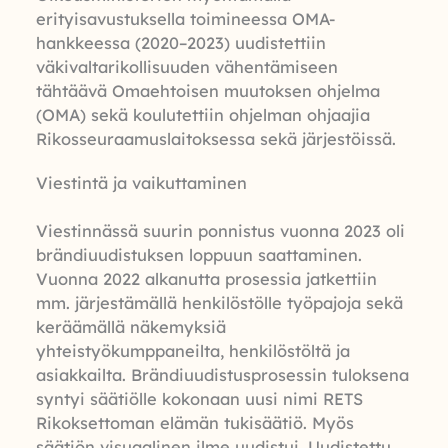
erityisavustuksella toimineessa OMA-
hankkeessa (2020–2023) uudistettiin
väkivaltarikollisuuden vähentämiseen
tähtäävä Omaehtoisen muutoksen ohjelma
(OMA) sekä koulutettiin ohjelman ohjaajia
Rikosseuraamuslaitoksessa sekä järjestöissä.
Viestintä ja vaikuttaminen
Viestinnässä suurin ponnistus vuonna 2023 oli
brändiuudistuksen loppuun saattaminen.
Vuonna 2022 alkanutta prosessia jatkettiin
mm. järjestämällä henkilöstölle työpajoja sekä
keräämällä näkemyksiä
yhteistyökumppaneilta, henkilöstöltä ja
asiakkailta. Brändiuudistusprosessin tuloksena
syntyi säätiölle kokonaan uusi nimi RETS
Rikoksettoman elämän tukisäätiö. Myös
säätiön visuaalinen ilme uudistui. Uudistettu,