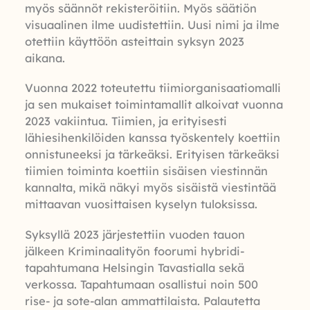
myös säännöt rekisteröitiin. Myös säätiön
visuaalinen ilme uudistettiin. Uusi nimi ja ilme
otettiin käyttöön asteittain syksyn 2023
aikana.
Vuonna 2022 toteutettu tiimiorganisaatiomalli
ja sen mukaiset toimintamallit alkoivat vuonna
2023 vakiintua. Tiimien, ja erityisesti
lähiesihenkilöiden kanssa työskentely koettiin
onnistuneeksi ja tärkeäksi. Erityisen tärkeäksi
tiimien toiminta koettiin sisäisen viestinnän
kannalta, mikä näkyi myös sisäistä viestintää
mittaavan vuosittaisen kyselyn tuloksissa.
Syksyllä 2023 järjestettiin vuoden tauon
jälkeen Kriminaalityön foorumi hybridi-
tapahtumana Helsingin Tavastialla sekä
verkossa. Tapahtumaan osallistui noin 500
rise- ja sote-alan ammattilaista. Palautetta