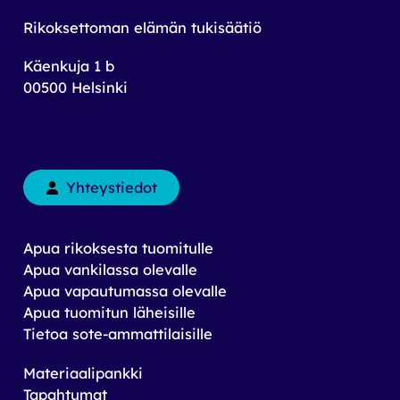
Rikoksettoman elämän tukisäätiö
Käenkuja 1 b
00500 Helsinki
toimisto@rets.fi
Yhteystiedot
Apua rikoksesta tuomitulle
Apua vankilassa olevalle
Apua vapautumassa olevalle
Apua tuomitun läheisille
Tietoa sote-ammattilaisille
Materiaalipankki
Tapahtumat