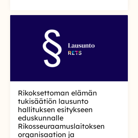
elämän
tukisäätiön
lausunto
vankeuslain
muuttamisesta
Rikoksettoman elämän
tukisäätiön lausunto
hallituksen esitykseen
eduskunnalle
Rikosseuraamuslaitoksen
organisaation ja