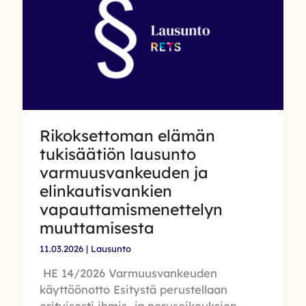
eduskunnalle
Rikosseuraamuslaitoksen
organisaation
ja
rikosseuraamusalan
koulutusjärjestelmän
uudistamisesta
Rikoksettoman elämän
tukisäätiön lausunto
varmuusvankeuden ja
elinkautisvankien
vapauttamismenettelyn
muuttamisesta
11.03.2026
|
Lausunto
HE 14/2026 Varmuusvankeuden
käyttöönotto Esitystä perustellaan
erityisesti ihmis- ja perusoikeuksien