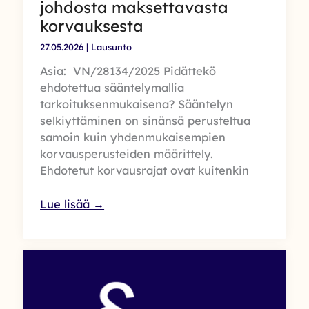
johdosta maksettavasta
korvauksesta
27.05.2026
|
Lausunto
Asia: VN/28134/2025 Pidättekö
ehdotettua sääntelymallia
tarkoituksenmukaisena? Sääntelyn
selkiyttäminen on sinänsä perusteltua
samoin kuin yhdenmukaisempien
korvausperusteiden määrittely.
Ehdotetut korvausrajat ovat kuitenkin
Rikoksettoman
Lue lisää →
elämän
tukisäätiön
lausunto
syyttömästi
vangitulle
tai