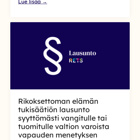
Rikoksettoman
Lue lisää →
elämän
tukisäätiön
lausunto
sosiaalihuoltolain
ja
siihen
liittyvien
lakien
muuttamisesta
Rikoksettoman elämän
tukisäätiön lausunto
syyttömästi vangitulle tai
tuomitulle valtion varoista
vapauden menetyksen