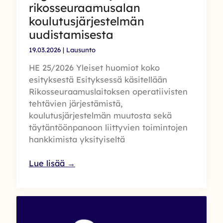
rikosseuraamusalan
koulutusjärjestelmän
uudistamisesta
19.03.2026
|
Lausunto
HE 25/2026 Yleiset huomiot koko
esityksestä Esityksessä käsitellään
Rikosseuraamuslaitoksen operatiivisten
tehtävien järjestämistä,
koulutusjärjestelmän muutosta sekä
täytäntöönpanoon liittyvien toimintojen
hankkimista yksityiseltä
Rikoksettoman
Lue lisää →
elämän
tukisäätiön
lausunto
hallituksen
esitykseen