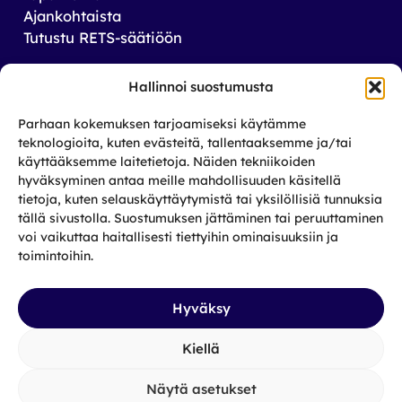
Ajankohtaista
Tutustu RETS-säätiöön
Tilaa uutiskirjeemme
Hallinnoi suostumusta
Saat tiedon tulevista tapahtumista sekä
Parhaan kokemuksen tarjoamiseksi käytämme
toiminnastamme rikos­taustaisten ja heidän
teknologioita, kuten evästeitä, tallentaaksemme ja/tai
läheistensä aseman parantamiseksi.
käyttääksemme laitetietoja. Näiden tekniikoiden
hyväksyminen antaa meille mahdollisuuden käsitellä
tietoja, kuten selauskäyttäytymistä tai yksilöllisiä tunnuksia
Tilaa
tällä sivustolla. Suostumuksen jättäminen tai peruuttaminen
Facebook
X
Instagram
LinkedIn
voi vaikuttaa haitallisesti tiettyihin ominaisuuksiin ja
toimintoihin.
Hyväksy
Kiellä
Näytä asetukset
Tietosuojaseloste
|
Saavutettavuus
|
Evästekäytäntö