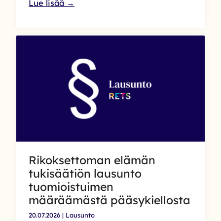
Rikoksettoman
Lue lisää →
elämän
tukisäätiön
lausunto
sosiaali-
ja
terveysalan
yhdistysten
ja
säätiöiden
rahoituksesta
annetun
asetuksen
muuttamisesta
Rikoksettoman elämän
tukisäätiön lausunto
tuomioistuimen
määräämästä pääsykiellosta
20.07.2026
|
Lausunto