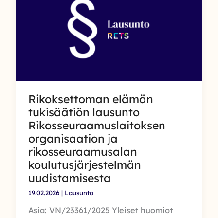
koskevan
lainsäädännön
muuttamisesta
Rikoksettoman elämän
tukisäätiön lausunto
Rikosseuraamuslaitoksen
organisaation ja
rikosseuraamusalan
koulutusjärjestelmän
uudistamisesta
19.02.2026
|
Lausunto
Asia: VN/23361/2025 Yleiset huomiot