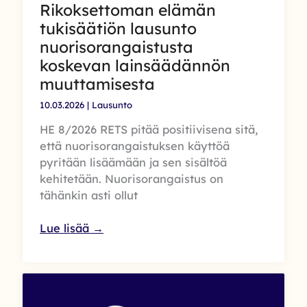
Rikoksettoman elämän
tukisäätiön lausunto
nuorisorangaistusta
koskevan lainsäädännön
muuttamisesta
10.03.2026
|
Lausunto
HE 8/2026 RETS pitää positiivisena sitä,
että nuorisorangaistuksen käyttöä
pyritään lisäämään ja sen sisältöä
kehitetään. Nuorisorangaistus on
tähänkin asti ollut
Rikoksettoman
Lue lisää →
elämän
tukisäätiön
lausunto
nuorisorangaistusta